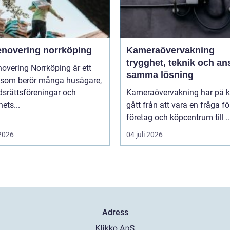
enovering norrköping
Kameraövervakning
trygghet, teknik och ans
overing Norrköping är ett
samma lösning
som berör många husägare,
dsrättsföreningar och
Kameraövervakning har på ko
hets...
gått från att vara en fråga fö
företag och köpcentrum till ..
 2026
04 juli 2026
Adress