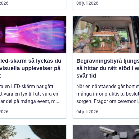
 2026
08 juli 2026
-skärm så lyckas du
Begravningsbyrå ljung
visuella upplevelser på
så hittar du rätt stöd i 
t
svår tid
ra en LED-skärm har gått
När en närstående går bort s
t vara en lyx till att vara en
många inför praktiska beslut 
lar del på många event, m...
sorgen. Frågor om ceremoni, 
 2026
04 juli 2026