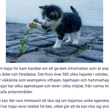
m hajar för barn handlar om att ge dem information som är an
as ålder och förståelse. Det finns över 500 olika hajarter i världen
r välkända som exempelvis vithajen, tigerhajen och hammarhaj
jar har olika egenskaper och lever i olika miljöer, från varma tr
 kalla polarområden.
 kan det vara intressant att lära sig om hajarnas unika egenskap
har hajar revor istället för ben, vilket gör att de kan röra sig sm