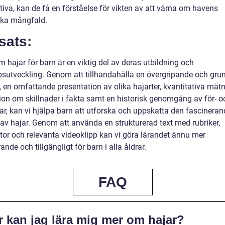
iva, kan de få en förståelse för vikten av att värna om havens
ska mångfald.
sats:
 hajar för barn är en viktig del av deras utbildning och
sutveckling. Genom att tillhandahålla en övergripande och grun
, en omfattande presentation av olika hajarter, kvantitativa mätn
ion om skillnader i fakta samt en historisk genomgång av för- o
ar, kan vi hjälpa barn att utforska och uppskatta den fascineran
 av hajar. Genom att använda en strukturerad text med rubriker,
stor och relevanta videoklipp kan vi göra lärandet ännu mer
nde och tillgängligt för barn i alla åldrar.
FAQ
r kan jag lära mig mer om hajar?