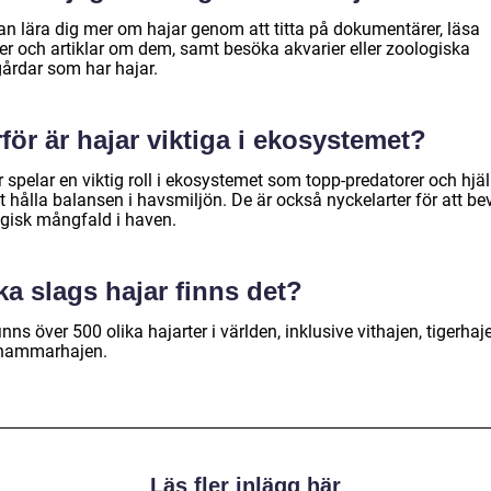
an lära dig mer om hajar genom att titta på dokumentärer, läsa
er och artiklar om dem, samt besöka akvarier eller zoologiska
gårdar som har hajar.
för är hajar viktiga i ekosystemet?
 spelar en viktig roll i ekosystemet som topp-predatorer och hjä
att hålla balansen i havsmiljön. De är också nyckelarter för att be
ogisk mångfald i haven.
ka slags hajar finns det?
inns över 500 olika hajarter i världen, inklusive vithajen, tigerhaj
hammarhajen.
Läs fler inlägg här