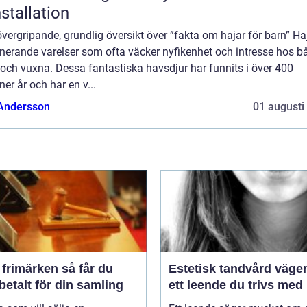
nstallation
övergripande, grundlig översikt över ”fakta om hajar för barn” Ha
nerande varelser som ofta väcker nyfikenhet och intresse hos b
och vuxna. Dessa fantastiska havsdjur har funnits i över 400
ner år och har en v...
 Andersson
01 augusti
imärken så får du
Estetisk tandvård vägen till
betalt för din samling
ett leende du trivs med