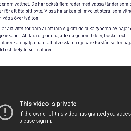
genom vattnet. De har också flera rader med vassa tänder som 
 för att äta sitt byte. Vissa hajar kan bli mycket stora, som vith
 väga över två ton!
är aktivitet för barn är att lära sig om de olika typerna av hajar
genskaper. Att lära sig om hajarterna genom bilder, böcker och
tärer kan hjälpa barn att utveckla en djupare förståelse för ha
d och betydelse i naturen.