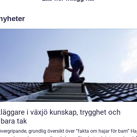
 nyheter
are i växjö kunskap, trygghet och
lbara tak
övergripande, grundlig översikt över ”fakta om hajar för barn” Ha