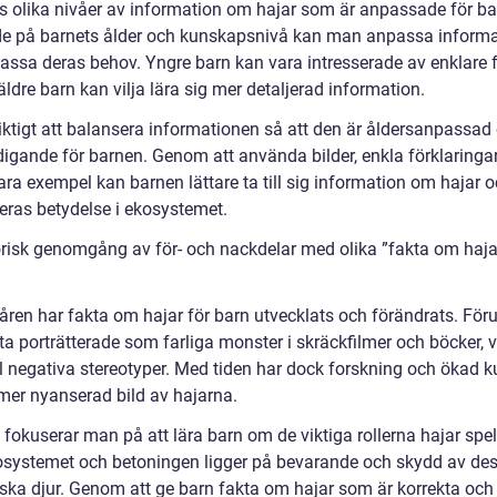
ns olika nivåer av information om hajar som är anpassade för ba
e på barnets ålder och kunskapsnivå kan man anpassa inform
passa deras behov. Yngre barn kan vara intresserade av enklare f
dre barn kan vilja lära sig mer detaljerad information.
iktigt att balansera informationen så att den är åldersanpassad 
digande för barnen. Genom att använda bilder, enkla förklaringa
ara exempel kan barnen lättare ta till sig information om hajar 
deras betydelse i ekosystemet.
orisk genomgång av för- och nackdelar med olika ”fakta om haja
ren har fakta om hajar för barn utvecklats och förändrats. Föru
ta porträtterade som farliga monster i skräckfilmer och böcker, v
ill negativa stereotyper. Med tiden har dock forskning och ökad 
 mer nyanserad bild av hajarna.
fokuserar man på att lära barn om de viktiga rollerna hajar spel
systemet och betoningen ligger på bevarande och skydd av de
iska djur. Genom att ge barn fakta om hajar som är korrekta och