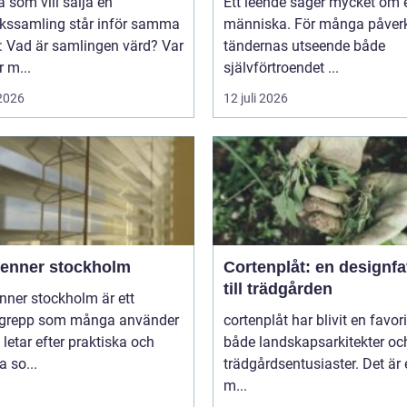
som vill sälja en
Ett leende säger mycket om 
rkssamling står inför samma
människa. För många påver
: Vad är samlingen värd? Var
tändernas utseende både
 m...
självförtroendet ...
 2026
12 juli 2026
ienner stockholm
Cortenplåt: en designfa
till trädgården
nner stockholm är ett
grepp som många använder
cortenplåt har blivit en favor
 letar efter praktiska och
både landskapsarkitekter oc
 so...
trädgårdsentusiaster. Det är 
m...