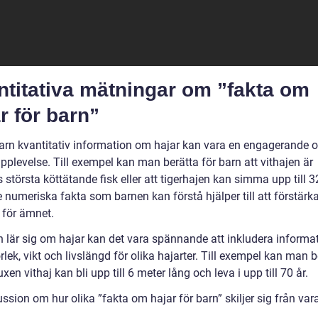
ntitativa mätningar om ”fakta om
r för barn”
barn kvantitativ information om hajar kan vara en engagerande 
upplevelse. Till exempel kan man berätta för barn att vithajen är
 största köttätande fisk eller att tigerhajen kan simma upp till 
 numeriska fakta som barnen kan förstå hjälper till att förstärk
 för ämnet.
n lär sig om hajar kan det vara spännande att inkludera informa
lek, vikt och livslängd för olika hajarter. Till exempel kan man b
uxen vithaj kan bli upp till 6 meter lång och leva i upp till 70 år.
ssion om hur olika ”fakta om hajar för barn” skiljer sig från va