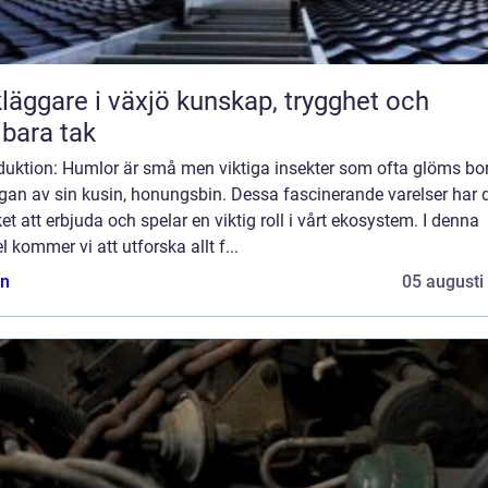
are i växjö kunskap, trygghet och
lbara tak
duktion: Humlor är små men viktiga insekter som ofta glöms bor
gan av sin kusin, honungsbin. Dessa fascinerande varelser har 
t att erbjuda och spelar en viktig roll i vårt ekosystem. I denna
el kommer vi att utforska allt f...
n
05 augusti