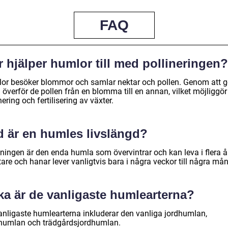
FAQ
 hjälper humlor till med pollineringen?
or besöker blommor och samlar nektar och pollen. Genom att g
 överför de pollen från en blomma till en annan, vilket möjliggör
nering och fertilisering av växter.
d är en humles livslängd?
ningen är den enda humla som övervintrar och kan leva i flera år
are och hanar lever vanligtvis bara i några veckor till några må
ka är de vanligaste humlearterna?
anligaste humlearterna inkluderar den vanliga jordhumlan,
ehumlan och trädgårdsjordhumlan.