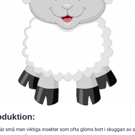
oduktion:
är små men viktiga insekter som ofta glöms bort i skuggan av s