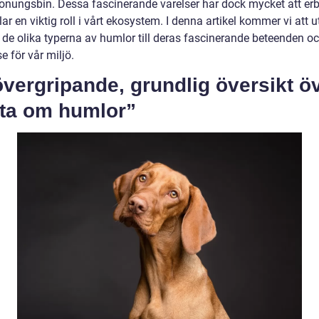
honungsbin. Dessa fascinerande varelser har dock mycket att er
ar en viktig roll i vårt ekosystem. I denna artikel kommer vi att 
n de olika typerna av humlor till deras fascinerande beteenden o
e för vår miljö.
vergripande, grundlig översikt ö
kta om humlor”