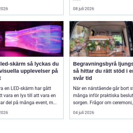
 2026
08 juli 2026
-skärm så lyckas du
Begravningsbyrå ljung
visuella upplevelser på
så hittar du rätt stöd i 
t
svår tid
ra en LED-skärm har gått
När en närstående går bort s
t vara en lyx till att vara en
många inför praktiska beslut 
lar del på många event, m...
sorgen. Frågor om ceremoni, 
 2026
04 juli 2026