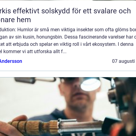
skydd för ett svalare och
önare hem
duktion: Humlor är små men viktiga insekter som ofta glöms bor
gan av sin kusin, honungsbin. Dessa fascinerande varelser har 
t att erbjuda och spelar en viktig roll i vårt ekosystem. I denna
el kommer vi att utforska allt f...
 Andersson
07 augusti