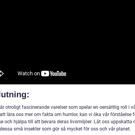
utning:
r otroligt fascinerande varelser som spelar en oersättlig roll i vå
tt lära oss mer om fakta om humlor, kan vi öka vår förståelse f
e och hjälpa till att bevara deras livsmiljöer. Låt oss uppskatta 
dessa små insekter som gör så mycket för oss och vår planet.