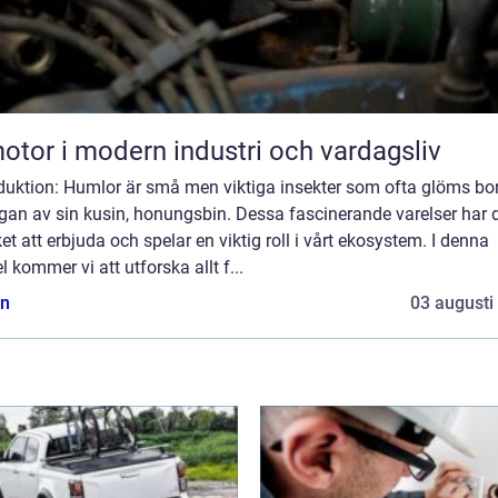
otor i modern industri och vardagsliv
duktion: Humlor är små men viktiga insekter som ofta glöms bor
gan av sin kusin, honungsbin. Dessa fascinerande varelser har 
t att erbjuda och spelar en viktig roll i vårt ekosystem. I denna
el kommer vi att utforska allt f...
n
03 augusti