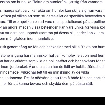
ussion om hur olika ”fakta om humlor” skiljer sig från varandra
ns många sätt på vilka fakta om humlor kan skilja sig från varan
r oftast på vilken art som studeras eller de specifika beteenden
as. Till exempel kan en art vara mer specialiserad på att polline
 än andra, medan vissa beteenden kan vara unika för vissa kol
tt studera och uppmärksamma på dessa skillnader kan vi lära
om mångfalden inom humlelivet.
orisk genomgång av för- och nackdelar med olika ”fakta om hum
istoriens gång har människor haft en komplex relation med hum
n har de erkänts som viktiga pollinatörer och har använts för at
inom jordbruket. Å andra sidan har de lidit av habitatförlust oc
ngsmedel, vilket har lett till en minskning av de vilda
pulationerna. Det är nödvändigt att förstå både för- och nackd
lor för att kunna bevara och skydda dem på bästa sätt.