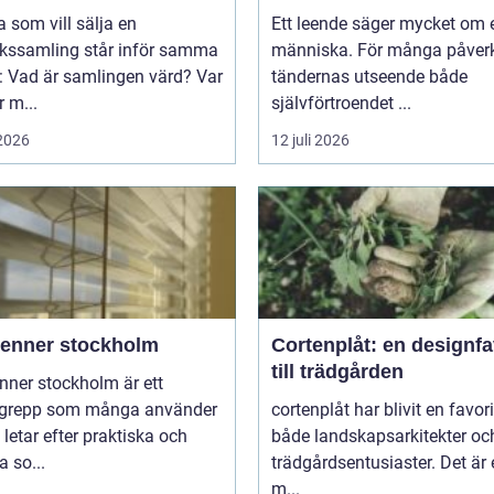
som vill sälja en
Ett leende säger mycket om 
rkssamling står inför samma
människa. För många påver
: Vad är samlingen värd? Var
tändernas utseende både
 m...
självförtroendet ...
 2026
12 juli 2026
ienner stockholm
Cortenplåt: en designfa
till trädgården
nner stockholm är ett
grepp som många använder
cortenplåt har blivit en favor
 letar efter praktiska och
både landskapsarkitekter oc
 so...
trädgårdsentusiaster. Det är 
m...