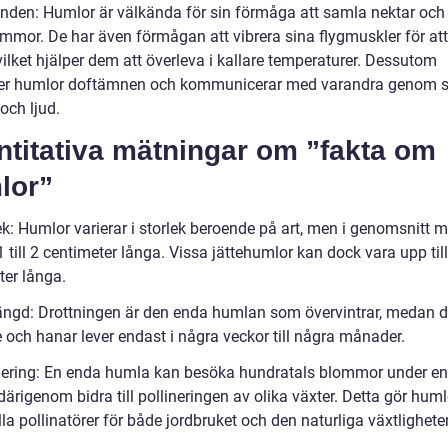
enden: Humlor är välkända för sin förmåga att samla nektar och
ommor. De har även förmågan att vibrera sina flygmuskler för at
ilket hjälper dem att överleva i kallare temperaturer. Dessutom
r humlor doftämnen och kommunicerar med varandra genom s
 och ljud.
ntitativa mätningar om ”fakta om
lor”
ek: Humlor varierar i storlek beroende på art, men i genomsnitt m
 till 2 centimeter långa. Vissa jättehumlor kan dock vara upp till
ter långa.
längd: Drottningen är den enda humlan som övervintrar, medan d
 och hanar lever endast i några veckor till några månader.
inering: En enda humla kan besöka hundratals blommor under e
därigenom bidra till pollineringen av olika växter. Detta gör humlo
la pollinatörer för både jordbruket och den naturliga växtlighete