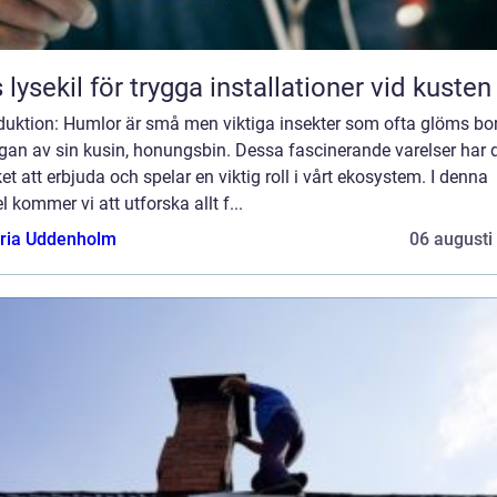
 lysekil för trygga installationer vid kusten
duktion: Humlor är små men viktiga insekter som ofta glöms bor
gan av sin kusin, honungsbin. Dessa fascinerande varelser har 
t att erbjuda och spelar en viktig roll i vårt ekosystem. I denna
el kommer vi att utforska allt f...
oria Uddenholm
06 augusti