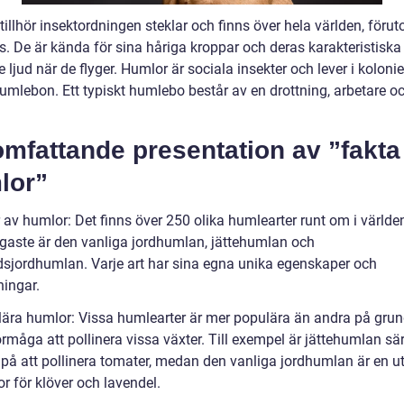
illhör insektordningen steklar och finns över hela världen, förut
s. De är kända för sina håriga kroppar och deras karakteristiska
 ljud när de flyger. Humlor är sociala insekter och lever i koloni
humlebon. Ett typiskt humlebo består av en drottning, arbetare o
omfattande presentation av ”fakt
lor”
 av humlor: Det finns över 250 olika humlearter runt om i världe
igaste är den vanliga jordhumlan, jättehumlan och
dsjordhumlan. Varje art har sina egna unika egenskaper och
ingar.
lära humlor: Vissa humlearter är mer populära än andra på grun
rmåga att pollinera vissa växter. Till exempel är jättehumlan sär
v på att pollinera tomater, medan den vanliga jordhumlan är en u
or för klöver och lavendel.