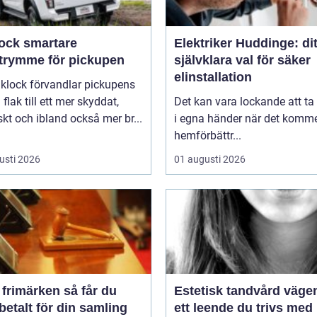
smartare
Elektriker Huddinge: dit
utrymme för pickupen
självklara val för säker
elinstallation
aklock förvandlar pickupens
flak till ett mer skyddat,
Det kan vara lockande att ta
skt och ibland också mer br...
i egna händer när det kommer
hemförbättr...
usti 2026
01 augusti 2026
imärken så får du
Estetisk tandvård vägen till
betalt för din samling
ett leende du trivs med