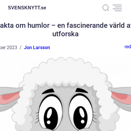
SVENSKNYTT.
se
akta om humlor – en fascinerande värld a
utforska
red
ber 2023
Jon Larsson