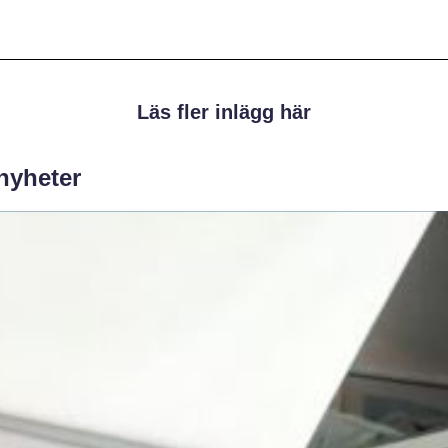
Läs fler inlägg här
 nyheter