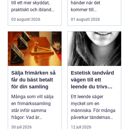
till ett mer skyddat,
händer när det
praktiskt och ibland
kommer till
också mer br...
hemförbättr...
03 augusti 2026
01 augusti 2026
Sälja frimärken så
Estetisk tandvård
får du bäst betalt
vägen till ett
för din samling
leende du trivs
med
Många som vill sälja
Ett leende säger
en frimärkssamling
mycket om en
står inför samma
människa. För många
frågor: Vad är
påverkar tändernas
samlingen värd? Var
utseende både
30 juli 2026
12 juli 2026