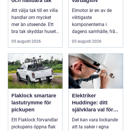
och hållbara tak
vardagsliv
Att välja tak till en villa
Elmotor är en av de
handlar om mycket
viktigaste
mer än utseende. Ett
komponenterna i
bra tak skyddar huset
dagens samhälle, från
mot regn, s...
små hushållsapparater
05 augusti 2026
03 augusti 2026
till stor...
Flaklock smartare
Elektriker
lastutrymme för
Huddinge: ditt
pickupen
självklara val för
säker elinstallation
Ett Flaklock förvandlar
Det kan vara lockande
pickupens öppna flak
att ta saker i egna