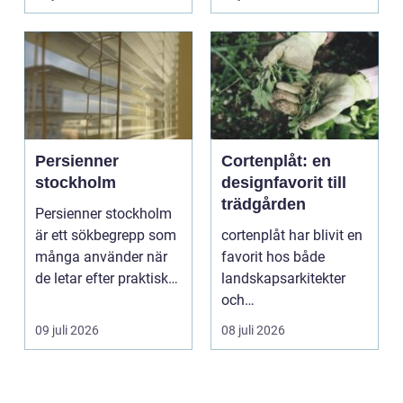
vänder m...
självförtroendet ...
Persienner
Cortenplåt: en
stockholm
designfavorit till
trädgården
Persienner stockholm
är ett sökbegrepp som
cortenplåt har blivit en
många använder när
favorit hos både
de letar efter praktiska
landskapsarkitekter
och snygga so...
och
trädgårdsentusiaster.
09 juli 2026
08 juli 2026
Det är ett m...