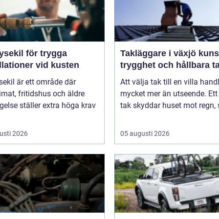
ysekil för trygga
Takläggare i växjö kunskap,
llationer vid kusten
trygghet och hållbara t
sekil är ett område där
Att välja tak till en villa han
imat, fritidshus och äldre
mycket mer än utseende. Ett
else ställer extra höga krav
tak skyddar huset mot regn, s
usti 2026
05 augusti 2026