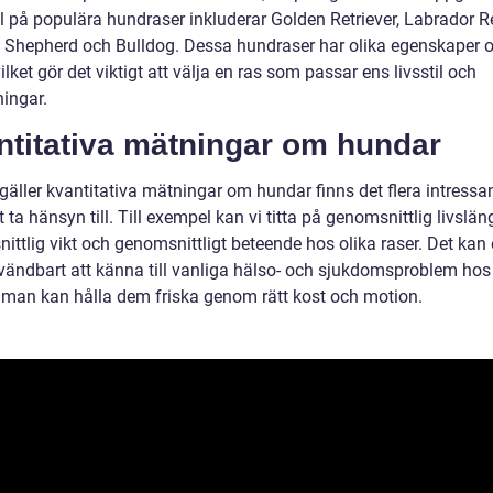
 på populära hundraser inkluderar Golden Retriever, Labrador Re
Shepherd och Bulldog. Dessa hundraser har olika egenskaper 
ilket gör det viktigt att välja en ras som passar ens livsstil och
ningar.
ntitativa mätningar om hundar
gäller kvantitativa mätningar om hundar finns det flera intressa
t ta hänsyn till. Till exempel kan vi titta på genomsnittlig livslän
ittlig vikt och genomsnittligt beteende hos olika raser. Det kan
vändbart att känna till vanliga hälso- och sjukdomsproblem ho
 man kan hålla dem friska genom rätt kost och motion.