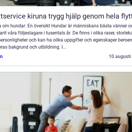
Flyttservice kiruna trygg hjälp genom hela fl
a om hundar: En översikt Hundar är människans bästa vänner o
arit våra följeslagare i tusentals år. De finns i olika raser, storlek
personligheter och kan ha olika uppgifter och egenskaper beroe
ras bakgrund och utbildning. I...
n
10 augusti