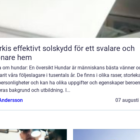
skydd för ett svalare och
önare hem
a om hundar: En översikt Hundar är människans bästa vänner o
arit våra följeslagare i tusentals år. De finns i olika raser, storlek
personligheter och kan ha olika uppgifter och egenskaper beroe
ras bakgrund och utbildning. I...
 Andersson
07 augusti