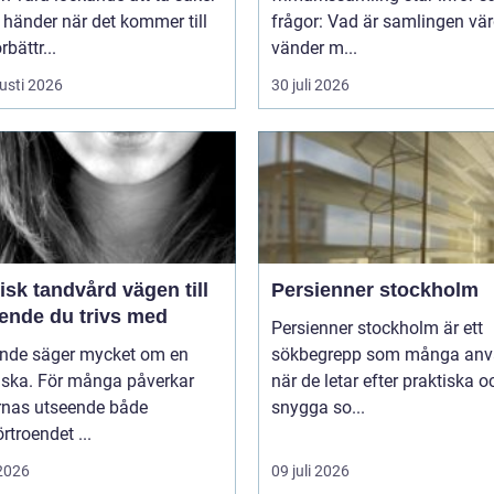
 händer när det kommer till
frågor: Vad är samlingen vä
bättr...
vänder m...
usti 2026
30 juli 2026
k tandvård vägen till
Persienner stockholm
eende du trivs med
Persienner stockholm är ett
eende säger mycket om en
sökbegrepp som många anv
ska. För många påverkar
när de letar efter praktiska o
rnas utseende både
snygga so...
örtroendet ...
 2026
09 juli 2026