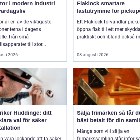
or i modern industri
Flaklock smartare
vardagsliv
lastutrymme för pickup
r är en av de viktigaste
Ett Flaklock förvandlar pick
nenterna i dagens
öppna flak till ett mer skydda
lle, från små
praktiskt och ibland också me
lsapparater till stor...
usti 2026
03 augusti 2026
riker Huddinge: ditt
Sälja frimärken så får du
klara val för säker
bäst betalt för din saml
tallation
Många som vill sälja en
n vara lockande att ta saker
frimärkssamling står inför