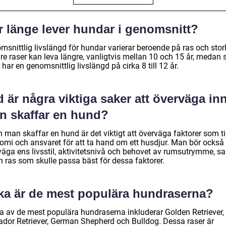
r länge lever hundar i genomsnitt?
snittlig livslängd för hundar varierar beroende på ras och storl
e raser kan leva längre, vanligtvis mellan 10 och 15 år, medan s
 har en genomsnittlig livslängd på cirka 8 till 12 år.
 är några viktiga saker att överväga in
n skaffar en hund?
 man skaffar en hund är det viktigt att överväga faktorer som ti
omi och ansvaret för att ta hand om ett husdjur. Man bör också
väga ens livsstil, aktivitetsnivå och behovet av rumsutrymme, s
n ras som skulle passa bäst för dessa faktorer.
lka är de mest populära hundraserna?
a av de mest populära hundraserna inkluderar Golden Retriever,
ador Retriever, German Shepherd och Bulldog. Dessa raser är