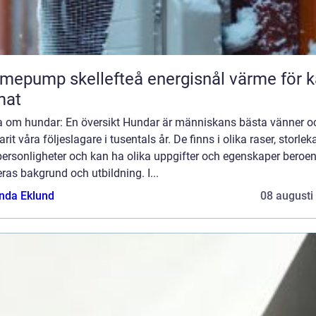
ump skellefteå energisnål värme för kallt
mat
a om hundar: En översikt Hundar är människans bästa vänner o
arit våra följeslagare i tusentals år. De finns i olika raser, storlek
personligheter och kan ha olika uppgifter och egenskaper beroe
ras bakgrund och utbildning. I...
da Eklund
08 augusti