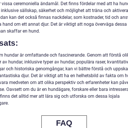
r vissa ceremoniella ändamål. Det finns fördelar med att ha hu
 inklusive sällskap, säkerhet och möjlighet att träna och aktivera
idan kan det också finnas nackdelar, som kostnader, tid och ans
ta hand om ett annat djur. Det är viktigt att noga överväga dessa
an skaffar en hund.
sats:
m hundar är omfattande och fascinerande. Genom att förstå oli
 av hundar, inklusive typer av hundar, populära raser, kvantitati
ar och historiska genomgångar, kan vi bättre förstå och uppska
ntastiska djur. Det är viktigt att ha en helhetsbild av fakta om 
 vara medveten om att olika perspektiv och erfarenheter kan påv
se. Oavsett om du är en hundägare, forskare eller bara intresser
finns det alltid mer att lära sig och utforska om dessa lojala
gare.
FAQ