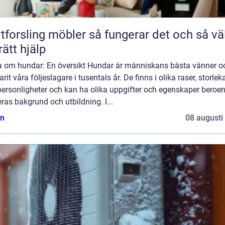
ling möbler så fungerar det och så väljer
rätt hjälp
a om hundar: En översikt Hundar är människans bästa vänner o
arit våra följeslagare i tusentals år. De finns i olika raser, storlek
personligheter och kan ha olika uppgifter och egenskaper beroe
ras bakgrund och utbildning. I...
n
08 augusti