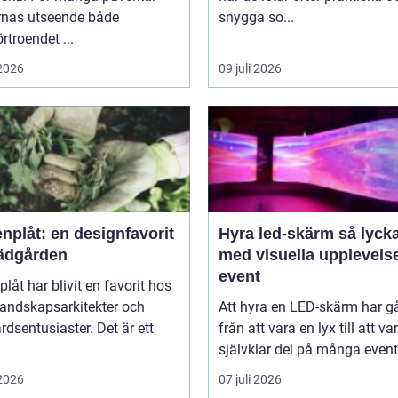
rnas utseende både
snygga so...
örtroendet ...
 2026
09 juli 2026
nplåt: en designfavorit
Hyra led-skärm så lyckas du
trädgården
med visuella upplevels
event
plåt har blivit en favorit hos
landskapsarkitekter och
Att hyra en LED-skärm har gå
rdsentusiaster. Det är ett
från att vara en lyx till att va
självklar del på många event,
 2026
07 juli 2026