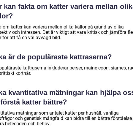
 kan fakta om katter variera mellan olik
lor?
 om katter kan variera mellan olika källor på grund av olika
ektiv och intressen. Det är viktigt att vara kritisk och jämföra fle
r för att få en väl avvägd bild.
ka är de populäraste kattraserna?
opuläraste kattraserna inkluderar perser, maine coon, siames, ra
rittiskt korthår.
ka kvantitativa mätningar kan hjälpa os
 förstå katter bättre?
titativa mätningar som antalet katter per hushåll, vanliga
frågor och genetisk mångfald kan bidra till en bättre förståelse
ers beteenden och behov.