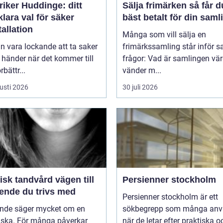
riker Huddinge: ditt
Sälja frimärken så får du
klara val för säker
bäst betalt för din saml
tallation
Många som vill sälja en
n vara lockande att ta saker
frimärkssamling står inför
 händer när det kommer till
frågor: Vad är samlingen vä
bättr...
vänder m...
usti 2026
30 juli 2026
k tandvård vägen till
Persienner stockholm
eende du trivs med
Persienner stockholm är ett
eende säger mycket om en
sökbegrepp som många anv
ska. För många påverkar
när de letar efter praktiska o