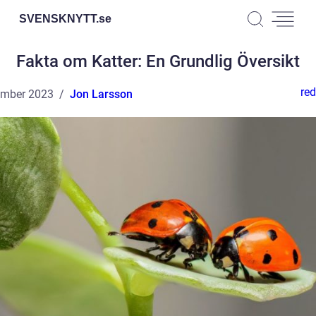
SVENSKNYTT.
se
Fakta om Katter: En Grundlig Översikt
red
ember 2023
Jon Larsson