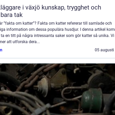
are i växjö kunskap, trygghet och
lbara tak
r ”fakta om katter”? Fakta om katter refererar till samlade och
liga information om dessa populära husdjur. I denna artikel ko
t ta en titt på några intressanta saker som gör katter så unika. Vi
r att utforska dera...
n
05 augusti