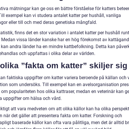
ativa mätningar kan ge oss en bättre förståelse för katters bete
ill exempel kan vi studera antalet katter per hushåll, vanliga
ågor eller till och med deras genetiska mångfald.
tatistik, finns det en stor variation i antalet katter per hushåll run
. Medan vissa länder kanske har en hög förekomst av kattägan
, kan andra länder ha en mindre kattbefolkning. Detta kan påver
ehandlas och uppfattas i olika delar av världen.
olika ”fakta om katter” skiljer sig
kan faktiska uppgifter om katter variera beroende på källan och 
tion som undersöks. Till exempel kan en avelsorganisation pres
k om populariteten hos olika kattraser, medan en veterinär kan g
ka uppgifter om hälsa och vård.
iktigt att vara medveten om att olika källor kan ha olika perspek
n när det gäller att presentera fakta om katter. Forskning och
pligt baserade källor kan ofta vara pålitliga, men det är alltid br