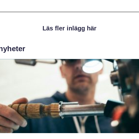
Läs fler inlägg här
 nyheter