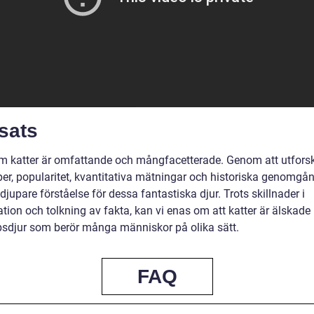
sats
m katter är omfattande och mångfacetterade. Genom att utfors
yper, popularitet, kvantitativa mätningar och historiska genomgå
 djupare förståelse för dessa fantastiska djur. Trots skillnader i
tion och tolkning av fakta, kan vi enas om att katter är älskade
psdjur som berör många människor på olika sätt.
FAQ