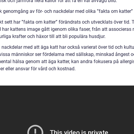
tisk och jämföra flera källor för att få en väl avvägd bild.
sk genomgång av för- och nackdelar med olika ”fakta om katter”
kt sett har ”fakta om katter” förändrats och utvecklats över tid. T
 har kattens image gått igenom olika faser, från att associeras
rliga krafter och häxor till att bli populära husdjur.
 nackdelar med att äga katt har också varierat över tid och kultu
issa människor ser fördelarna med sällskap, minskad ångest o
mental hälsa genom att äga katter, kan andra fokusera på allergi
er eller ansvar för vård och kostnad.