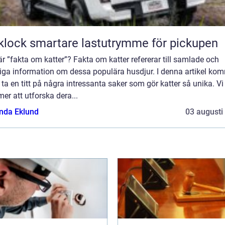
Flaklock smartare lastutrymme för pickupen
r ”fakta om katter”? Fakta om katter refererar till samlade och
liga information om dessa populära husdjur. I denna artikel ko
t ta en titt på några intressanta saker som gör katter så unika. Vi
r att utforska dera...
da Eklund
03 augusti