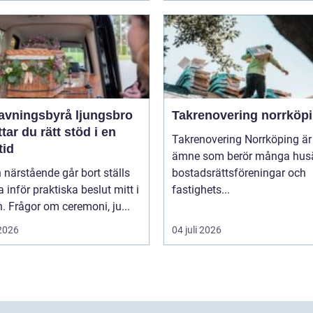
avningsbyrå ljungsbro
Takrenovering norrköp
ttar du rätt stöd i en
Takrenovering Norrköping är 
tid
ämne som berör många husä
 närstående går bort ställs
bostadsrättsföreningar och
inför praktiska beslut mitt i
fastighets...
. Frågor om ceremoni, ju...
 2026
04 juli 2026