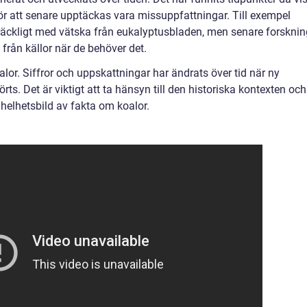
ör att senare upptäckas vara missuppfattningar. Till exempel
illräckligt med vätska från eukalyptusbladen, men senare forskni
n från källor när de behöver det.
or. Siffror och uppskattningar har ändrats över tid när ny
s. Det är viktigt att ta hänsyn till den historiska kontexten och
 helhetsbild av fakta om koalor.