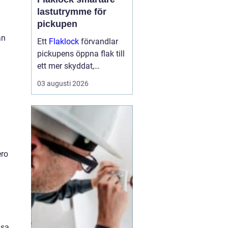
lastutrymme för
pickupen
an
Ett
Flaklock
förvandlar
pickupens öppna flak till
ett mer skyddat,
praktiskt och ibland
03 augusti 2026
också mer bränslesnålt
lastutrymme. För många
är skillnaden tydlig
redan efter första
veckan: mindre stök,
torrar...
ero
ssa