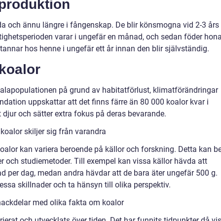
eproduktion
vilda och ännu längre i fångenskap. De blir könsmogna vid 2-3 års
ktighetsperioden varar i ungefär en månad, och sedan föder hon
annar hos henne i ungefär ett år innan den blir självständig.
koalor
alapopulationen på grund av habitatförlust, klimatförändringar
ation uppskattar att det finns färre än 80 000 koalor kvar i
at djur och sätter extra fokus på deras bevarande.
oalor skiljer sig från varandra
 koalor kan variera beroende på källor och forskning. Detta kan b
öer och studiemetoder. Till exempel kan vissa källor hävda att
lad per dag, medan andra hävdar att de bara äter ungefär 500 g.
ssa skillnader och ta hänsyn till olika perspektiv.
nackdelar med olika fakta om koalor
rierat och utvecklats över tiden. Det har funnits tidpunkter då vi