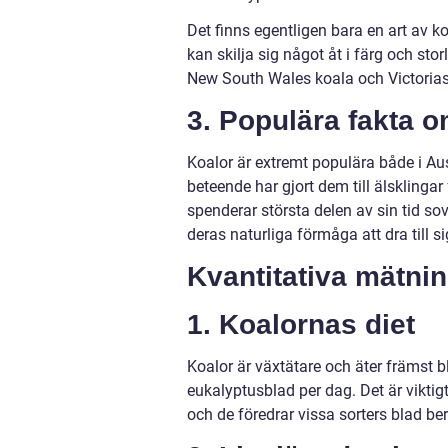
Det finns egentligen bara en art av k
kan skilja sig något åt i färg och st
New South Wales koala och Victorias k
3. Populära fakta o
Koalor är extremt populära både i Au
beteende har gjort dem till älsklinga
spenderar största delen av sin tid sov
deras naturliga förmåga att dra till sig
Kvantitativa mätni
1. Koalornas diet
Koalor är växtätare och äter främst b
eukalyptusblad per dag. Det är viktigt 
och de föredrar vissa sorters blad be