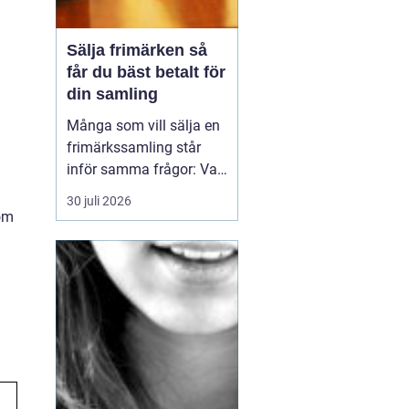
Sälja frimärken så
får du bäst betalt för
din samling
Många som vill sälja en
frimärkssamling står
inför samma frågor: Vad
är samlingen värd? Var
30 juli 2026
vänder man sig? Och hur
 om
undviker man att sälja
för billigt? Oavsett om
samlingen är egen, ärvd
eller del av ett dödsbo
går det att skapa
ordning, få en rättvi...