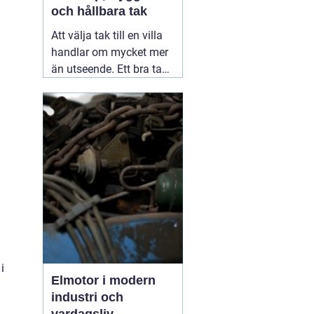
och hållbara tak
Att välja tak till en villa
handlar om mycket mer
än utseende. Ett bra tak
skyddar huset mot regn,
snö, blåst och fukt, och
påverkar både
inomhusklimat och
ekonomi. I en stad med
skiftande väder som
Växjö blir valet av
material, utförande
05
augusti 2026
i
Elmotor i modern
industri och