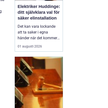
Elektriker Huddinge:
ng
ditt självklara val för
säker elinstallation
Det kan vara lockande
att ta saker i egna
händer när det kommer
till hemförbättringar,
01 augusti 2026
men när det handlar om
elinstallationer är det
alltid bäst att vända sig
till ett proffs. I Huddinge
finns det många ...