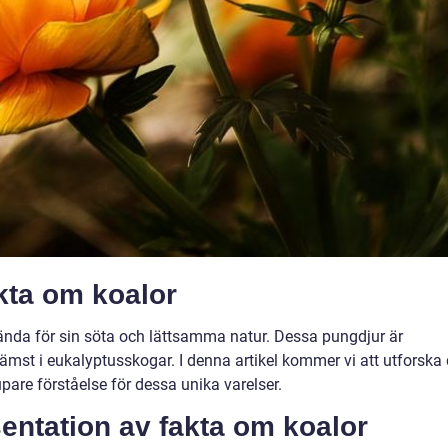
kta om koalor
ända för sin söta och lättsamma natur. Dessa pungdjur är
ämst i eukalyptusskogar. I denna artikel kommer vi att utforska
upare förståelse för dessa unika varelser.
entation av fakta om koalor