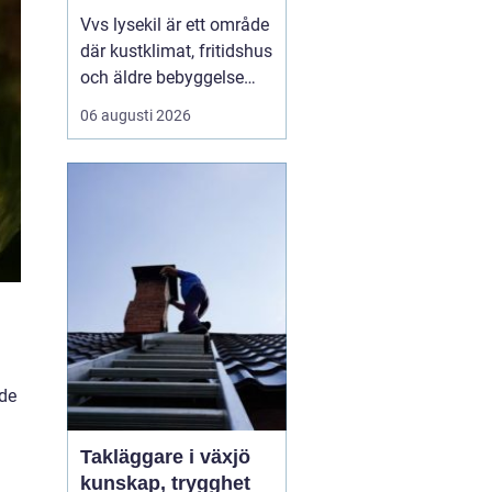
Vvs lysekil är ett område
där kustklimat, fritidshus
och äldre bebyggelse
ställer extra höga krav
06 augusti 2026
på rörarbeten,
värmesystem och
vatteninstallationer.
Många fastighetsägare
upplever en blandning
av återkommande
säsongsproblem, akuta
läckage och behov...
 de
Takläggare i växjö
kunskap, trygghet