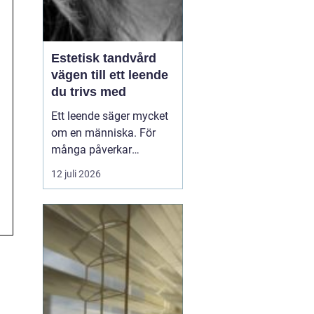
Estetisk tandvård
vägen till ett leende
du trivs med
Ett leende säger mycket
om en människa. För
många påverkar
tändernas utseende
12 juli 2026
både självförtroendet
och hur man upplever
sociala situationer.
estetisk tandvård
handlar om att skapa
et...