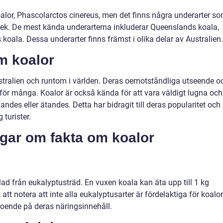
oalor, Phascolarctos cinereus, men det finns några underarter s
orlek. De mest kända underarterna inkluderar Queenslands koala,
oala. Dessa underarter finns främst i olika delar av Australien.
m koalor
stralien och runtom i världen. Deras oemotståndliga utseende o
r för många. Koalor är också kända för att vara väldigt lugna och
andes eller ätandes. Detta har bidragit till deras popularitet och
 turister.
ngar om fakta om koalor
lad från eukalyptusträd. En vuxen koala kan äta upp till 1 kg
att notera att inte alla eukalyptusarter är fördelaktiga för koalor
roende på deras näringsinnehåll.