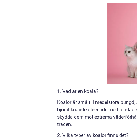
1. Vad är en koala?
Koalor är små till medelstora pungdju
björnliknande utseende med rundade ö
skydda dem mot extrema väderförhålla
träden.
2. Vilka typer av koalor finns det?