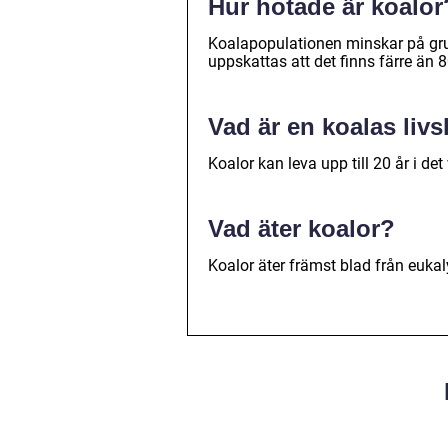
Hur hotade är koalor
Koalapopulationen minskar på gru
uppskattas att det finns färre än 8
Vad är en koalas liv
Koalor kan leva upp till 20 år i de
Vad äter koalor?
Koalor äter främst blad från euka