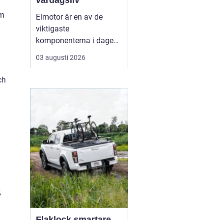
vardagsliv
om
Elmotor är en av de
viktigaste
komponenterna i dagens
samhälle, från små
03 augusti 2026
hushållsapparater till
stora industrimaskiner.
ch
En väl vald och rätt
skött
elmotor kan
ge hög
driftsäkerhet, lägre ...
,
Flaklock smartare