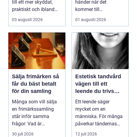
till ett mer skyddat,
händer när det
praktiskt och ibland
kommer till
också mer br...
hemförbättr...
03 augusti 2026
01 augusti 2026
Sälja frimärken så
Estetisk tandvård
får du bäst betalt
vägen till ett
för din samling
leende du trivs
med
Många som vill sälja
Ett leende säger
en frimärkssamling
mycket om en
står inför samma
människa. För många
frågor: Vad är
påverkar tändernas
samlingen värd? Var
utseende både
30 juli 2026
12 juli 2026