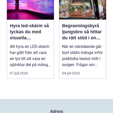
Hyra led-skärm så
Begravningsbyrå
lyckas du med
ljungsbro så hittar
visuella
du rätt stöd i en
upplevelser på
svår tid
Att hyra en LED-skärm
När en närstående går
event
har gått från att vara
bort ställs många inför
en lyx till att vara en
praktiska beslut mitt i
självklar del på många
sorgen. Frågor om
event, m...
ceremoni, ju...
07 juli 2026
04 juli 2026
Adress