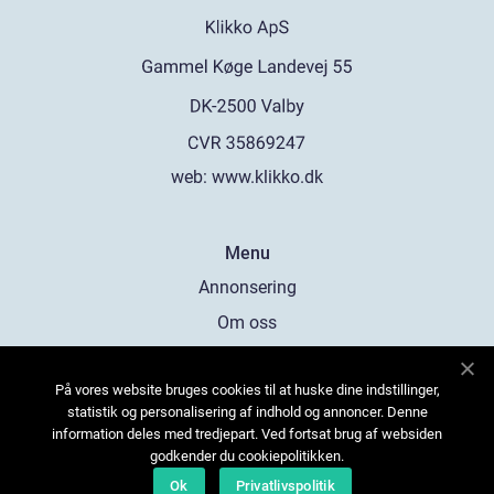
web:
www.klikko.dk
Menu
Annonsering
Om oss
Cookies
På vores website bruges cookies til at huske dine indstillinger,
Kontakta oss
statistik og personalisering af indhold og annoncer. Denne
Sitemap
information deles med tredjepart. Ved fortsat brug af websiden
godkender du cookiepolitikken.
Ok
Privatlivspolitik