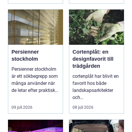
vänder m...
självförtroendet ...
Persienner
Cortenplåt: en
stockholm
designfavorit till
trädgården
Persienner stockholm
är ett sökbegrepp som
cortenplåt har blivit en
många använder när
favorit hos både
de letar efter praktiska
landskapsarkitekter
och snygga so...
och
trädgårdsentusiaster.
09 juli 2026
08 juli 2026
Det är ett m...