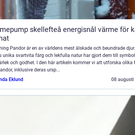
ump skellefteå energisnål värme för kallt
mat
dning Pandor är en av världens mest älskade och beundrade djur
 unika svartvita färg och lekfulla natur har gjort dem till symbol
ärlek och godhet. I den här artikeln kommer vi att utforska olika 
ndor, inklusive deras ursp...
da Eklund
08 augusti