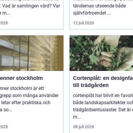
: Vad är samlingen värd? Var
tändernas utseende både
 m...
självförtroendet ...
 2026
12 juli 2026
ienner stockholm
Cortenplåt: en designfa
till trädgården
nner stockholm är ett
grepp som många använder
cortenplåt har blivit en favor
 letar efter praktiska och
både landskapsarkitekter oc
 so...
trädgårdsentusiaster. Det är 
m...
 2026
08 juli 2026