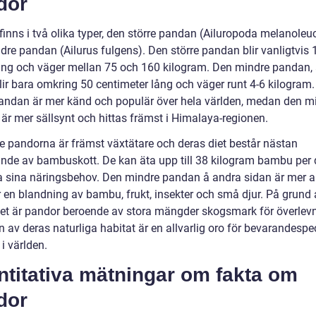
dor
finns i två olika typer, den större pandan (Ailuropoda melanoleu
dre pandan (Ailurus fulgens). Den större pandan blir vanligtvis 
ång och väger mellan 75 och 160 kilogram. Den mindre pandan,
blir bara omkring 50 centimeter lång och väger runt 4-6 kilogram
pandan är mer känd och populär över hela världen, medan den m
är mer sällsynt och hittas främst i Himalaya-regionen.
re pandorna är främst växtätare och deras diet består nästan
ande av bambuskott. De kan äta upp till 38 kilogram bambu per 
a sina näringsbehov. Den mindre pandan å andra sidan är mer al
r en blandning av bambu, frukt, insekter och små djur. På grund 
iet är pandor beroende av stora mängder skogsmark för överlev
n av deras naturliga habitat är en allvarlig oro för bevarandespec
i världen.
ntitativa mätningar om fakta om
dor