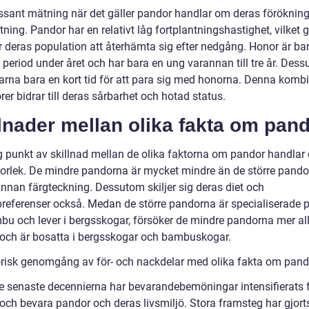
essant mätning när det gäller pandor handlar om deras föröknin
tning. Pandor har en relativt låg fortplantningshastighet, vilket g
r deras population att återhämta sig efter nedgång. Honor är bara
t period under året och har bara en ung varannan till tre år. Des
arna bara en kort tid för att para sig med honorna. Denna komb
rer bidrar till deras sårbarhet och hotad status.
lnader mellan olika fakta om pan
ig punkt av skillnad mellan de olika faktorna om pandor handlar
torlek. De mindre pandorna är mycket mindre än de större pand
annan färgteckning. Dessutom skiljer sig deras diet och
preferenser också. Medan de större pandorna är specialiserade p
bu och lever i bergsskogar, försöker de mindre pandorna mer all
t och är bosatta i bergsskogar och bambuskogar.
orisk genomgång av för- och nackdelar med olika fakta om pand
e senaste decennierna har bevarandebemöningar intensifierats f
och bevara pandor och deras livsmiljö. Stora framsteg har gjorts