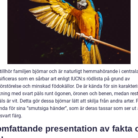
tillhör familjen björnar och är naturligt hemmahörande i central
ificeras som en sårbar art enligt IUCN:s rödlista på grund av
örstörelse och minskad födokällor. De är kända för sin karakteri
kning med svart päls runt ögonen, öronen och benen, medan res
ls är vit. Detta gör dessa björnar lätt att skilja från andra arter.
mda för sina ”smutsiga händer”, som är deras tassar som ser ut 
 svart färg.
omfattande presentation av fakta