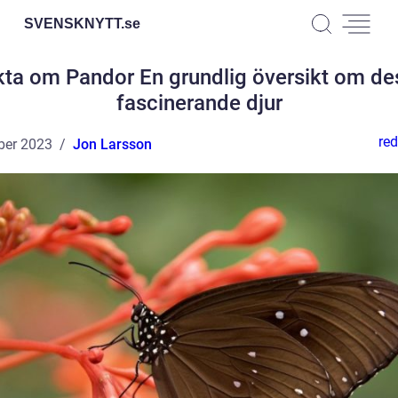
SVENSKNYTT.
se
kta om Pandor En grundlig översikt om de
fascinerande djur
red
ber 2023
Jon Larsson