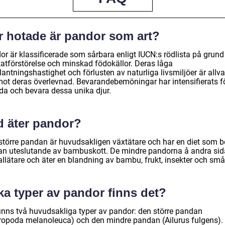
r hotade är pandor som art?
or är klassificerade som sårbara enligt IUCN:s rödlista på grund
tatförstörelse och minskad födokällor. Deras låga
lantningshastighet och förlusten av naturliga livsmiljöer är allva
mot deras överlevnad. Bevarandebemöningar har intensifierats fö
da och bevara dessa unika djur.
d äter pandor?
större pandan är huvudsakligen växtätare och har en diet som b
an uteslutande av bambuskott. De mindre pandorna å andra sid
llätare och äter en blandning av bambu, frukt, insekter och små 
ka typer av pandor finns det?
finns två huvudsakliga typer av pandor: den större pandan
uropoda melanoleuca) och den mindre pandan (Ailurus fulgens).