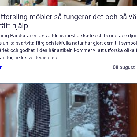
ling möbler så fungerar det och så väljer
rätt hjälp
dning Pandor är en av världens mest älskade och beundrade djur
 unika svartvita färg och lekfulla natur har gjort dem till symbol
ärlek och godhet. I den här artikeln kommer vi att utforska olika 
ndor, inklusive deras ursp...
n
08 augusti