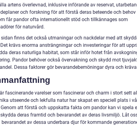
lla artens överlevnad, inklusive införande av reservat, utarbeta
deplaner och forskning för att förstå deras beteende och behov 
m får pandor ofta internationellt stöd och tillkännages som
dörer för naturvård.
 sidan finns det också utmaningar och nackdelar med att skydd
 Det krävs enorma ansträngningar och investeringar för att uppr
dda deras naturliga habitat, som står inför hotet från avskogni
ering. Pandor behöver också övervakning och skydd mot tjuvjak
 handel. Dessa faktorer gör bevarandebemöningar dyra och kräva
manfattning
r fascinerande varelser som fascinerar och charm i stort sett al
ika utseende och lekfulla natur har skapat en speciell plats i v
. Genom att förstå och uppskatta fakta om pandor kan vi spela e
tt skydda deras framtid och bevarandet av deras livsmiljö. Låt oss
ill bevarandet av dessa underbara djur för kommande generatione