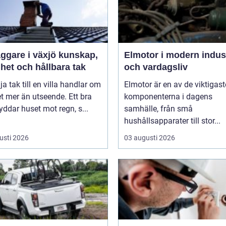
are i växjö kunskap,
Elmotor i modern indus
het och hållbara tak
och vardagsliv
lja tak till en villa handlar om
Elmotor är en av de viktigast
 mer än utseende. Ett bra
komponenterna i dagens
yddar huset mot regn, s...
samhälle, från små
hushållsapparater till stor...
usti 2026
03 augusti 2026