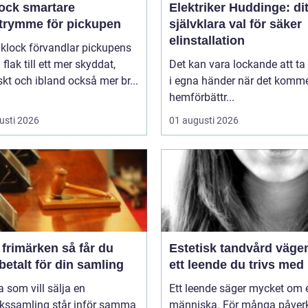
smartare
Elektriker Huddinge: dit
utrymme för pickupen
självklara val för säker
elinstallation
aklock förvandlar pickupens
flak till ett mer skyddat,
Det kan vara lockande att ta
skt och ibland också mer br...
i egna händer när det kommer
hemförbättr...
usti 2026
01 augusti 2026
imärken så får du
Estetisk tandvård vägen till
betalt för din samling
ett leende du trivs med
som vill sälja en
Ett leende säger mycket om 
rkssamling står inför samma
människa. För många påver