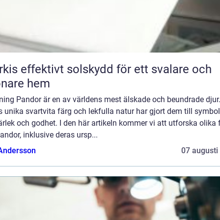
skydd för ett svalare och
önare hem
dning Pandor är en av världens mest älskade och beundrade djur
 unika svartvita färg och lekfulla natur har gjort dem till symbol
ärlek och godhet. I den här artikeln kommer vi att utforska olika 
ndor, inklusive deras ursp...
 Andersson
07 augusti