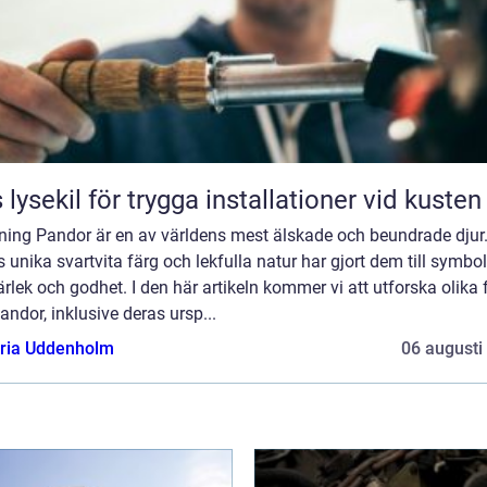
 lysekil för trygga installationer vid kusten
dning Pandor är en av världens mest älskade och beundrade djur
 unika svartvita färg och lekfulla natur har gjort dem till symbol
ärlek och godhet. I den här artikeln kommer vi att utforska olika 
ndor, inklusive deras ursp...
oria Uddenholm
06 augusti