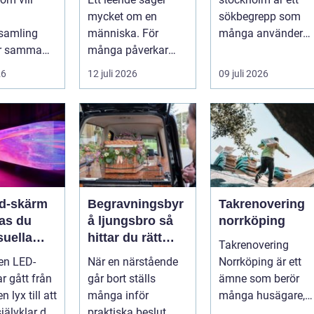
mycket om en
sökbegrepp som
samling
människa. För
många använder
ör samma
många påverkar
när de letar efter
Vad är
tändernas utseende
praktiska och
26
12 juli 2026
09 juli 2026
en värd?
både
snygga so...
er m...
självförtroendet ...
ed-skärm
Begravningsbyr
Takrenovering
kas du
å ljungsbro så
norrköping
suella
hittar du rätt
Takrenovering
elser på
stöd i en svår tid
 en LED-
När en närstående
Norrköping är ett
r gått från
går bort ställs
ämne som berör
n lyx till att
många inför
många husägare,
jälvklar del
praktiska beslut
bostadsrättsföreni