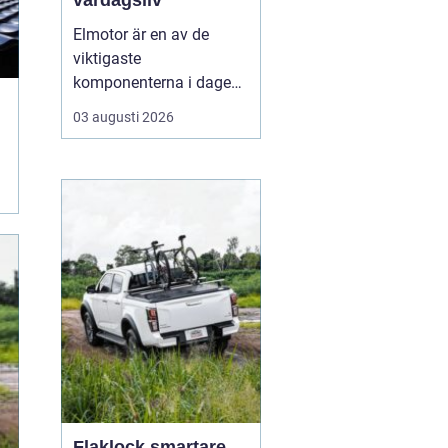
vardagsliv
Elmotor är en av de
viktigaste
komponenterna i dagens
samhälle, från små
03 augusti 2026
hushållsapparater till
stora industrimaskiner.
En väl vald och rätt
skött
elmotor kan
ge hög
driftsäkerhet, lägre ...
Flaklock smartare