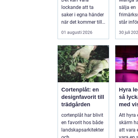
elinstallation
lockande att ta
sälja en
saker i egna händer
frimärks
när det kommer till
står inf
hemförbättr...
frågor: 
01 augusti 2026
30 juli 20
samling
Var vänd
Cortenplåt: en
Hyra l
designfavorit till
så lyc
trädgården
med vi
upplev
cortenplåt har blivit
Att hyra
event
en favorit hos både
skärm ha
landskapsarkitekter
att vara e
och
vara en s