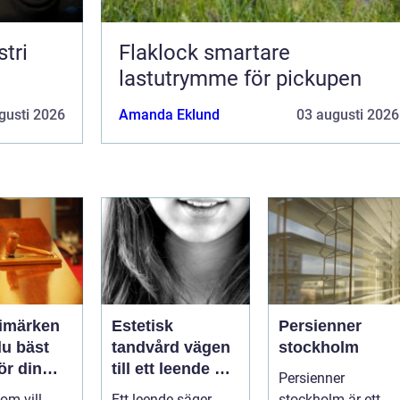
tri
Flaklock smartare
lastutrymme för pickupen
gusti 2026
Amanda Eklund
03 augusti 2026
rimärken
Estetisk
Persienner
du bäst
tandvård vägen
stockholm
för din
till ett leende du
Persienner
g
trivs med
om vill
Ett leende säger
stockholm är ett