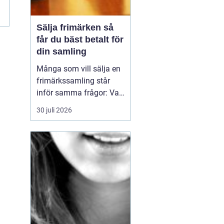
.
Sälja frimärken så
får du bäst betalt för
din samling
Många som vill sälja en
frimärkssamling står
inför samma frågor: Vad
är samlingen värd? Var
30 juli 2026
vänder man sig? Och hur
undviker man att sälja
för billigt? Oavsett om
samlingen är egen, ärvd
eller del av ett dödsbo
går det att skapa
ordning, få en rättvi...