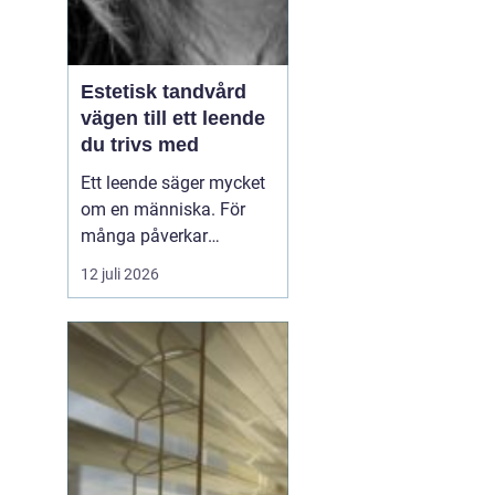
Estetisk tandvård
vägen till ett leende
du trivs med
Ett leende säger mycket
om en människa. För
många påverkar
tändernas utseende
12 juli 2026
både självförtroendet
och hur man upplever
sociala situationer.
estetisk tandvård
handlar om att skapa
et...