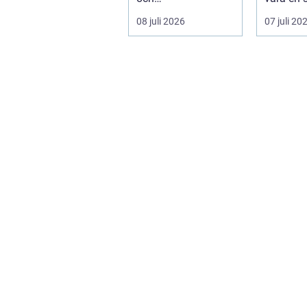
trädgårdsentusiaste
på mång
08 juli 2026
07 juli 20
r. Det är ett m...
m...