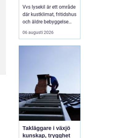
Vvs lysekil är ett område
där kustklimat, fritidshus
och äldre bebyggelse
ställer extra höga krav
06 augusti 2026
på rörarbeten,
värmesystem och
vatteninstallationer.
Många fastighetsägare
upplever en blandning
av återkommande
säsongsproblem, akuta
läckage och behov...
Takläggare i växjö
kunskap, trygghet