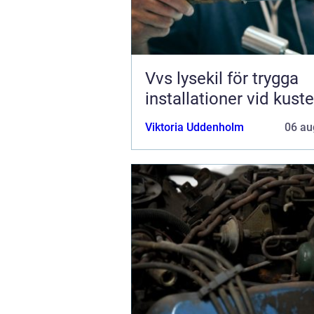
Vvs lysekil för trygga
installationer vid kust
Viktoria Uddenholm
06 au