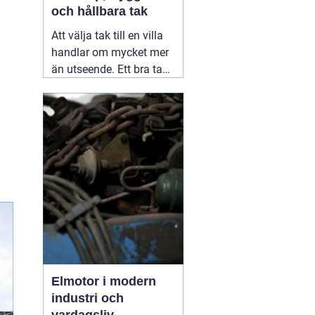
och hållbara tak
Att välja tak till en villa
handlar om mycket mer
än utseende. Ett bra tak
skyddar huset mot regn,
snö, blåst och fukt, och
påverkar både
inomhusklimat och
ekonomi. I en stad med
skiftande väder som
Växjö blir valet av
material, utförande
05
augusti 2026
Elmotor i modern
industri och