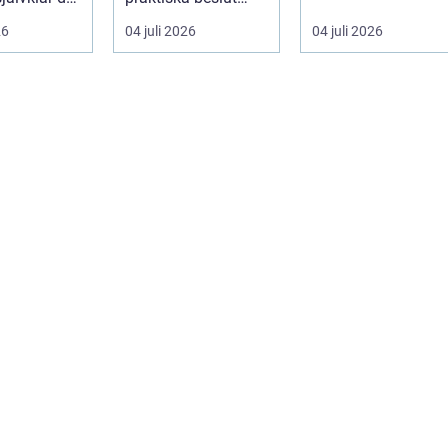
a event,
mitt i sorgen. Frågor
gar och fastighets..
26
04 juli 2026
04 juli 2026
om ceremoni, ju...