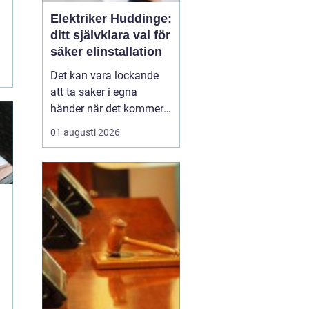
Elektriker Huddinge:
ditt självklara val för
säker elinstallation
Det kan vara lockande
att ta saker i egna
händer när det kommer
till hemförbättringar,
01 augusti 2026
men när det handlar om
elinstallationer är det
alltid bäst att vända sig
till ett proffs. I Huddinge
finns det många ...
n