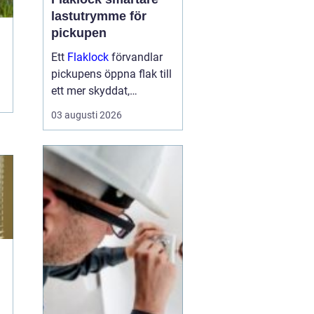
lastutrymme för
pickupen
Ett
Flaklock
förvandlar
pickupens öppna flak till
ett mer skyddat,
praktiskt och ibland
03 augusti 2026
också mer bränslesnålt
lastutrymme. För många
är skillnaden tydlig
redan efter första
veckan: mindre stök,
torrar...