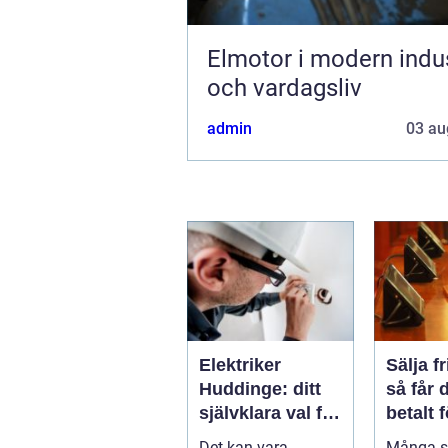
Elmotor i modern indus
och vardagsliv
admin
03 au
Elektriker
Sälja f
Huddinge: ditt
så får 
självklara val för
betalt 
säker
samlin
Det kan vara
Många s