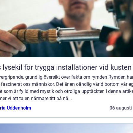
 lysekil för trygga installationer vid kusten
vergripande, grundlig översikt över fakta om rymden Rymden ha
d fascinerat oss människor. Det är en oändlig värld bortom vår e
t som är fylld med mystik och otroliga upptäckter. I denna artik
r vi att ta en närmare titt på nå...
oria Uddenholm
06 augusti