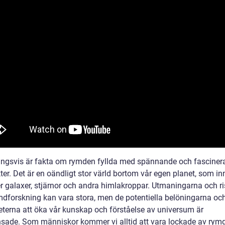
ingsvis är fakta om rymden fyllda med spännande och fasciner
er. Det är en oändligt stor värld bortom vår egen planet, som in
er galaxer, stjärnor och andra himlakroppar. Utmaningarna och r
dforskning kan vara stora, men de potentiella belöningarna oc
eterna att öka vår kunskap och förståelse av universum är
sade. Som människor kommer vi alltid att vara lockade av rym