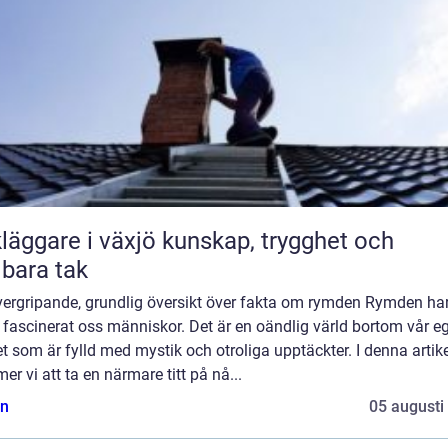
are i växjö kunskap, trygghet och
lbara tak
vergripande, grundlig översikt över fakta om rymden Rymden ha
d fascinerat oss människor. Det är en oändlig värld bortom vår e
t som är fylld med mystik och otroliga upptäckter. I denna artik
r vi att ta en närmare titt på nå...
n
05 augusti