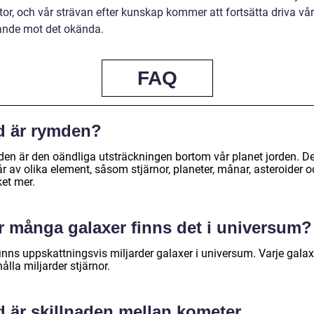
or, och vår strävan efter kunskap kommer att fortsätta driva vår
ande mot det okända.
FAQ
d är rymden?
en är den oändliga utsträckningen bortom vår planet jorden. D
r av olika element, såsom stjärnor, planeter, månar, asteroider 
et mer.
r många galaxer finns det i universum?
finns uppskattningsvis miljarder galaxer i universum. Varje gala
ålla miljarder stjärnor.
 är skillnaden mellan kometer,