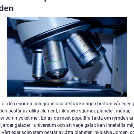
den
är den enorma och gränslösa utsträckningen bortom vår egen p
Den består av olika element, inklusive stjärnor, planeter, månar,
der och mycket mer. En av de mest populära fakta om rymden är 
ljarder galaxer i universum och att varje galax kan innehålla mil
. Vårt eget solsystem består av åtta planeter, inklusive Jorden, o