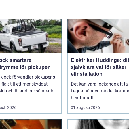
smartare
Elektriker Huddinge: dit
utrymme för pickupen
självklara val för säker
elinstallation
aklock förvandlar pickupens
flak till ett mer skyddat,
Det kan vara lockande att ta
skt och ibland också mer br...
i egna händer när det kommer
hemförbättr...
usti 2026
01 augusti 2026