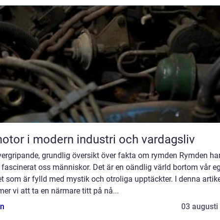
otor i modern industri och vardagsliv
vergripande, grundlig översikt över fakta om rymden Rymden ha
d fascinerat oss människor. Det är en oändlig värld bortom vår e
t som är fylld med mystik och otroliga upptäckter. I denna artik
r vi att ta en närmare titt på nå...
n
03 augusti