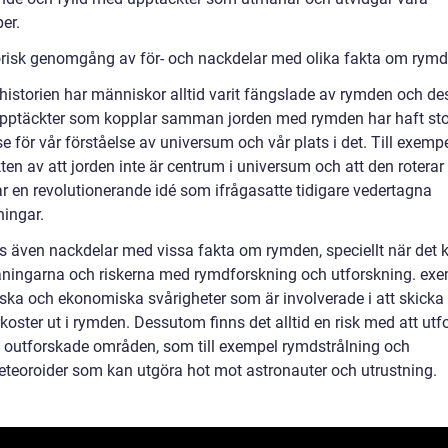
er.
orisk genomgång av för- och nackdelar med olika fakta om rym
istorien har människor alltid varit fängslade av rymden och de
Upptäckter som kopplar samman jorden med rymden har haft sto
e för vår förståelse av universum och vår plats i det. Till exemp
en av att jorden inte är centrum i universum och att den roterar
ar en revolutionerande idé som ifrågasatte tidigare vedertagna
ningar.
ns även nackdelar med vissa fakta om rymden, speciellt när det
maningarna och riskerna med rymdforskning och utforskning. exe
iska och ekonomiska svårigheter som är involverade i att skicka
oster ut i rymden. Dessutom finns det alltid en risk med att utf
 outforskade områden, som till exempel rymdstrålning och
teoroider som kan utgöra hot mot astronauter och utrustning.