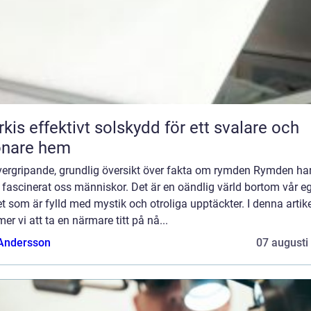
skydd för ett svalare och
önare hem
vergripande, grundlig översikt över fakta om rymden Rymden ha
d fascinerat oss människor. Det är en oändlig värld bortom vår e
t som är fylld med mystik och otroliga upptäckter. I denna artik
r vi att ta en närmare titt på nå...
 Andersson
07 augusti