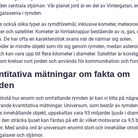
en centrala stjärnan. Vår planet jord är en del av Vintergatan, e
alaxerna i rymden.
s också olika typer av rymdföremål, inklusive kometer, meteoroid
der och satelliter. Kometer är himlakroppar bestående av is, gas
. De har ofta en karakteristisk svans när de närmar sig solen.
ider är mindre objekt som rör sig genom rymden, medan asteroi
ch kan vara upp till flera kilometer i diameter. Satelliter är konst
som kretsar runt jorden och används för kommunikation och for
ntitativa mätningar om fakta om
den
 förstå hur enorm och omfattande rymden är kan vi titta på någr
ande kvantitativa mätningar. Universum, som består av rymden
s innehållande objekt, uppskattas vara 93 miljarder ljusår i diam
r den sträcka ljuset kan färdas på ett år, vilket motsvarar ca 9,5 b
r. Med andra ord är universum enormt stort och innehåller otroli
alaxer och stjärnor.