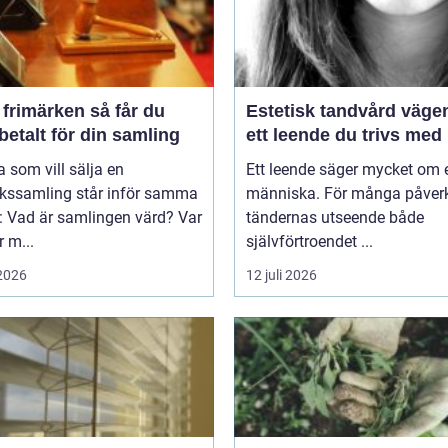
imärken så får du
Estetisk tandvård vägen till
betalt för din samling
ett leende du trivs med
som vill sälja en
Ett leende säger mycket om 
rkssamling står inför samma
människa. För många påver
: Vad är samlingen värd? Var
tändernas utseende både
 m...
självförtroendet ...
 2026
12 juli 2026