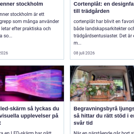
ienner stockholm
Cortenplåt: en designfa
till trädgården
nner stockholm är ett
grepp som många använder
cortenplåt har blivit en favor
 letar efter praktiska och
både landskapsarkitekter oc
 so...
trädgårdsentusiaster. Det är 
m...
 2026
08 juli 2026
-skärm så lyckas du
Begravningsbyrå ljung
visuella upplevelser på
så hittar du rätt stöd i 
t
svår tid
ra en LED-skärm har gått
När en närstående går bort s