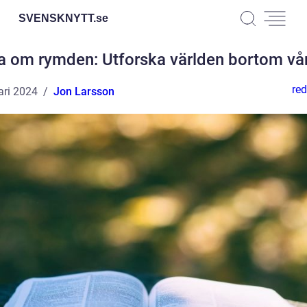
SVENSKNYTT.
se
a om rymden: Utforska världen bortom vår
red
ari 2024
Jon Larsson