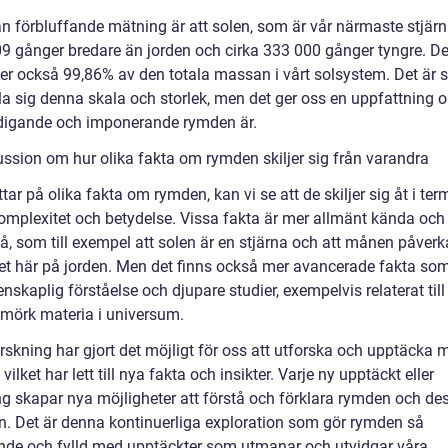
n förbluffande mätning är att solen, som är vår närmaste stjärn
09 gånger bredare än jorden och cirka 333 000 gånger tyngre. D
ler också 99,86% av den totala massan i vårt solsystem. Det är s
lla sig denna skala och storlek, men det ger oss en uppfattning 
digande och imponerande rymden är.
ussion om hur olika fakta om rymden skiljer sig från varandra
ttar på olika fakta om rymden, kan vi se att de skiljer sig åt i ter
komplexitet och betydelse. Vissa fakta är mer allmänt kända och 
tå, som till exempel att solen är en stjärna och att månen påverk
net här på jorden. Men det finns också mer avancerade fakta som
nskaplig förståelse och djupare studier, exempelvis relaterat till
 mörk materia i universum.
skning har gjort det möjligt för oss att utforska och upptäcka 
vilket har lett till nya fakta och insikter. Varje ny upptäckt eller
ng skapar nya möjligheter att förstå och förklara rymden och de
. Det är denna kontinuerliga exploration som gör rymden så
de och fylld med upptäckter som utmanar och utvidgar våra