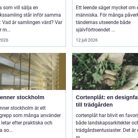
som vill sälja en
Ett leende säger mycket om 
rkssamling står inför samma
människa. För många påver
: Vad är samlingen värd? Var
tändernas utseende både
 m...
självförtroendet ...
 2026
12 juli 2026
ienner stockholm
Cortenplåt: en designfa
till trädgården
nner stockholm är ett
grepp som många använder
cortenplåt har blivit en favor
 letar efter praktiska och
både landskapsarkitekter oc
 so...
trädgårdsentusiaster. Det är 
m...