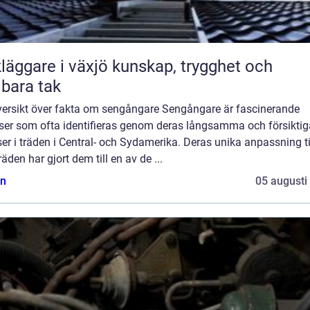
are i växjö kunskap, trygghet och
lbara tak
versikt över fakta om sengångare Sengångare är fascinerande
lser som ofta identifieras genom deras långsamma och försiktig
ser i träden i Central- och Sydamerika. Deras unika anpassning til
 träden har gjort dem till en av de ...
n
05 augusti