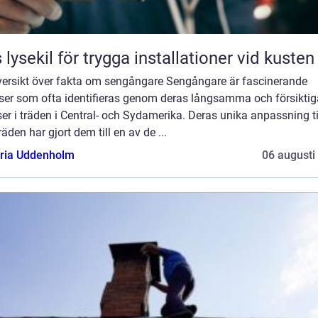
 lysekil för trygga installationer vid kusten
versikt över fakta om sengångare Sengångare är fascinerande
lser som ofta identifieras genom deras långsamma och försiktig
ser i träden i Central- och Sydamerika. Deras unika anpassning til
 träden har gjort dem till en av de ...
oria Uddenholm
06 augusti