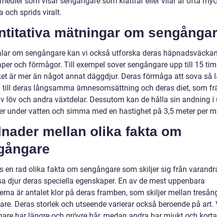
medier som visar sengångare som klättrar eller vilar är ofta myc
 och sprids viralt.
ntitativa mätningar om sengånga
talar om sengångare kan vi också utforska deras häpnadsväcka
per och förmågor. Till exempel sover sengångare upp till 15 ti
lket är mer än något annat däggdjur. Deras förmåga att sova så 
 till deras långsamma ämnesomsättning och deras diet, som f
v löv och andra växtdelar. Dessutom kan de hålla sin andning i u
er under vatten och simma med en hastighet på 3,5 meter per m
lnader mellan olika fakta om
gångare
ns en rad olika fakta om sengångare som skiljer sig från varandr
sa djur deras speciella egenskaper. En av de mest uppenbara
erna är antalet klor på deras framben, som skiljer mellan tresån
are. Deras storlek och utseende varierar också beroende på art.
are har längre och grövre hår, medan andra har mjukt och kortar