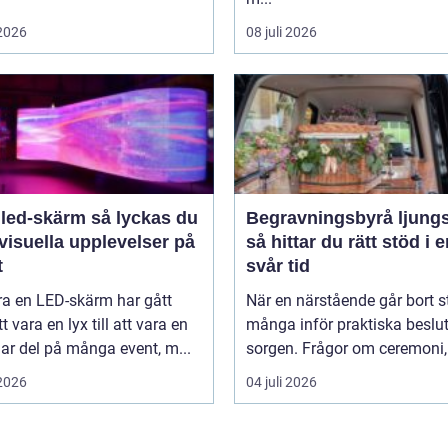
 2026
08 juli 2026
-skärm så lyckas du
Begravningsbyrå ljung
visuella upplevelser på
så hittar du rätt stöd i 
t
svår tid
ra en LED-skärm har gått
När en närstående går bort s
t vara en lyx till att vara en
många inför praktiska beslut 
lar del på många event, m...
sorgen. Frågor om ceremoni, 
 2026
04 juli 2026