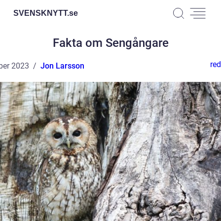
SVENSKNYTT.
se
Fakta om Sengångare
red
ber 2023
Jon Larsson