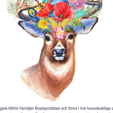
are tillhör familjen Bradypodidae och finns i två huvudsakliga a