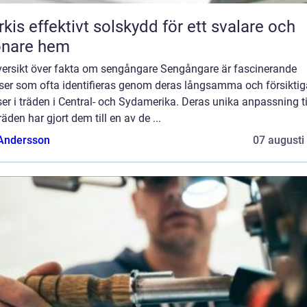
skydd för ett svalare och
önare hem
versikt över fakta om sengångare Sengångare är fascinerande
lser som ofta identifieras genom deras långsamma och försiktig
ser i träden i Central- och Sydamerika. Deras unika anpassning til
 träden har gjort dem till en av de ...
 Andersson
07 augusti