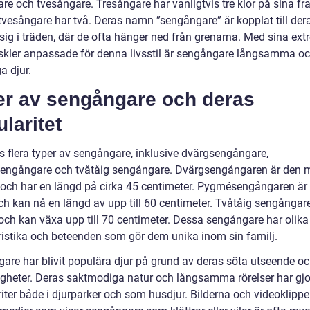
are och tvesångare. Tresångare har vanligtvis tre klor på sina f
vesångare har två. Deras namn ”sengångare” är kopplat till dera
 sig i träden, där de ofta hänger ned från grenarna. Med sina ext
kler anpassade för denna livsstil är sengångare långsamma o
ga djur.
er av sengångare och deras
laritet
ns flera typer av sengångare, inklusive dvärgsengångare,
ngångare och tvåtåig sengångare. Dvärgsengångaren är den 
och har en längd på cirka 45 centimeter. Pygmésengångaren är
och kan nå en längd av upp till 60 centimeter. Tvåtåig sengångar
 och kan växa upp till 70 centimeter. Dessa sengångare har olika
ristika och beteenden som gör dem unika inom sin familj.
are har blivit populära djur på grund av deras söta utseende o
igheter. Deras saktmodiga natur och långsamma rörelser har gj
oriter både i djurparker och som husdjur. Bilderna och videoklipp