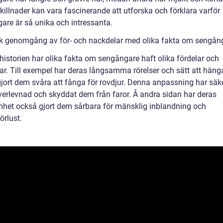
killnader kan vara fascinerande att utforska och förklara varför
are är så unika och intressanta.
sk genomgång av för- och nackdelar med olika fakta om sengån
istorien har olika fakta om sengångare haft olika fördelar och
ar. Till exempel har deras långsamma rörelser och sätt att hänga
gjort dem svåra att fånga för rovdjur. Denna anpassning har säke
verlevnad och skyddat dem från faror. Å andra sidan har deras
het också gjort dem sårbara för mänsklig inblandning och
örlust.