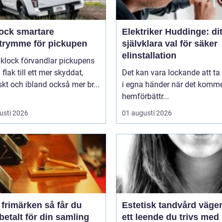
smartare
Elektriker Huddinge: dit
utrymme för pickupen
självklara val för säker
elinstallation
aklock förvandlar pickupens
flak till ett mer skyddat,
Det kan vara lockande att ta
skt och ibland också mer br...
i egna händer när det kommer
hemförbättr...
usti 2026
01 augusti 2026
imärken så får du
Estetisk tandvård vägen till
betalt för din samling
ett leende du trivs med