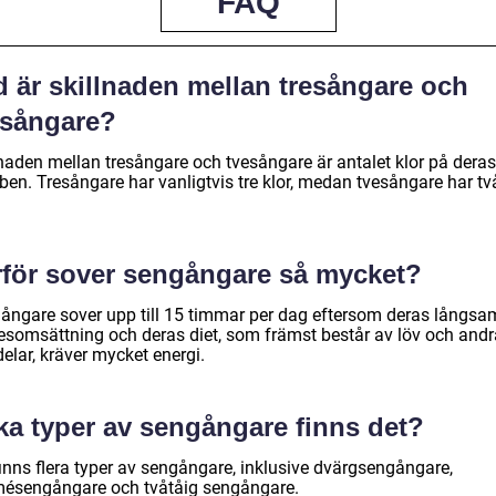
FAQ
d är skillnaden mellan tresångare och
esångare?
lnaden mellan tresångare och tvesångare är antalet klor på deras
ben. Tresångare har vanligtvis tre klor, medan tvesångare har tv
rför sover sengångare så mycket?
ångare sover upp till 15 timmar per dag eftersom deras långs
somsättning och deras diet, som främst består av löv och andr
elar, kräver mycket energi.
ka typer av sengångare finns det?
finns flera typer av sengångare, inklusive dvärgsengångare,
ésengångare och tvåtåig sengångare.