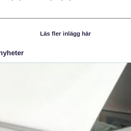
Läs fler inlägg här
 nyheter