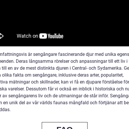
attningsvis är sengångare fascinerande djur med unika egen
eenden. Deras långsamma rörelser och anpassningar till ett liv i
till en av de mest distinkta djuren i Central- och Sydamerika. G
 olika fakta om sengångare, inklusive deras arter, popularitet,
tiva mätningar och skillnader, kan vi få en djupare förståelse fö
ska varelser. Dessutom får vi också en inblick i historiska och n
r av sengångarens liv och de utmaningar de står inför. Sengång
en en unik del av vår världs faunas mångfald och förtjänar att b
ddas.