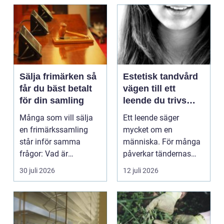
Sälja frimärken så
Estetisk tandvård
får du bäst betalt
vägen till ett
för din samling
leende du trivs
med
Många som vill sälja
Ett leende säger
en frimärkssamling
mycket om en
står inför samma
människa. För många
frågor: Vad är
påverkar tändernas
samlingen värd? Var
utseende både
30 juli 2026
12 juli 2026
vänder m...
självförtroendet ...