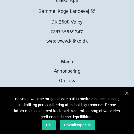
web:
www.klikko.dk
Menu
Annonsering
Om oss
Cookies
På vores website bruges cookies til at huske dine indstillinger,
Kontakta oss
statistik og personalisering af indhold og annoncer. Denne
Sitemap
information deles med tredjepart. Ved fortsat brug af websiden
godkender du cookiepolitikken.
Ok
Privatlivspolitik