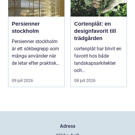
Persienner
Cortenplåt: en
stockholm
designfavorit till
trädgården
Persienner stockholm
är ett sökbegrepp som
cortenplåt har blivit en
många använder när
favorit hos både
de letar efter praktiska
landskapsarkitekter
och snygga so...
och
trädgårdsentusiaster.
09 juli 2026
08 juli 2026
Det är ett m...
Adress