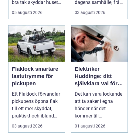
bra tak skyddar huset
dagens samhälle, från
mot regn, s...
små hushållsapparater
05 augusti 2026
03 augusti 2026
till stor...
Flaklock smartare
Elektriker
lastutrymme för
Huddinge: ditt
pickupen
självklara val för
säker elinstallation
Ett Flaklock förvandlar
Det kan vara lockande
pickupens öppna flak
att ta saker i egna
till ett mer skyddat,
händer när det
praktiskt och ibland
kommer till
också mer br...
hemförbättr...
03 augusti 2026
01 augusti 2026