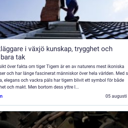
are i växjö kunskap, trygghet och
lbara tak
ikt över fakta om tiger Tigern är en av naturens mest ikoniska
ser och har länge fascinerat människor över hela världen. Med s
a, elegans och vackra päls har tigern blivit ett symbol för både
et och makt. Men bortom dess yttre l...
n
05 augusti