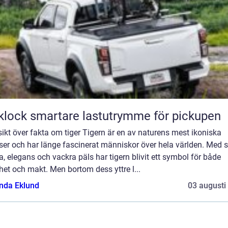
Flaklock smartare lastutrymme för pickupen
ikt över fakta om tiger Tigern är en av naturens mest ikoniska
ser och har länge fascinerat människor över hela världen. Med s
a, elegans och vackra päls har tigern blivit ett symbol för både
et och makt. Men bortom dess yttre l...
da Eklund
03 augusti