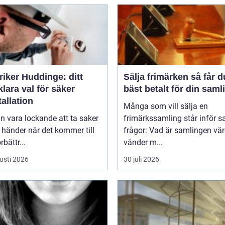
riker Huddinge: ditt
Sälja frimärken så får du
klara val för säker
bäst betalt för din saml
tallation
Många som vill sälja en
n vara lockande att ta saker
frimärkssamling står inför
 händer när det kommer till
frågor: Vad är samlingen vä
bättr...
vänder m...
usti 2026
30 juli 2026