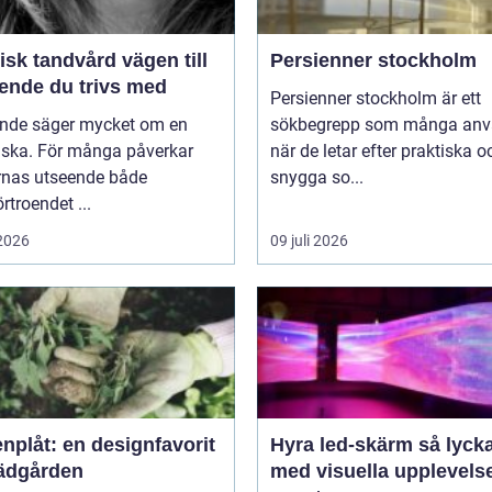
k tandvård vägen till
Persienner stockholm
eende du trivs med
Persienner stockholm är ett
eende säger mycket om en
sökbegrepp som många anv
ska. För många påverkar
när de letar efter praktiska o
rnas utseende både
snygga so...
örtroendet ...
 2026
09 juli 2026
nplåt: en designfavorit
Hyra led-skärm så lyckas du
trädgården
med visuella upplevels