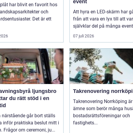
event
plåt har blivit en favorit hos
landskapsarkitekter och
Att hyra en LED-skärm har gå
rdsentusiaster. Det är ett
från att vara en lyx till att va
självklar del på många event,
 2026
07 juli 2026
avningsbyrå ljungsbro
Takrenovering norrköp
ttar du rätt stöd i en
Takrenovering Norrköping är 
tid
ämne som berör många husä
 närstående går bort ställs
bostadsrättsföreningar och
inför praktiska beslut mitt i
fastighets...
. Frågor om ceremoni, ju...