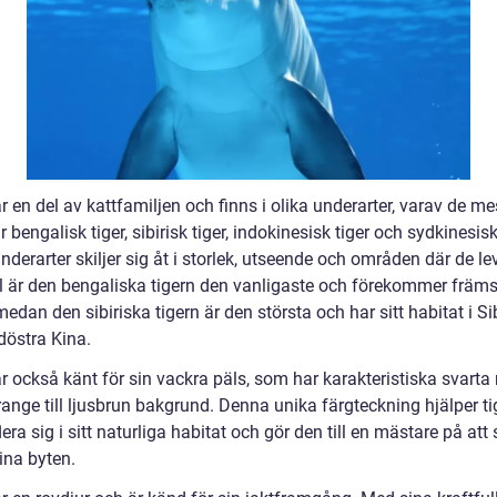
r en del av kattfamiljen och finns i olika underarter, varav de me
 bengalisk tiger, sibirisk tiger, indokinesisk tiger och sydkinesisk 
derarter skiljer sig åt i storlek, utseende och områden där de leve
 är den bengaliska tigern den vanligaste och förekommer främst
medan den sibiriska tigern är den största och har sitt habitat i Si
döstra Kina.
r också känt för sin vackra päls, som har karakteristiska svarta
ange till ljusbrun bakgrund. Denna unika färgteckning hjälper ti
ra sig i sitt naturliga habitat och gör den till en mästare på at
ina byten.