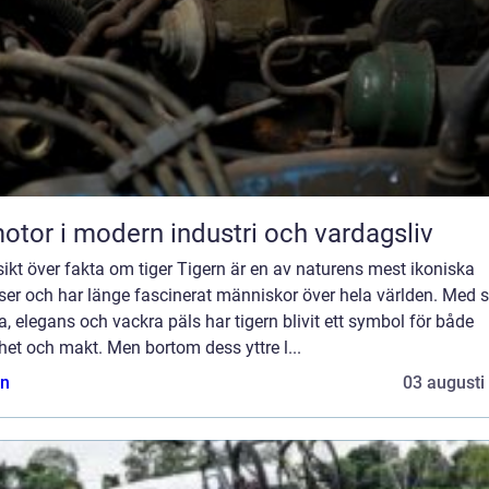
otor i modern industri och vardagsliv
ikt över fakta om tiger Tigern är en av naturens mest ikoniska
ser och har länge fascinerat människor över hela världen. Med s
a, elegans och vackra päls har tigern blivit ett symbol för både
et och makt. Men bortom dess yttre l...
n
03 augusti