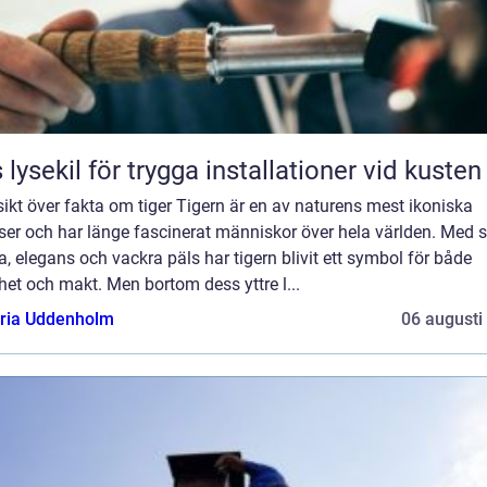
 lysekil för trygga installationer vid kusten
ikt över fakta om tiger Tigern är en av naturens mest ikoniska
ser och har länge fascinerat människor över hela världen. Med s
a, elegans och vackra päls har tigern blivit ett symbol för både
et och makt. Men bortom dess yttre l...
oria Uddenholm
06 augusti