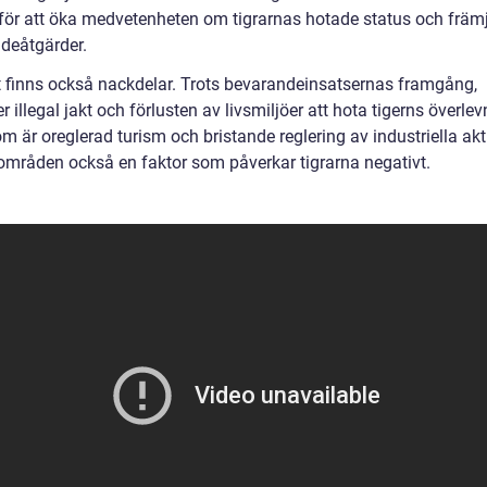
 för att öka medvetenheten om tigrarnas hotade status och främ
deåtgärder.
 finns också nackdelar. Trots bevarandeinsatsernas framgång,
er illegal jakt och förlusten av livsmiljöer att hota tigerns överle
 är oreglerad turism och bristande reglering av industriella aktiv
 områden också en faktor som påverkar tigrarna negativt.