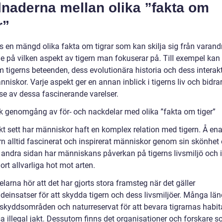
lnaderna mellan olika ”fakta om
r”
ns en mängd olika fakta om tigrar som kan skilja sig från varand
e på vilken aspekt av tigern man fokuserar på. Till exempel ka
m tigerns beteenden, dess evolutionära historia och dess interak
iskor. Varje aspekt ger en annan inblick i tigerns liv och bidrar 
lse av dessa fascinerande varelser.
sk genomgång av för- och nackdelar med olika ”fakta om tiger”
skt sett har människor haft en komplex relation med tigern. Å en
ern alltid fascinerat och inspirerat människor genom sin skönhet
 andra sidan har människans påverkan på tigerns livsmiljö och i
jort allvarliga hot mot arten.
delarna hör att det har gjorts stora framsteg när det gäller
deinsatser för att skydda tigern och dess livsmiljöer. Många län
t skyddsområden och naturreservat för att bevara tigrarnas habit
a illegal jakt. Dessutom finns det organisationer och forskare 