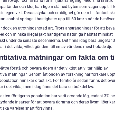
r en rovdjur och är känd för sin jaktframgång. Med sina kraftful
pa tänder och klor, kan tigern slå ned byten som väger upp till 
in egen vikt. Deras styrka och smidighet gör dem till fantastisk
kan snabbt springa i hastigheter upp till 60 km/h när de behöver
r dock en utrotningshotad art. Trots ansträngningar för att beva
öer och minska illegal jakt har tigerns naturliga habitat minskat
skt under de senaste decennierna. Det finns idag bara ungefär 
var i det vilda, vilket gör dem till en av världens mest hotade djur.
titativa mätningar om fakta om t
bättre förstå och bevara tigern är det viktigt att vi tar hjälp av
ativa mätningar. Genom årtionden av forskning har forskare uppt
 population minskar drastiskt. För femtio år sedan fanns det öve
ar i det vilda, men i dag finns det bara en bråkdel kvar.
takten för tigerns population har varit oroande låg, endast 3% per
tydande insatser för att bevara tigrarna och deras livsmiljöer k
iska varelser snart försvinna.