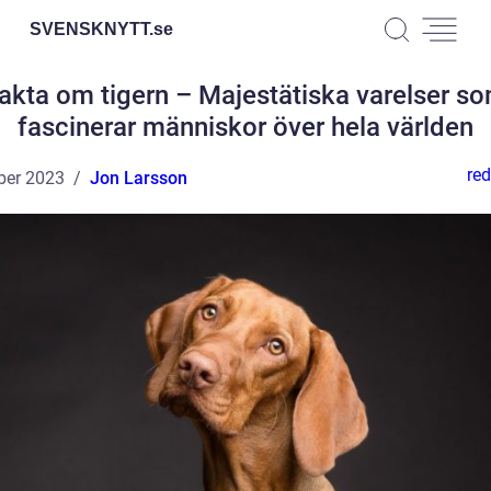
SVENSKNYTT.
se
akta om tigern – Majestätiska varelser s
fascinerar människor över hela världen
red
ber 2023
Jon Larsson