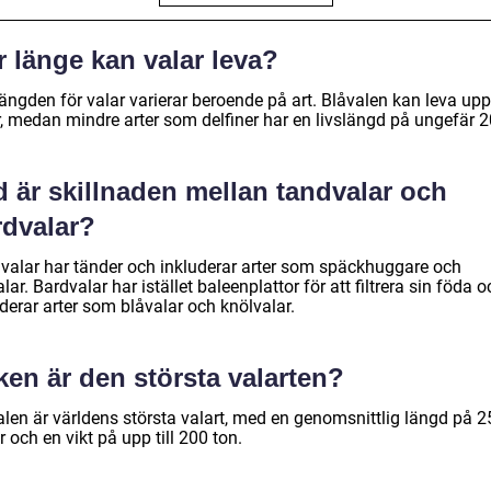
 länge kan valar leva?
ängden för valar varierar beroende på art. Blåvalen kan leva upp 
, medan mindre arter som delfiner har en livslängd på ungefär 20
 är skillnaden mellan tandvalar och
rdvalar?
valar har tänder och inkluderar arter som späckhuggare och
lar. Bardvalar har istället baleenplattor för att filtrera sin föda o
derar arter som blåvalar och knölvalar.
ken är den största valarten?
alen är världens största valart, med en genomsnittlig längd på 2
 och en vikt på upp till 200 ton.