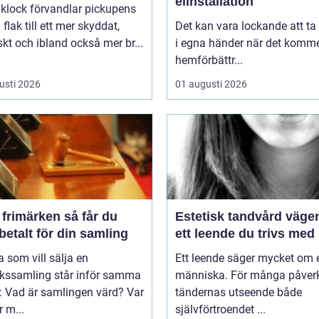
elinstallation
aklock förvandlar pickupens
flak till ett mer skyddat,
Det kan vara lockande att ta
skt och ibland också mer br...
i egna händer när det kommer
hemförbättr...
usti 2026
01 augusti 2026
imärken så får du
Estetisk tandvård vägen till
betalt för din samling
ett leende du trivs med
som vill sälja en
Ett leende säger mycket om 
rkssamling står inför samma
människa. För många påver
: Vad är samlingen värd? Var
tändernas utseende både
 m...
självförtroendet ...