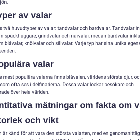
jön.
yper av valar
s två huvudtyper av valar: tandvalar och bardvalar. Tandvalar in
om späckhuggare, grindvalar och narvalar, medan bardvalar inkl
m blåvalar, knölvalar och sillvalar. Varje typ har sina unika ege
eenden.
opulära valar
 mest populära valarna finns blåvalen, världens största djur, oc
 som ofta ses i delfinarierna. Dessa valar lockar besökare och
rade över hela världen.
titativa mätningar om fakta om v
torlek och vikt
n är känd för att vara den största valarten, med en genomsnittli