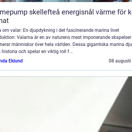
ump skellefteå energisnål värme för kallt
mat
 om valar: En djupdykning i det fascinerande marina livet
oduktion: Valarna är en av naturens mest imponerande skapelser
nerar människor över hela världen. Dessa gigantiska marina dju
k historia och spelar en viktig roll f...
da Eklund
08 augusti