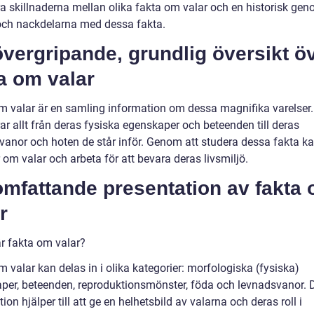
ra skillnaderna mellan olika fakta om valar och en historisk g
 och nackdelarna med dessa fakta.
vergripande, grundlig översikt ö
a om valar
m valar är en samling information om dessa magnifika varelser.
ar allt från deras fysiska egenskaper och beteenden till deras
vanor och hoten de står inför. Genom att studera dessa fakta kan
om valar och arbeta för att bevara deras livsmiljö.
omfattande presentation av fakta
r
är fakta om valar?
 valar kan delas in i olika kategorier: morfologiska (fysiska)
per, beteenden, reproduktionsmönster, föda och levnadsvanor.
ion hjälper till att ge en helhetsbild av valarna och deras roll i