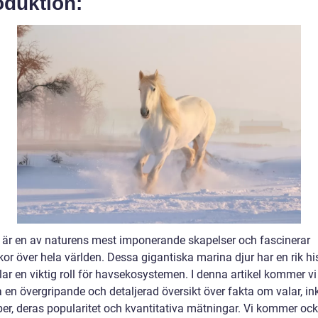
oduktion:
 är en av naturens mest imponerande skapelser och fascinerar
or över hela världen. Dessa gigantiska marina djur har en rik hi
ar en viktig roll för havsekosystemen. I denna artikel kommer vi
 en övergripande och detaljerad översikt över fakta om valar, in
per, deras popularitet och kvantitativa mätningar. Vi kommer ock