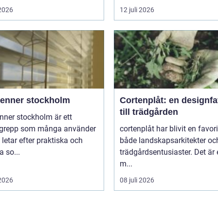
 2026
12 juli 2026
ienner stockholm
Cortenplåt: en designfa
till trädgården
nner stockholm är ett
grepp som många använder
cortenplåt har blivit en favor
 letar efter praktiska och
både landskapsarkitekter oc
 so...
trädgårdsentusiaster. Det är 
m...
 2026
08 juli 2026