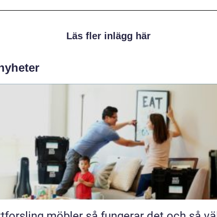
Läs fler inlägg här
 nyheter
ling möbler så fungerar det och så väljer