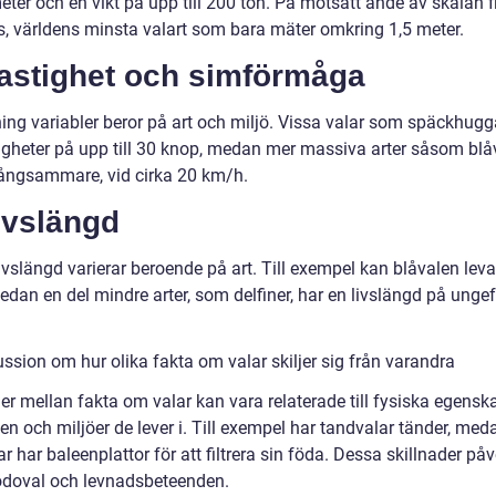
ter och en vikt på upp till 200 ton. På motsatt ände av skalan f
s, världens minsta valart som bara mäter omkring 1,5 meter.
Hastighet och simförmåga
ing variabler beror på art och miljö. Vissa valar som späckhugg
igheter på upp till 30 knop, medan mer massiva arter såsom blå
 långsammare, vid cirka 20 km/h.
ivslängd
ivslängd varierar beroende på art. Till exempel kan blåvalen leva 
edan en del mindre arter, som delfiner, har en livslängd på unge
ssion om hur olika fakta om valar skiljer sig från varandra
er mellan fakta om valar kan vara relaterade till fysiska egenska
n och miljöer de lever i. Till exempel har tandvalar tänder, med
r har baleenplattor för att filtrera sin föda. Dessa skillnader på
ödoval och levnadsbeteenden.