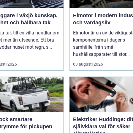
are i växjö kunskap,
Elmotor i modern indus
het och hållbara tak
och vardagsliv
lja tak till en villa handlar om
Elmotor är en av de viktigast
 mer än utseende. Ett bra
komponenterna i dagens
yddar huset mot regn, s...
samhälle, från små
hushållsapparater till stor...
usti 2026
03 augusti 2026
smartare
Elektriker Huddinge: dit
utrymme för pickupen
självklara val för säker