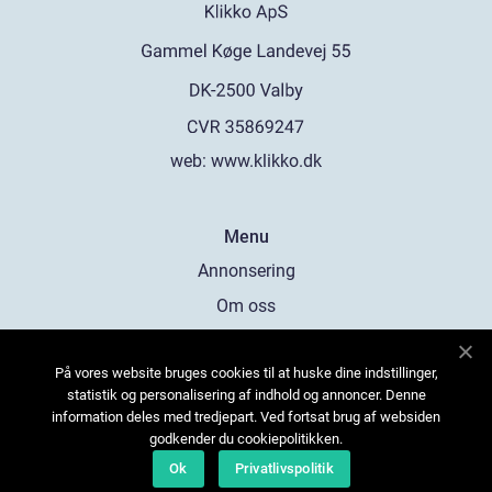
web:
www.klikko.dk
Menu
Annonsering
Om oss
Cookies
På vores website bruges cookies til at huske dine indstillinger,
Kontakta oss
statistik og personalisering af indhold og annoncer. Denne
Sitemap
information deles med tredjepart. Ved fortsat brug af websiden
godkender du cookiepolitikken.
Ok
Privatlivspolitik