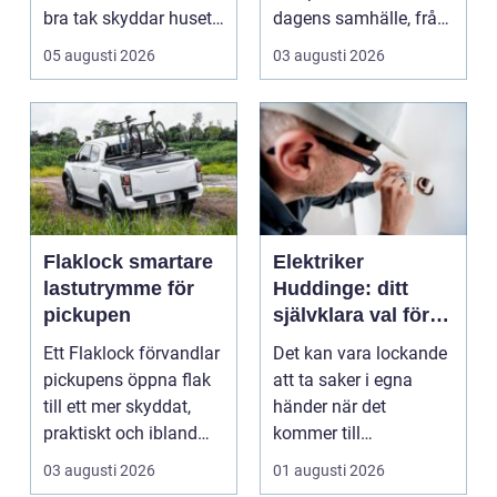
bra tak skyddar huset
dagens samhälle, från
mot regn, s...
små hushållsapparater
05 augusti 2026
03 augusti 2026
till stor...
Flaklock smartare
Elektriker
lastutrymme för
Huddinge: ditt
pickupen
självklara val för
säker elinstallation
Ett Flaklock förvandlar
Det kan vara lockande
pickupens öppna flak
att ta saker i egna
till ett mer skyddat,
händer när det
praktiskt och ibland
kommer till
också mer br...
hemförbättr...
03 augusti 2026
01 augusti 2026