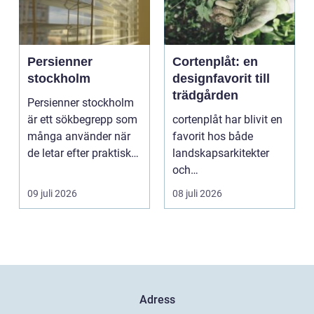
Persienner
Cortenplåt: en
stockholm
designfavorit till
trädgården
Persienner stockholm
är ett sökbegrepp som
cortenplåt har blivit en
många använder när
favorit hos både
de letar efter praktiska
landskapsarkitekter
och snygga so...
och
trädgårdsentusiaster.
09 juli 2026
08 juli 2026
Det är ett m...
Adress