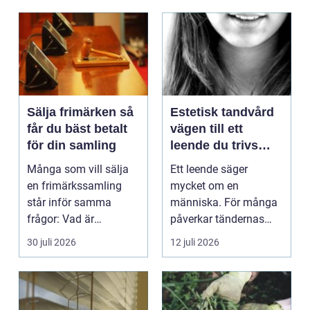
Sälja frimärken så
Estetisk tandvård
får du bäst betalt
vägen till ett
för din samling
leende du trivs
med
Många som vill sälja
Ett leende säger
en frimärkssamling
mycket om en
står inför samma
människa. För många
frågor: Vad är
påverkar tändernas
samlingen värd? Var
utseende både
30 juli 2026
12 juli 2026
vänder m...
självförtroendet ...