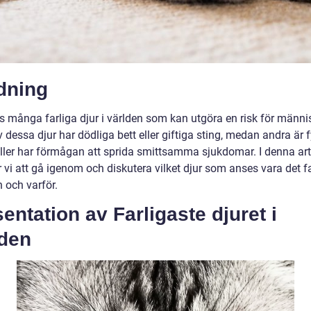
dning
ns många farliga djur i världen som kan utgöra en risk för männi
 dessa djur har dödliga bett eller giftiga sting, medan andra är f
eller har förmågan att sprida smittsamma sjukdomar. I denna art
vi att gå igenom och diskutera vilket djur som anses vara det fa
n och varför.
entation av Farligaste djuret i
lden