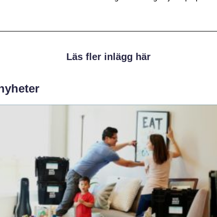
Läs fler inlägg här
 nyheter