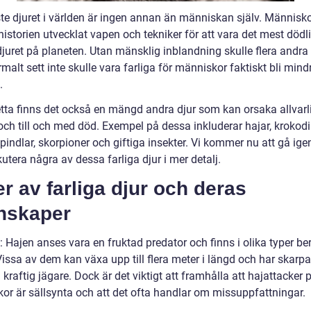
ste djuret i världen är ingen annan än människan själv. Människo
istorien utvecklat vapen och tekniker för att vara det mest dödl
djuret på planeten. Utan mänsklig inblandning skulle flera andra 
alt sett inte skulle vara farliga för människor faktiskt bli mind
.
etta finns det också en mängd andra djur som kan orsaka allvarl
ch till och med död. Exempel på dessa inkluderar hajar, krokodil
pindlar, skorpioner och giftiga insekter. Vi kommer nu att gå ig
utera några av dessa farliga djur i mer detalj.
r av farliga djur och deras
nskaper
: Hajen anses vara en fruktad predator och finns i olika typer b
Vissa av dem kan växa upp till flera meter i längd och har skarp
kraftig jägare. Dock är det viktigt att framhålla att hajattacker 
or är sällsynta och att det ofta handlar om missuppfattningar.