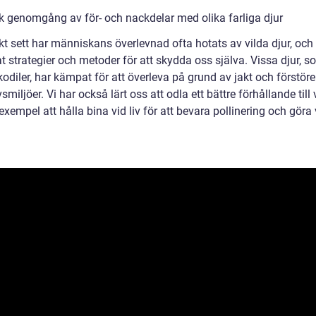
sk genomgång av för- och nackdelar med olika farliga djur
kt sett har människans överlevnad ofta hotats av vilda djur, och 
t strategier och metoder för att skydda oss själva. Vissa djur, s
odiler, har kämpat för att överleva på grund av jakt och förstöre
vsmiljöer. Vi har också lärt oss att odla ett bättre förhållande till
ll exempel att hålla bina vid liv för att bevara pollinering och göra 
.