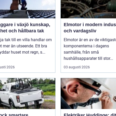
are i växjö kunskap,
Elmotor i modern indus
het och hållbara tak
och vardagsliv
lja tak till en villa handlar om
Elmotor är en av de viktigast
 mer än utseende. Ett bra
komponenterna i dagens
yddar huset mot regn, s...
samhälle, från små
hushållsapparater till stor...
usti 2026
03 augusti 2026
smartare
Elektriker Huddinge: dit