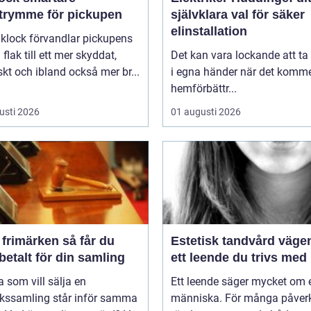
utrymme för pickupen
självklara val för säker
elinstallation
aklock förvandlar pickupens
flak till ett mer skyddat,
Det kan vara lockande att ta
skt och ibland också mer br...
i egna händer när det kommer
hemförbättr...
usti 2026
01 augusti 2026
imärken så får du
Estetisk tandvård vägen till
betalt för din samling
ett leende du trivs med
som vill sälja en
Ett leende säger mycket om 
rkssamling står inför samma
människa. För många påver