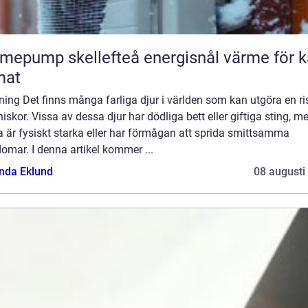
ump skellefteå energisnål värme för kallt
mat
ning Det finns många farliga djur i världen som kan utgöra en ri
skor. Vissa av dessa djur har dödliga bett eller giftiga sting, 
 är fysiskt starka eller har förmågan att sprida smittsamma
omar. I denna artikel kommer ...
da Eklund
08 augusti