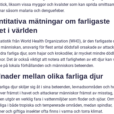
 stick, liksom vissa myggor och kvalster som kan sprida smitts
ar såsom malaria och denguefeber.
titativa mätningar om farligaste
et i världen
tatistik från World Health Organization (WHO), är den farligaste d
, människan, ansvarig för flest antal dödsfall orsakade av attac
dra farliga djur, som hajar och krokodiler, är mycket mindre dödl
r. Det är också viktigt att notera att farligheten av ett djur kan 
e på lokala förhållanden och människors beteenden.
lnader mellan olika farliga djur
rliga djur skiljer sig åt i sina beteenden, levnadsområden och h
ever främst i havet och attackerar människor främst av misstag
en utgör en verklig fara i vattenmiljöer som floder och sjöar. Or
rliga i både tropiska och tempererade områden, medan spindlar,
er och giftiga insekter ofta finns i varma och torra klimat.