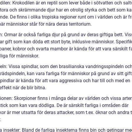
ilen: Krokodilen är en reptil som lever både i sötvatten och salt
tora och skrämmande djur har en otrolig styrka och bett som ka
nde. De finns i olika tropiska regioner runt om i världen och är f
när människor står för nära deras territorium.
 Ormar är också farliga djur på grund av deras giftiga bett. Vis
r gift som kan döda ett stort byte, inklusive människor. Specifik
aner, kobror och svarta mambor är kända för att vara särskilt fa
liga för människor.
eln: Vissa spindlar, som den brasilianska vandringsspindeln oc
ädspindeln, kan vara farliga för människor på grund av sitt gift
pindlar är kända för att vara aggressiva och har till och med en
fekt när de blir bitna.
ionen: Skorpioner finns i många delar av världen och vissa arter
stick som kan vara dödliga. De är särskilt farliga i områden där
r är mer utsatta för deras attacker, som t.ex. öknar och andra t
.
a insekter: Bland de farliga insekterna finns bin och getingar me