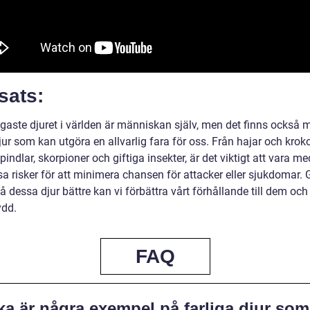
sats:
ligaste djuret i världen är människan själv, men det finns också
ur som kan utgöra en allvarlig fara för oss. Från hajar och krokod
pindlar, skorpioner och giftiga insekter, är det viktigt att vara m
a risker för att minimera chansen för attacker eller sjukdomar
tå dessa djur bättre kan vi förbättra vårt förhållande till dem och
ydd.
FAQ
ka är några exempel på farliga djur som