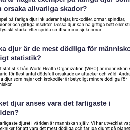
 orsaka allvarliga skador?
el på farliga djur inkluderar hajar, krokodiler, ormar, spindlar,
ioner och giftiga insekter. Dessa djur kan ha giftiga bett eller st
 fysiskt starka eller sprida smittsamma sjukdomar.
ka djur är de mest dödliga för människ
igt statistik?
gt statistik från World Health Organization (WHO) är människan 
rig för flest antal dödsfall orsakade av attacker och våld. Andr
ga djur som hajar och krokodiler är betydligt mindre dödliga för
iskor.
ket djur anses vara det farligaste i
rlden?
arligaste djuret i världen är människan själv. Vi har utvecklat v
ekniker för att vara det mest dödliga och farliga djuret på plane