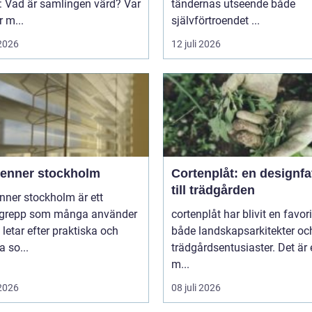
: Vad är samlingen värd? Var
tändernas utseende både
 m...
självförtroendet ...
 2026
12 juli 2026
ienner stockholm
Cortenplåt: en designfa
till trädgården
nner stockholm är ett
grepp som många använder
cortenplåt har blivit en favor
 letar efter praktiska och
både landskapsarkitekter oc
 so...
trädgårdsentusiaster. Det är 
m...
 2026
08 juli 2026