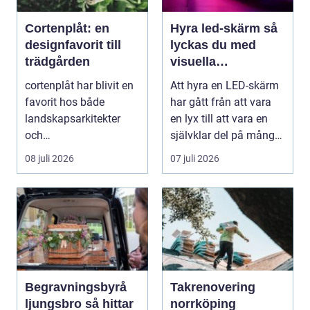
Cortenplåt: en
Hyra led-skärm så
designfavorit till
lyckas du med
trädgården
visuella
upplevelser på
cortenplåt har blivit en
Att hyra en LED-skärm
event
favorit hos både
har gått från att vara
landskapsarkitekter
en lyx till att vara en
och
självklar del på många
trädgårdsentusiaster.
event, m...
08 juli 2026
07 juli 2026
Det är ett m...
Begravningsbyrå
Takrenovering
ljungsbro så hittar
norrköping