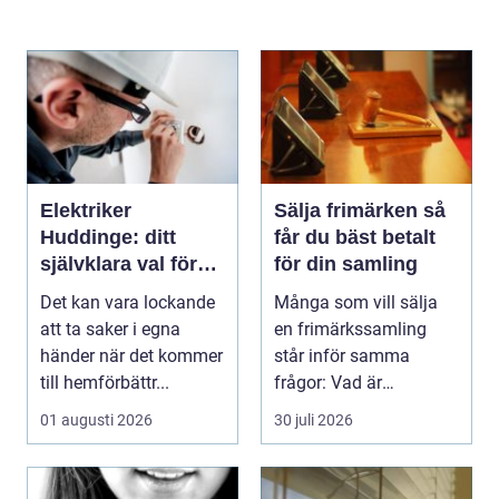
Elektriker
Sälja frimärken så
Huddinge: ditt
får du bäst betalt
självklara val för
för din samling
säker elinstallation
Det kan vara lockande
Många som vill sälja
att ta saker i egna
en frimärkssamling
händer när det kommer
står inför samma
till hemförbättr...
frågor: Vad är
samlingen värd? Var
01 augusti 2026
30 juli 2026
vänder m...