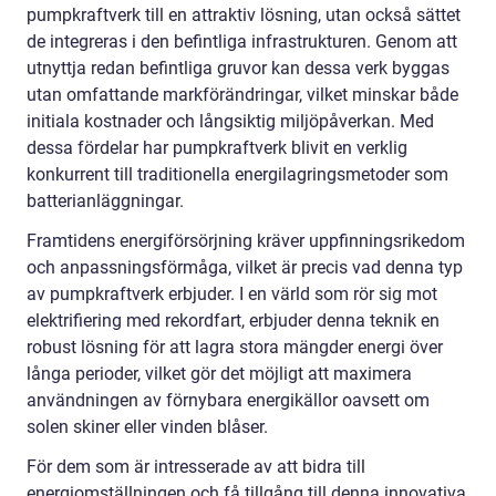
pumpkraftverk till en attraktiv lösning, utan också sättet
de integreras i den befintliga infrastrukturen. Genom att
utnyttja redan befintliga gruvor kan dessa verk byggas
utan omfattande markförändringar, vilket minskar både
initiala kostnader och långsiktig miljöpåverkan. Med
dessa fördelar har pumpkraftverk blivit en verklig
konkurrent till traditionella energilagringsmetoder som
batterianläggningar.
Framtidens energiförsörjning kräver uppfinningsrikedom
och anpassningsförmåga, vilket är precis vad denna typ
av pumpkraftverk erbjuder. I en värld som rör sig mot
elektrifiering med rekordfart, erbjuder denna teknik en
robust lösning för att lagra stora mängder energi över
långa perioder, vilket gör det möjligt att maximera
användningen av förnybara energikällor oavsett om
solen skiner eller vinden blåser.
För dem som är intresserade av att bidra till
energiomställningen och få tillgång till denna innovativa