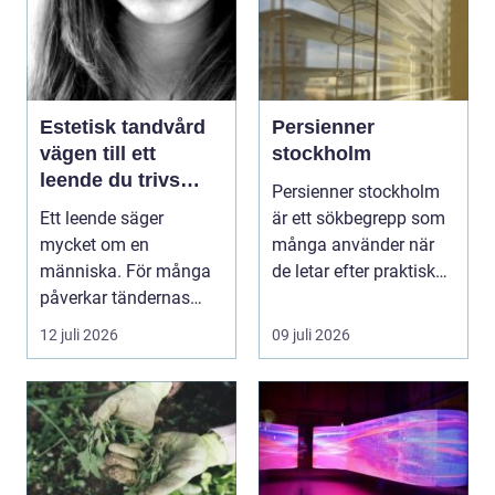
Estetisk tandvård
Persienner
vägen till ett
stockholm
leende du trivs
Persienner stockholm
med
Ett leende säger
är ett sökbegrepp som
mycket om en
många använder när
människa. För många
de letar efter praktiska
påverkar tändernas
och snygga so...
utseende både
12 juli 2026
09 juli 2026
självförtroendet ...