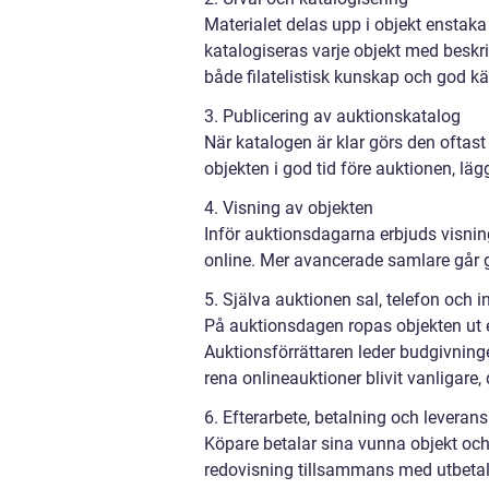
Materialet delas upp i objekt enstaka
katalogiseras varje objekt med beskri
både filatelistisk kunskap och god k
3. Publicering av auktionskatalog
När katalogen är klar görs den oftast
objekten i god tid före auktionen, lä
4. Visning av objekten
Inför auktionsdagarna erbjuds visning,
online. Mer avancerade samlare går g
5. Själva auktionen sal, telefon och i
På auktionsdagen ropas objekten ut et
Auktionsförrättaren leder budgivning
rena onlineauktioner blivit vanligare, 
6. Efterarbete, betalning och leverans
Köpare betalar sina vunna objekt och 
redovisning tillsammans med utbetalni