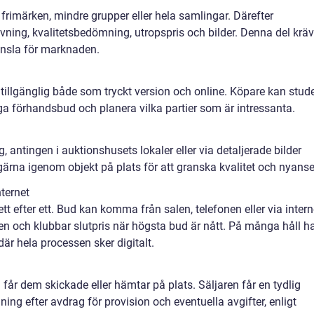
 frimärken, mindre grupper eller hela samlingar. Därefter
vning, kvalitetsbedömning, utropspris och bilder. Denna del kräv
änsla för marknaden.
 tillgänglig både som tryckt version och online. Köpare kan stud
gga förhandsbud och planera vilka partier som är intressanta.
 antingen i auktionshusets lokaler eller via detaljerade bilder
ärna igenom objekt på plats för att granska kvalitet och nyanse
nternet
t efter ett. Bud kan komma från salen, telefonen eller via intern
en och klubbar slutpris när högsta bud är nått. På många håll h
där hela processen sker digitalt.
får dem skickade eller hämtar på plats. Säljaren får en tydlig
ng efter avdrag för provision och eventuella avgifter, enligt