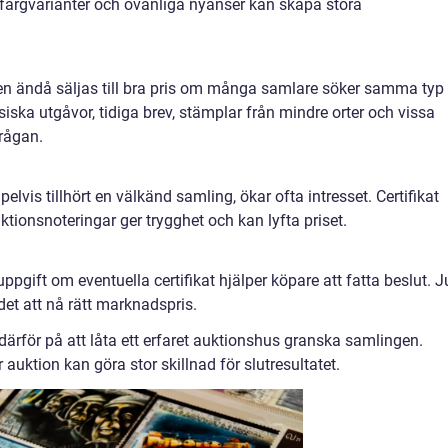
, färgvarianter och ovanliga nyanser kan skapa stora
 men ändå säljas till bra pris om många samlare söker samma typ
siska utgåvor, tidiga brev, stämplar från mindre orter och vissa
frågan.
elvis tillhört en välkänd samling, ökar ofta intresset. Certifikat
uktionsnoteringar ger trygghet och kan lyfta priset.
uppgift om eventuella certifikat hjälper köpare att fatta beslut. J
 det att nå rätt marknadspris.
därför på att låta ett erfaret auktionshus granska samlingen.
 auktion kan göra stor skillnad för slutresultatet.