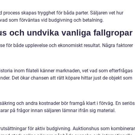
 process skapas trygghet för båda parter. Säljaren vet hur
 vad som förväntas vid budgivning och betalning.
us och undvika vanliga fallgropar
lse för både upplevelse och ekonomiskt resultat. Några faktorer
istoria inom filateli känner marknaden, vet vad som efterfrågas
er. Det ökar chansen att rätt köpare hittar just de objekt som
örsäkring och andra kostnader bör framgå klart i förväg. En seriös
arar på frågor innan säljaren lämnar ifrån sig material.
örutsättningar för aktiv budgivning. Auktionshus som kombinerar