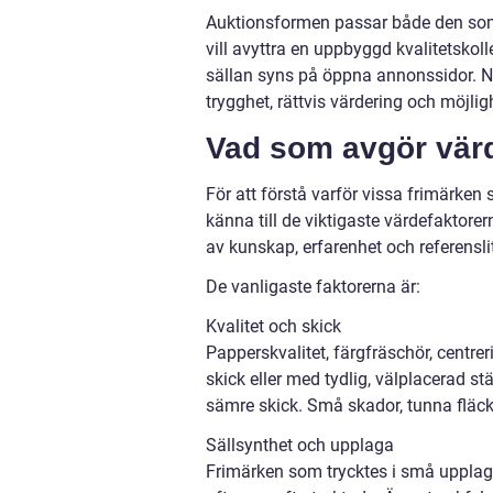
Auktionsformen passar både den som 
vill avyttra en uppbyggd kvalitetskol
sällan syns på öppna annonssidor. N
trygghet, rättvis värdering och möjli
Vad som avgör värd
För att förstå varför vissa frimärke
känna till de viktigaste värdefaktor
av kunskap, erfarenhet och referenslit
De vanligaste faktorerna är:
Kvalitet och skick
Papperskvalitet, färgfräschör, centreri
skick eller med tydlig, välplacerad 
sämre skick. Små skador, tunna fläcka
Sällsynthet och upplaga
Frimärken som trycktes i små upplagor,