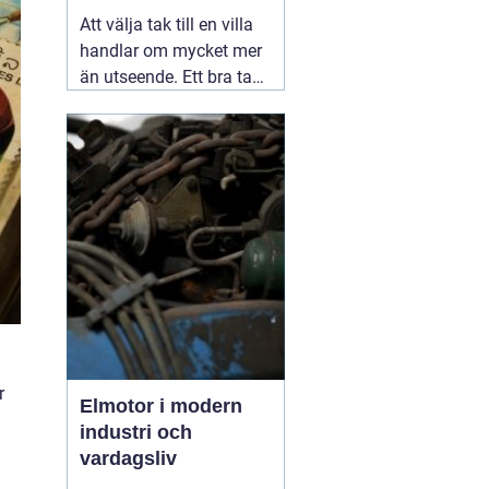
Att välja tak till en villa
handlar om mycket mer
än utseende. Ett bra tak
skyddar huset mot regn,
snö, blåst och fukt, och
påverkar både
inomhusklimat och
ekonomi. I en stad med
skiftande väder som
Växjö blir valet av
material, utförande
05
augusti 2026
r
Elmotor i modern
industri och
vardagsliv