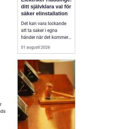
ditt självklara val för
säker elinstallation
Det kan vara lockande
att ta saker i egna
händer när det kommer
till hemförbättringar,
01 augusti 2026
men när det handlar om
elinstallationer är det
alltid bäst att vända sig
till ett proffs. I Huddinge
finns det många ...
r
uds