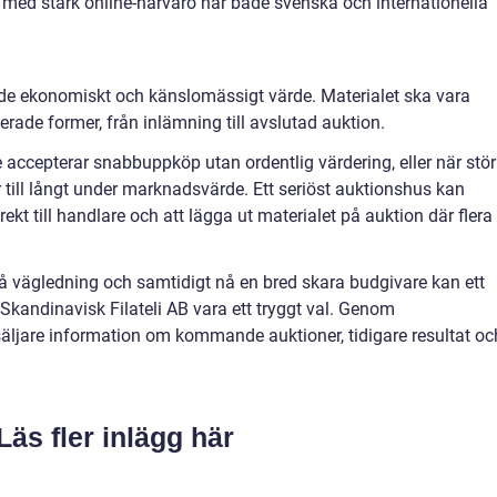
al med stark online-närvaro når både svenska och internationella
de ekonomiskt och känslomässigt värde. Materialet ska vara
erade former, från inlämning till avslutad auktion.
e accepterar snabbuppköp utan ordentlig värdering, eller när stör
 till långt under marknadsvärde. Ett seriöst auktionshus kan
rekt till handlare och att lägga ut materialet på auktion där flera
 få vägledning och samtidigt nå en bred skara budgivare kan ett
Skandinavisk Filateli AB vara ett tryggt val. Genom
säljare information om kommande auktioner, tidigare resultat oc
Läs fler inlägg här