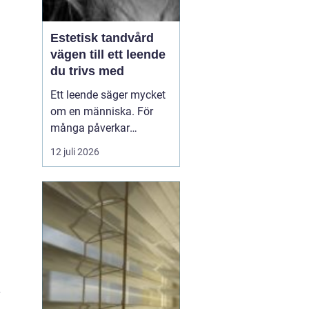
Estetisk tandvård
vägen till ett leende
du trivs med
Ett leende säger mycket
om en människa. För
många påverkar
tändernas utseende
12 juli 2026
både självförtroendet
och hur man upplever
sociala situationer.
estetisk tandvård
handlar om att skapa
et...