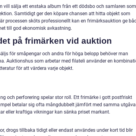
vill sälja ett enstaka album från ett dödsbo och samlaren som
lektion. Samtidigt ger den köpare chansen att hitta objekt som
är processen sköts professionellt kan en frimärksauktion ge bå
ghet till god ekonomisk avkastning.
et på frimärken vid auktion
n säljs för småpengar och andra för höga belopp behöver man
erna. Auktionshus som arbetar med filateli använder en kombinat
teratur för att värdera varje objekt.
ng och perforering spelar stor roll. Ett frimärke i gott postfriskt
stämpel betalar sig ofta mångdubbelt jämfört med samma utgåva 
r eller kraftiga vikningar kan sänka priset markant.
 drogs tillbaka tidigt eller endast användes under kort tid blir