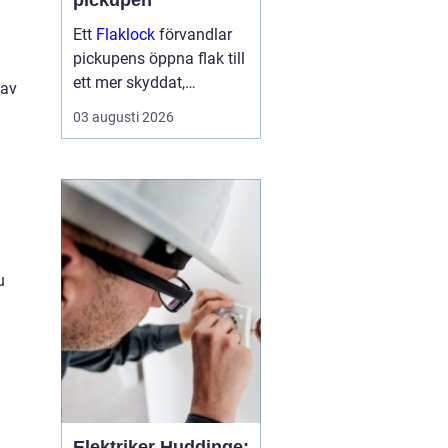
pickupen
Ett
Flaklock
förvandlar
pickupens öppna flak till
ett mer skyddat,
 av
praktiskt och ibland
03 augusti 2026
också mer bränslesnålt
lastutrymme. För många
är skillnaden tydlig
redan efter första
veckan: mindre stök,
torrar...
u
Elektriker Huddinge: