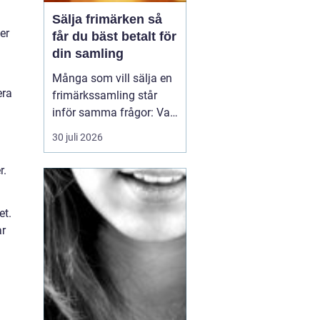
Sälja frimärken så
er
får du bäst betalt för
din samling
Många som vill sälja en
era
frimärkssamling står
inför samma frågor: Vad
är samlingen värd? Var
30 juli 2026
vänder man sig? Och hur
undviker man att sälja
r.
för billigt? Oavsett om
samlingen är egen, ärvd
et.
eller del av ett dödsbo
ar
går det att skapa
ordning, få en rättvi...