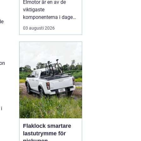
Elmotor är en av de
viktigaste
komponenterna i dagens
de
samhälle, från små
03 augusti 2026
hushållsapparater till
stora industrimaskiner.
En väl vald och rätt
skött
elmotor kan
ge hög
driftsäkerhet, lägre ...
ion
i
Flaklock smartare
lastutrymme för