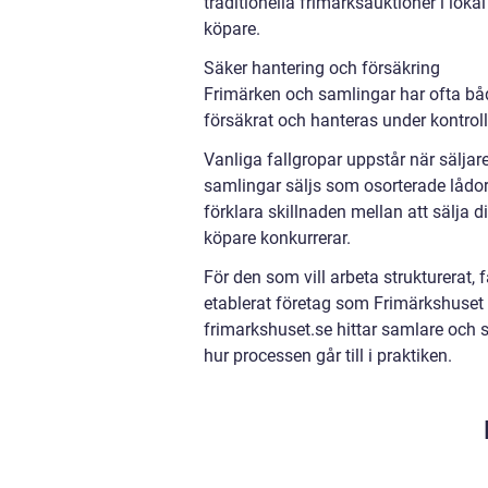
traditionella frimärksauktioner i lok
köpare.
Säker hantering och försäkring
Frimärken och samlingar har ofta bå
försäkrat och hanteras under kontroll
Vanliga fallgropar uppstår när säljar
samlingar säljs som osorterade lådor
förklara skillnaden mellan att sälja di
köpare konkurrerar.
För den som vill arbeta strukturerat,
etablerat företag som Frimärkshuset 
frimarkshuset.se hittar samlare och 
hur processen går till i praktiken.