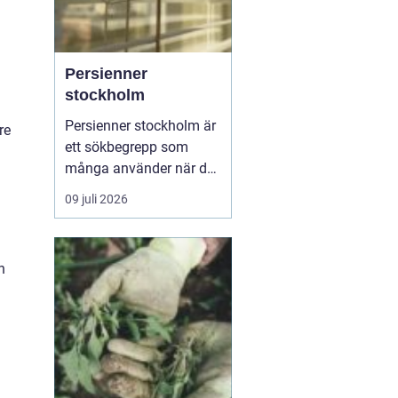
Persienner
stockholm
Persienner stockholm är
re
ett sökbegrepp som
många använder när de
letar efter praktiska och
09 juli 2026
snygga solskydd för
bostäder och kontor i
huvudstadsområdet.
h
Persienner har lång tid
varit ett självklart val för
den som vill kombinera
funktion, komfort och ...