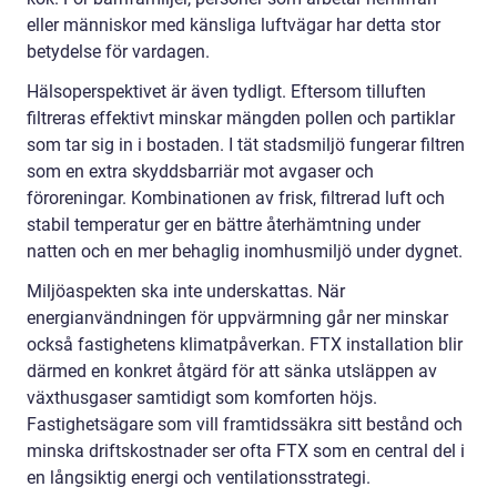
eller människor med känsliga luftvägar har detta stor
betydelse för vardagen.
Hälsoperspektivet är även tydligt. Eftersom tilluften
filtreras effektivt minskar mängden pollen och partiklar
som tar sig in i bostaden. I tät stadsmiljö fungerar filtren
som en extra skyddsbarriär mot avgaser och
föroreningar. Kombinationen av frisk, filtrerad luft och
stabil temperatur ger en bättre återhämtning under
natten och en mer behaglig inomhusmiljö under dygnet.
Miljöaspekten ska inte underskattas. När
energianvändningen för uppvärmning går ner minskar
också fastighetens klimatpåverkan. FTX installation blir
därmed en konkret åtgärd för att sänka utsläppen av
växthusgaser samtidigt som komforten höjs.
Fastighetsägare som vill framtidssäkra sitt bestånd och
minska driftskostnader ser ofta FTX som en central del i
en långsiktig energi och ventilationsstrategi.