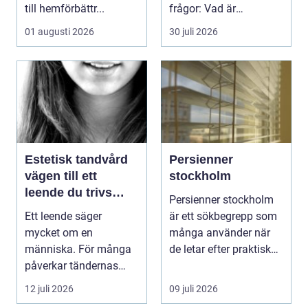
till hemförbättr...
frågor: Vad är
samlingen värd? Var
01 augusti 2026
30 juli 2026
vänder m...
Estetisk tandvård
Persienner
vägen till ett
stockholm
leende du trivs
Persienner stockholm
med
Ett leende säger
är ett sökbegrepp som
mycket om en
många använder när
människa. För många
de letar efter praktiska
påverkar tändernas
och snygga so...
utseende både
12 juli 2026
09 juli 2026
självförtroendet ...