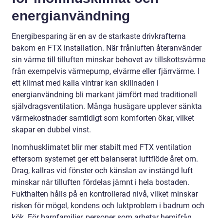
energianvändning
Energibesparing är en av de starkaste drivkrafterna
bakom en FTX installation. När frånluften återanvänder
sin värme till tilluften minskar behovet av tillskottsvärme
från exempelvis värmepump, elvärme eller fjärrvärme. I
ett klimat med kalla vintrar kan skillnaden i
energianvändning bli markant jämfört med traditionell
självdragsventilation. Många husägare upplever sänkta
värmekostnader samtidigt som komforten ökar, vilket
skapar en dubbel vinst.
Inomhusklimatet blir mer stabilt med FTX ventilation
eftersom systemet ger ett balanserat luftflöde året om.
Drag, kallras vid fönster och känslan av instängd luft
minskar när tilluften fördelas jämnt i hela bostaden.
Fukthalten hålls på en kontrollerad nivå, vilket minskar
risken för mögel, kondens och luktproblem i badrum och
kök. För barnfamiljer, personer som arbetar hemifrån