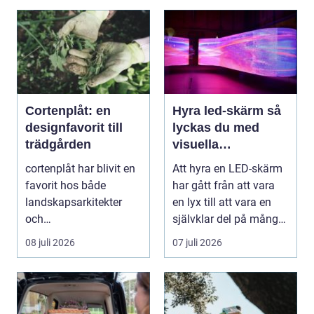
Cortenplåt: en
Hyra led-skärm så
designfavorit till
lyckas du med
trädgården
visuella
upplevelser på
cortenplåt har blivit en
Att hyra en LED-skärm
event
favorit hos både
har gått från att vara
landskapsarkitekter
en lyx till att vara en
och
självklar del på många
trädgårdsentusiaster.
event, m...
08 juli 2026
07 juli 2026
Det är ett m...