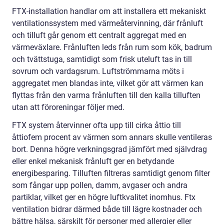
FTX-installation handlar om att installera ett mekaniskt
ventilationssystem med värmeåtervinning, där frånluft
och tilluft går genom ett centralt aggregat med en
värmeväxlare. Frånluften leds från rum som kök, badrum
och tvättstuga, samtidigt som frisk uteluft tas in till
sovrum och vardagsrum. Luftströmmarna möts i
aggregatet men blandas inte, vilket gör att värmen kan
flyttas från den varma frånluften till den kalla tilluften
utan att föroreningar följer med.
FTX system återvinner ofta upp till cirka åttio till
åttiofem procent av värmen som annars skulle ventileras
bort. Denna högre verkningsgrad jämfört med självdrag
eller enkel mekanisk frånluft ger en betydande
energibesparing. Tilluften filtreras samtidigt genom filter
som fångar upp pollen, damm, avgaser och andra
partiklar, vilket ger en högre luftkvalitet inomhus. Ftx
ventilation bidrar därmed både till lägre kostnader och
bättre hälsa, särskilt för personer med allergier eller