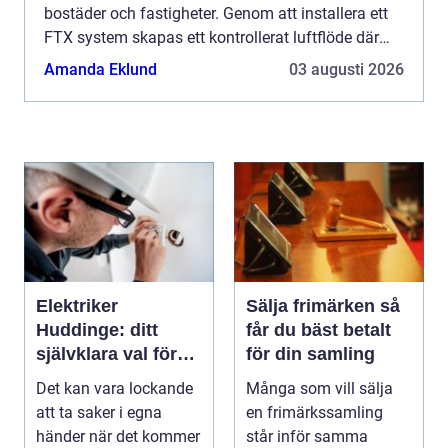
bostäder och fastigheter. Genom att installera ett
FTX system skapas ett kontrollerat luftflöde där
den varma fr&arin...
Amanda Eklund
03 augusti 2026
Elektriker
Sälja frimärken så
Huddinge: ditt
får du bäst betalt
självklara val för
för din samling
säker elinstallation
Det kan vara lockande
Många som vill sälja
att ta saker i egna
en frimärkssamling
händer när det kommer
står inför samma