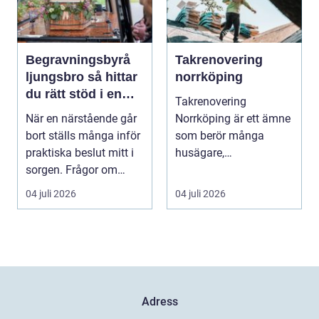
Begravningsbyrå
Takrenovering
ljungsbro så hittar
norrköping
du rätt stöd i en
Takrenovering
svår tid
När en närstående går
Norrköping är ett ämne
bort ställs många inför
som berör många
praktiska beslut mitt i
husägare,
sorgen. Frågor om
bostadsrättsföreningar
ceremoni, ju...
och fastighets...
04 juli 2026
04 juli 2026
Adress