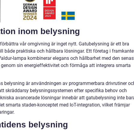
tion inom belysning
förbättra vår omgivning är inget nytt. Gatubelysning är ett bra
ll både praktiska och hållbara lösningar. Ett företag i framkant
Valdur-lampa kombinerar elegans och hållbarhet med den senas
 genom sin energieffektivitet och förmåga att integrera smarta
ens belysning är användningen av programmerbara drivrutiner oc
 att skräddarsy belysningssystemen efter specifika behov och
ekniska avancerade lösningar innebär att gatubelysning inte bar
 det smarta staden-konceptet med IoT-integration, vilket främjar
ringar.
mtidens belysning