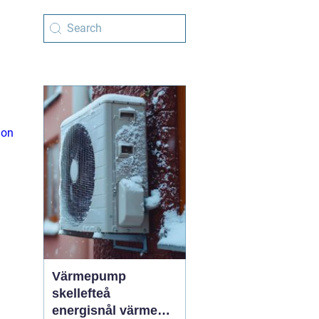
ion
Värmepump
skellefteå
energisnål värme