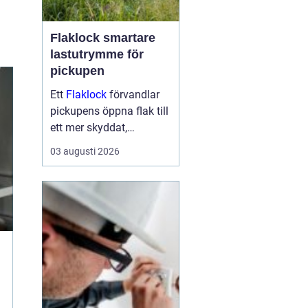
Flaklock smartare
lastutrymme för
pickupen
Ett
Flaklock
förvandlar
pickupens öppna flak till
ett mer skyddat,
praktiskt och ibland
03 augusti 2026
också mer bränslesnålt
lastutrymme. För många
är skillnaden tydlig
redan efter första
veckan: mindre stök,
torrar...