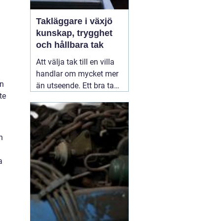
Takläggare i växjö
kunskap, trygghet
och hållbara tak
Att välja tak till en villa
handlar om mycket mer
en
än utseende. Ett bra tak
te
skyddar huset mot regn,
snö, blåst och fukt, och
påverkar både
inomhusklimat och
h
ekonomi. I en stad med
skiftande väder som
a
Växjö blir valet av
material, utförande
05
augusti 2026