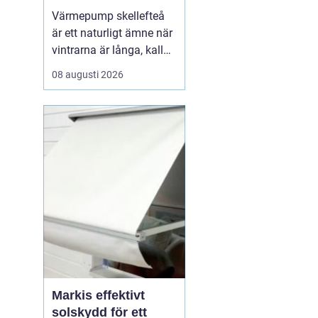
för kallt klimat
Värmepump skellefteå
är ett naturligt ämne när
vintrarna är långa, kalla
och energikostnaderna
08 augusti 2026
stiger. Många husägare
och fastighetsägare letar
efter smarta sätt att
minska elräkningen utan
att tumma på
komforten. En modern
värmepump kan ge trygg
vär...
Markis effektivt
solskydd för ett