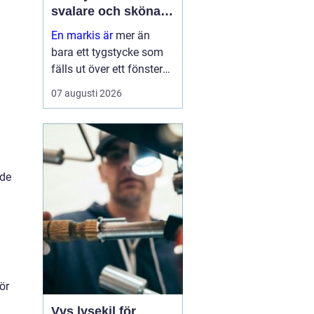
svalare och skönare
hem
En markis är
mer än
bara ett tygstycke som
fälls ut över ett fönster
eller en altan. Rätt utvalt
07 augusti 2026
solskydd kan sänka
inomhustemperaturen,
skydda möbler och golv
mot blekning och
samtidigt ge huset et...
nde
ör
Vvs lysekil för