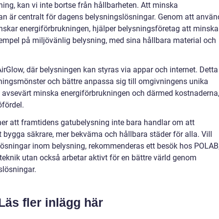
ing, kan vi inte bortse från hållbarheten. Att minska
an är centralt för dagens belysningslösningar. Genom att anvä
skar energiförbrukningen, hjälper belysningsföretag att minska
xempel på miljövänlig belysning, med sina hållbara material och
rGlow, där belysningen kan styras via appar och internet. Detta
ysningsmönster och bättre anpassa sig till omgivningens unika
kan avsevärt minska energiförbrukningen och därmed kostnaderna
öfördel.
r att framtidens gatubelysning inte bara handlar om att
bygga säkrare, mer bekväma och hållbara städer för alla. Vill
ösningar inom belysning, rekommenderas ett besök hos POLAB
eknik utan också arbetar aktivt för en bättre värld genom
slösningar.
Läs fler inlägg här