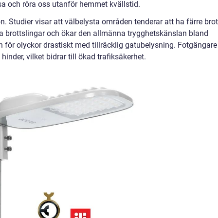
resa och röra oss utanför hemmet kvällstid.
 Studier visar att välbelysta områden tenderar att ha färre brot
la brottslingar och ökar den allmänna trygghetskänslan bland
för olyckor drastiskt med tillräcklig gatubelysning. Fotgängare
inder, vilket bidrar till ökad trafiksäkerhet.