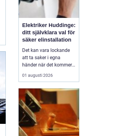
Elektriker Huddinge:
ditt självklara val för
säker elinstallation
Det kan vara lockande
att ta saker i egna
händer när det kommer
till hemförbättringar,
01 augusti 2026
men när det handlar om
elinstallationer är det
alltid bäst att vända sig
till ett proffs. I Huddinge
finns det många ...