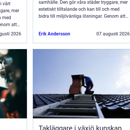
samhälle. Den gör våra städer tryggare, mer
i vårt
estetiskt tilltalande och kan till och med
ggare, mer
bidra till miljövänliga lösningar. Genom att
ch med
utforska de olika aspekterna av g...
Genom att
.
gusti 2026
Erik Andersson
07 augusti 2026
Takläggare i växjö kunskap,