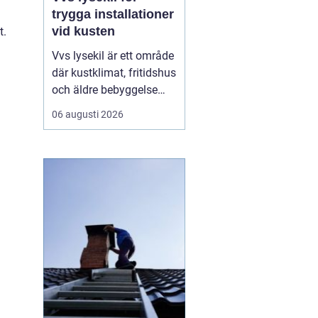
trygga installationer
vid kusten
t.
Vvs lysekil är ett område
där kustklimat, fritidshus
och äldre bebyggelse
ställer extra höga krav
06 augusti 2026
på rörarbeten,
värmesystem och
vatteninstallationer.
Många fastighetsägare
upplever en blandning
av återkommande
säsongsproblem, akuta
läckage och behov...