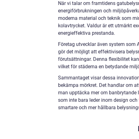
När vi talar om framtidens gatubelysn
energiförbrukningen och miljöpåverk
moderna material och teknik som min
kolavtrycket. Valdur är ett utmärkt e
energieffektiva prestanda.
Företag utvecklar även system som Ai
gör det möjligt att effektivisera bel
förutsättningar. Denna flexibilitet 
vilket för städerna en betydande milj
Sammantaget visar dessa innovatione
bekämpa mörkret. Det handlar om att 
man upptäcka mer om banbrytande l
som inte bara leder inom design och t
smartare och mer hållbara belysning