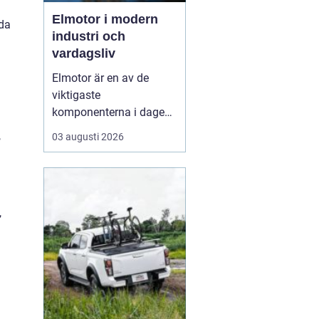
Elmotor i modern
nda
industri och
vardagsliv
Elmotor är en av de
viktigaste
komponenterna i dagens
samhälle, från små
,
03 augusti 2026
hushållsapparater till
stora industrimaskiner.
En väl vald och rätt
skött
elmotor kan
ge hög
,
driftsäkerhet, lägre ...