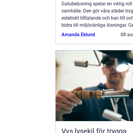
Gatubelysning spelar en viktig roll 
samhälle. Den gör våra städer try
estetiskt tilltalande och kan till o
bidra till miljövänliga lösningar. 
utforska de olika aspekterna av g..
Amanda Eklund
08 au
Vvs lysekil för trygga