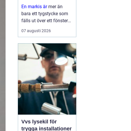
hem
En markis är
mer än
bara ett tygstycke som
fälls ut över ett fönster
eller en altan. Rätt utvalt
07 augusti 2026
solskydd kan sänka
inomhustemperaturen,
skydda möbler och golv
mot blekning och
samtidigt ge huset et...
Vvs lysekil för
trygga installationer