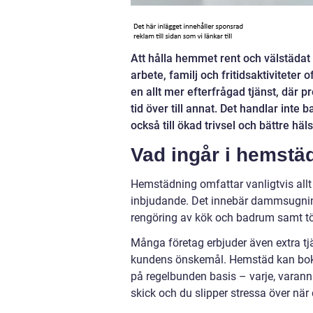
Att hålla hemmet rent och välstädat
arbete, familj och fritidsaktiviteter
en allt mer efterfrågad tjänst, där 
tid över till annat. Det handlar int
också till ökad trivsel och bättre häl
Vad ingår i hemstä
Hemstädning omfattar vanligtvis allt
inbjudande. Det innebär dammsugning
rengöring av kök och badrum samt t
Många företag erbjuder även extra tj
kundens önskemål. Hemstäd kan bokas
på regelbunden basis – varje, varanna
skick och du slipper stressa över när