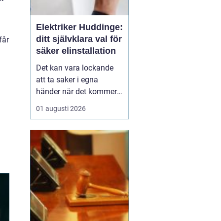
Elektriker Huddinge:
ditt självklara val för
får
säker elinstallation
Det kan vara lockande
att ta saker i egna
händer när det kommer
till hemförbättringar,
01 augusti 2026
men när det handlar om
elinstallationer är det
alltid bäst att vända sig
till ett proffs. I Huddinge
finns det många ...