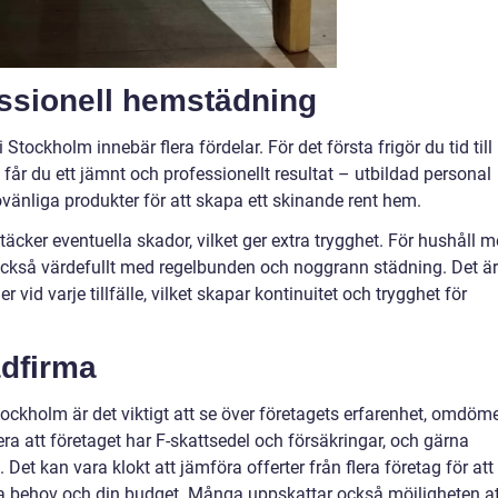
ssionell hemstädning
Stockholm innebär flera fördelar. För det första frigör du tid till
ra får du ett jämnt och professionellt resultat – utbildad personal
vänliga produkter för att skapa ett skinande rent hem.
cker eventuella skador, vilket ger extra trygghet. För hushåll 
t också värdefullt med regelbunden och noggrann städning. Det är
id varje tillfälle, vilket skapar kontinuitet och trygghet för
ädfirma
tockholm är det viktigt att se över företagets erfarenhet, omdöm
era att företaget har F-skattsedel och försäkringar, och gärna
g. Det kan vara klokt att jämföra offerter från flera företag för att
na behov och din budget. Många uppskattar också möjligheten at