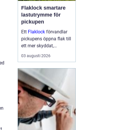
Flaklock smartare
lastutrymme för
pickupen
Ett
Flaklock
förvandlar
pickupens öppna flak till
ett mer skyddat,
praktiskt och ibland
03 augusti 2026
också mer bränslesnålt
med
lastutrymme. För många
är skillnaden tydlig
redan efter första
veckan: mindre stök,
torrar...
en
t