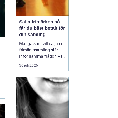
Sälja frimärken så
får du bäst betalt för
din samling
Många som vill sälja en
frimärkssamling står
inför samma frågor: Vad
är samlingen värd? Var
30 juli 2026
vänder man sig? Och hur
undviker man att sälja
för billigt? Oavsett om
samlingen är egen, ärvd
eller del av ett dödsbo
går det att skapa
ordning, få en rättvi...