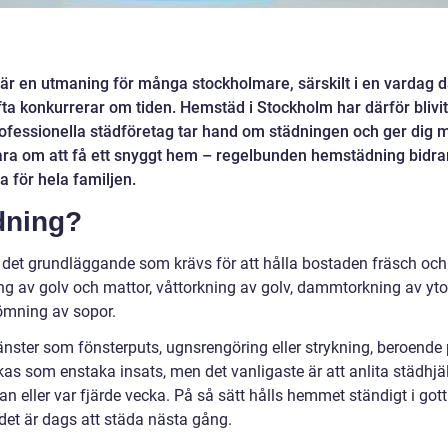
 är en utmaning för många stockholmare, särskilt i en vardag d
 ofta konkurrerar om tiden. Hemstäd i Stockholm har därför blivit
professionella städföretag tar hand om städningen och ger dig 
e bara om att få ett snyggt hem – regelbunden hemstädning bidra
sa för hela familjen.
dning?
 det grundläggande som krävs för att hålla bostaden fräsch och
 av golv och mattor, våttorkning av golv, dammtorkning av ytor
ömning av sopor.
änster som fönsterputs, ugnsrengöring eller strykning, beroende
 som enstaka insats, men det vanligaste är att anlita städhjä
n eller var fjärde vecka. På så sätt hålls hemmet ständigt i gott
 det är dags att städa nästa gång.