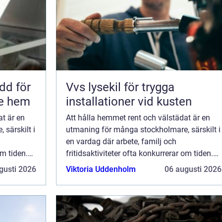
Vvs lysekil för trygga
re hem
installationer vid kusten
at är en
Att hålla hemmet rent och välstädat är en
särskilt i
utmaning för många stockholmare, särskilt i
en vardag där arbete, familj och
om tiden.
fritidsaktiviteter ofta konkurrerar om tiden.
Hemstäd i Stockholm har därfö...
gusti 2026
Viktoria Uddenholm
06 augusti 2026