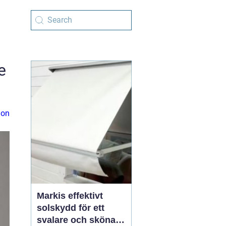
e
ion
Markis effektivt
solskydd för ett
svalare och skönare