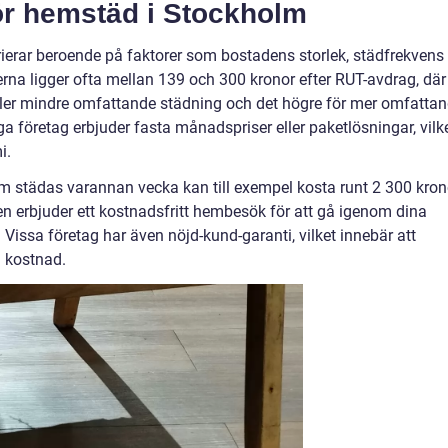
för hemstäd i Stockholm
ierar beroende på faktorer som bostadens storlek, städfrekvens
erna ligger ofta mellan 139 och 300 kronor efter RUT-avdrag, där
 eller mindre omfattande städning och det högre för mer omfatta
 företag erbjuder fasta månadspriser eller paketlösningar, vilk
i.
 städas varannan vecka kan till exempel kosta runt 2 300 kron
gen erbjuder ett kostnadsfritt hembesök för att gå igenom dina
Vissa företag har även nöjd-kund-garanti, vilket innebär att
a kostnad.