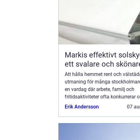
Markis effektivt solskydd för
ett svalare och sköna
Att hålla hemmet rent och välstäd
utmaning för många stockholmare, 
en vardag där arbete, familj och
fritidsaktiviteter ofta konkurrerar 
Hemstäd i Stockholm har därfö...
Erik Andersson
07 au