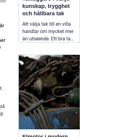
kunskap, trygghet
och hållbara tak
Att välja tak till en villa
är
handlar om mycket mer
än utseende. Ett bra tak
mer
skyddar huset mot regn,
r
snö, blåst och fukt, och
påverkar både
inomhusklimat och
ekonomi. I en stad med
skiftande väder som
,
Växjö blir valet av
material, utförande
05
augusti 2026
 på
lp
Elmotor i modern