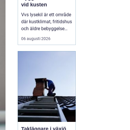
vid kusten
Vvs lysekil är ett område
där kustklimat, fritidshus
och äldre bebyggelse
ställer extra höga krav
06 augusti 2026
på rörarbeten,
värmesystem och
vatteninstallationer.
Många fastighetsägare
upplever en blandning
av återkommande
säsongsproblem, akuta
läckage och behov...
Takläggare i växjö