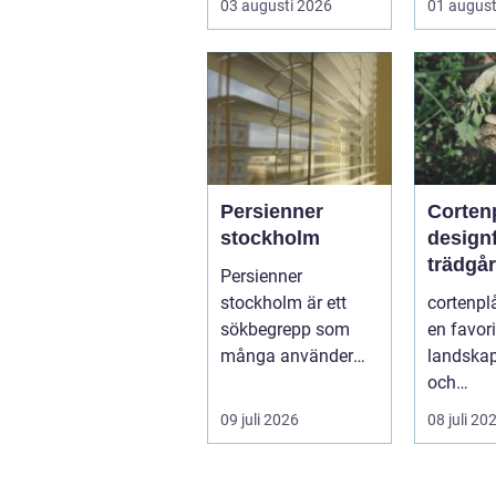
03 augusti 2026
01 august
och ibland också
mer br...
Persienner
Cortenp
stockholm
designfa
trädgå
Persienner
stockholm är ett
cortenplå
sökbegrepp som
en favor
många använder
landskap
när de letar efter
och
praktiska och
trädgård
09 juli 2026
08 juli 20
snygga so...
r. Det är 