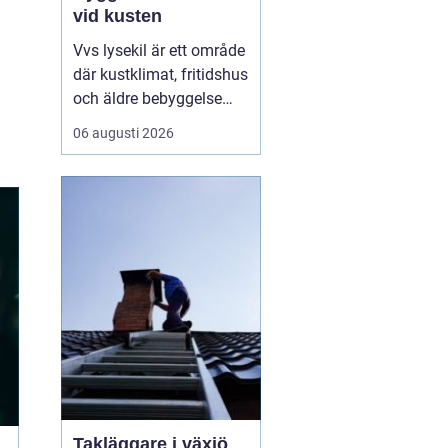
vid kusten
Vvs lysekil är ett område
där kustklimat, fritidshus
och äldre bebyggelse
ställer extra höga krav
06 augusti 2026
på rörarbeten,
värmesystem och
vatteninstallationer.
Många fastighetsägare
upplever en blandning
av återkommande
säsongsproblem, akuta
läckage och behov...
Takläggare i växjö