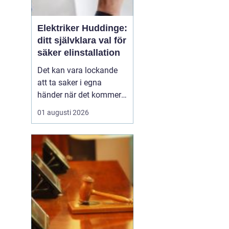
Elektriker Huddinge:
ditt självklara val för
säker elinstallation
Det kan vara lockande
att ta saker i egna
händer när det kommer
till hemförbättringar,
01 augusti 2026
men när det handlar om
elinstallationer är det
alltid bäst att vända sig
till ett proffs. I Huddinge
finns det många ...