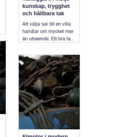
kunskap, trygghet
och hållbara tak
Att välja tak till en villa
handlar om mycket mer
än utseende. Ett bra tak
skyddar huset mot regn,
snö, blåst och fukt, och
påverkar både
inomhusklimat och
ekonomi. I en stad med
skiftande väder som
Växjö blir valet av
material, utförande
05
augusti 2026
Elmotor i modern