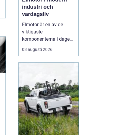
industri och
vardagsliv
Elmotor är en av de
viktigaste
komponenterna i dagens
samhälle, från små
03 augusti 2026
hushållsapparater till
stora industrimaskiner.
En väl vald och rätt
skött
elmotor kan
ge hög
driftsäkerhet, lägre ...
u
e