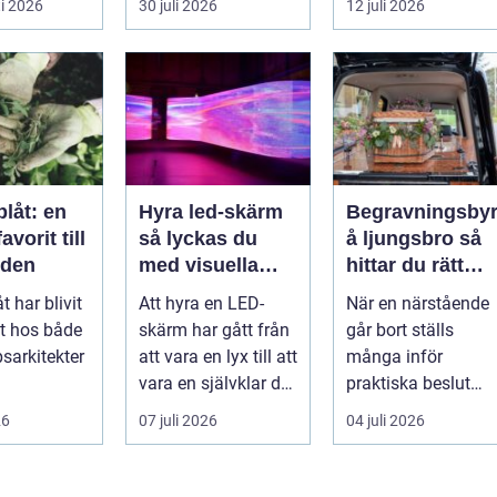
i 2026
30 juli 2026
12 juli 2026
samlingen värd?
både
Var vänder m...
självförtroendet ...
låt: en
Hyra led-skärm
Begravningsby
vorit till
så lyckas du
å ljungsbro så
rden
med visuella
hittar du rätt
upplevelser på
stöd i en svår ti
t har blivit
Att hyra en LED-
När en närstående
event
it hos både
skärm har gått från
går bort ställs
sarkitekter
att vara en lyx till att
många inför
vara en självklar del
praktiska beslut
sentusiaste
på många event,
mitt i sorgen. Frågo
26
07 juli 2026
04 juli 2026
ett m...
m...
om ceremoni, ju...