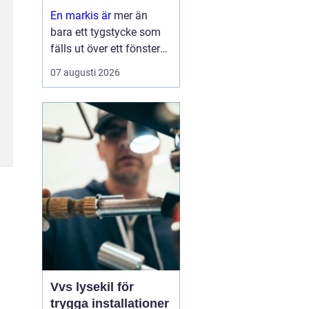
hem
En markis är
mer än
bara ett tygstycke som
fälls ut över ett fönster
eller en altan. Rätt utvalt
07 augusti 2026
solskydd kan sänka
inomhustemperaturen,
skydda möbler och golv
mot blekning och
samtidigt ge huset et...
Vvs lysekil för
trygga installationer