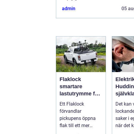
admin
05 au
Flaklock
Elektri
smartare
Hudding
lastutrymme för
självkl
pickupen
säker
Ett Flaklock
Det kan 
elinsta
förvandlar
lockande
pickupens öppna
saker i 
flak till ett mer
när det 
skyddat, praktiskt
hemförbät