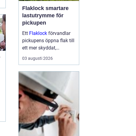
Flaklock smartare
lastutrymme för
pickupen
Ett
Flaklock
förvandlar
pickupens öppna flak till
ett mer skyddat,
praktiskt och ibland
r
03 augusti 2026
också mer bränslesnålt
lastutrymme. För många
är skillnaden tydlig
d
redan efter första
veckan: mindre stök,
torrar...
r