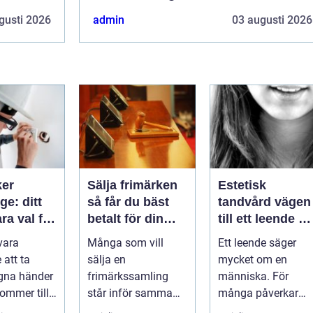
gusti 2026
admin
03 augusti 2026
ker
Sälja frimärken
Estetisk
e: ditt
så får du bäst
tandvård vägen
ara val för
betalt för din
till ett leende d
samling
trivs med
vara
Många som vill
Ett leende säger
llation
 att ta
sälja en
mycket om en
egna händer
frimärkssamling
människa. För
kommer till
står inför samma
många påverkar
tr...
frågor: Vad är
tändernas utseend