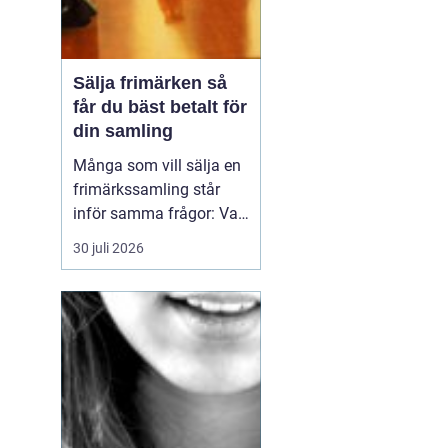
Sälja frimärken så
får du bäst betalt för
din samling
Många som vill sälja en
frimärkssamling står
inför samma frågor: Vad
är samlingen värd? Var
30 juli 2026
vänder man sig? Och hur
undviker man att sälja
för billigt? Oavsett om
samlingen är egen, ärvd
eller del av ett dödsbo
går det att skapa
ordning, få en rättvi...