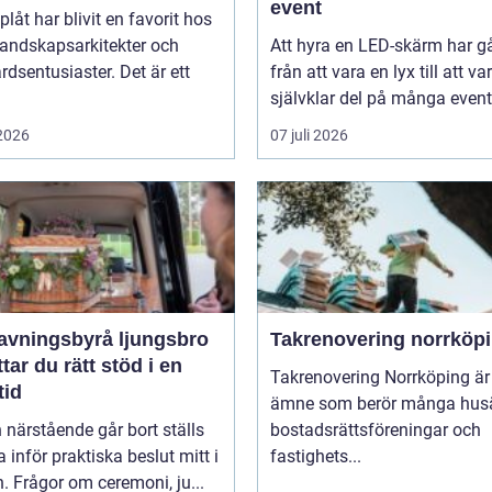
event
plåt har blivit en favorit hos
landskapsarkitekter och
Att hyra en LED-skärm har gå
rdsentusiaster. Det är ett
från att vara en lyx till att va
självklar del på många event,
 2026
07 juli 2026
avningsbyrå ljungsbro
Takrenovering norrköp
ttar du rätt stöd i en
Takrenovering Norrköping är 
tid
ämne som berör många husä
 närstående går bort ställs
bostadsrättsföreningar och
inför praktiska beslut mitt i
fastighets...
. Frågor om ceremoni, ju...