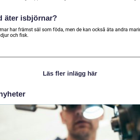
 äter isbjörnar?
örnar har främst säl som föda, men de kan också äta andra mar
jur och fisk.
Läs fler inlägg här
 nyheter