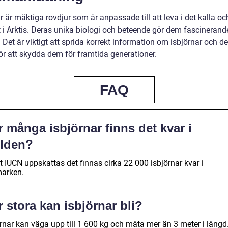
r är mäktiga rovdjur som är anpassade till att leva i det kalla oc
 i Arktis. Deras unika biologi och beteende gör dem fascinerande
 Det är viktigt att sprida korrekt information om isbjörnar och d
ör att skydda dem för framtida generationer.
FAQ
 många isbjörnar finns det kvar i
rlden?
t IUCN uppskattas det finnas cirka 22 000 isbjörnar kvar i
marken.
 stora kan isbjörnar bli?
örnar kan väga upp till 1 600 kg och mäta mer än 3 meter i längd