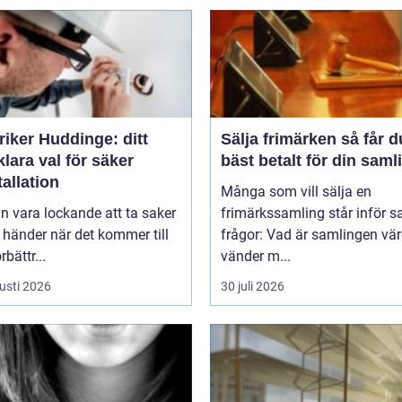
riker Huddinge: ditt
Sälja frimärken så får du
klara val för säker
bäst betalt för din saml
tallation
Många som vill sälja en
n vara lockande att ta saker
frimärkssamling står inför
 händer när det kommer till
frågor: Vad är samlingen vä
bättr...
vänder m...
usti 2026
30 juli 2026