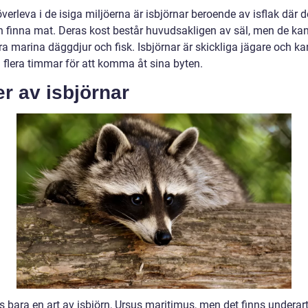
överleva i de isiga miljöerna är isbjörnar beroende av isflak där 
h finna mat. Deras kost består huvudsakligen av säl, men de ka
a marina däggdjur och fisk. Isbjörnar är skickliga jägare och ka
 flera timmar för att komma åt sina byten.
r av isbjörnar
s bara en art av isbjörn, Ursus maritimus, men det finns underar