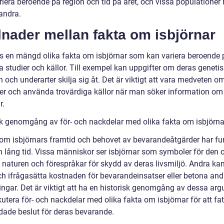
riera beroende på region och tid på året, och vissa populationer
andra.
lnader mellan fakta om isbjörnar
ns en mängd olika fakta om isbjörnar som kan variera beroende 
a studier och källor. Till exempel kan uppgifter om deras geneti
n och underarter skilja sig åt. Det är viktigt att vara medveten 
der och använda trovärdiga källor när man söker information om
r.
sk genomgång av för- och nackdelar med olika fakta om isbjörna
om isbjörnars framtid och behovet av bevarandeåtgärder har fu
n lång tid. Vissa människor ser isbjörnar som symboler för den 
a naturen och förespråkar för skydd av deras livsmiljö. Andra ka
ch ifrågasätta kostnaden för bevarandeinsatser eller betona and
ringar. Det är viktigt att ha en historisk genomgång av dessa ar
utera för- och nackdelar med olika fakta om isbjörnar för att fa
dade beslut för deras bevarande.