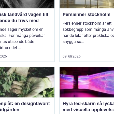
k tandvård vägen till
Persienner stockholm
eende du trivs med
Persienner stockholm är ett
eende säger mycket om en
sökbegrepp som många anv
ska. För många påverkar
när de letar efter praktiska o
rnas utseende både
snygga so...
örtroendet ...
 2026
09 juli 2026
nplåt: en designfavorit
Hyra led-skärm så lyckas du
trädgården
med visuella upplevels