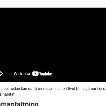
lippet nedan kan du få en visuell inblick i livet för isbjörnar i der
a habitat.
manfattning