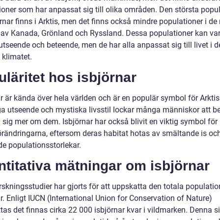
ioner som har anpassat sig till olika områden. Den största popu
rnar finns i Arktis, men det finns också mindre populationer i de
 av Kanada, Grönland och Ryssland. Dessa populationer kan var
utseende och beteende, men de har alla anpassat sig till livet i d
 klimatet.
läritet hos isbjörnar
r är kända över hela världen och är en populär symbol för Arktis
a utseende och mystiska livsstil lockar många människor att b
 sig mer om dem. Isbjörnar har också blivit en viktig symbol för
örändringarna, eftersom deras habitat hotas av smältande is oc
e populationsstorlekar.
titativa mätningar om isbjörnar
rskningsstudier har gjorts för att uppskatta den totala populati
r. Enligt IUCN (International Union for Conservation of Nature)
as det finnas cirka 22 000 isbjörnar kvar i vildmarken. Denna si