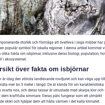
ponerande storlek och förmåga att överleva i isiga miljöer har g
 en populär symbol för iskalla regioner. I denna artikel kommer vi
 olika fakta om isbjörnar, inklusive deras biologi, population, ho
ll i ekosystemet.
sikt över fakta om isbjörnar
r är idag den största landlevande rovdjuret och kan väga upp til
äta mer än 3 meter i längd. De är kända för sin karakteristiska 
h svarta nos, och deras tassar är utrustade med skarpa klor oc
 dem kraftfulla simmare. Deras päls fungerar som ett utmärkt
de skikt och hjälper dem att hålla värmen i det kalla klimatet.