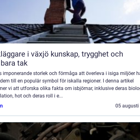
are i växjö kunskap, trygghet och
lbara tak
 imponerande storlek och förmåga att överleva i isiga miljöer h
 dem till en populär symbol för iskalla regioner. I denna artikel
r vi att utforska olika fakta om isbjörnar, inklusive deras biolo
ation, hot och deras roll i e...
n
05 augusti