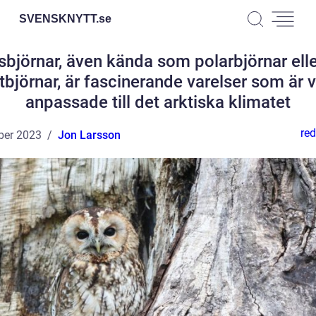
SVENSKNYTT.
se
Isbjörnar, även kända som polarbjörnar elle
itbjörnar, är fascinerande varelser som är v
anpassade till det arktiska klimatet
red
ber 2023
Jon Larsson