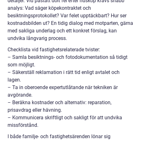
detaljer. Vid påstått dolt fel efter husköp krävs snabb
analys: Vad säger köpekontraktet och
besiktningsprotokollet? Var felet upptäckbart? Hur ser
kostnadsbilden ut? En tidig dialog med motparten, gärna
med sakliga underlag och ett konkret förslag, kan
undvika långvarig process.
Checklista vid fastighetsrelaterade tvister:
– Samla besiktnings- och fotodokumentation så tidigt
som möjligt.
– Säkerställ reklamation i rätt tid enligt avtalet och
lagen.
– Ta in oberoende expertutlåtande när tekniken är
avgörande.
– Beräkna kostnader och alternativ: reparation,
prisavdrag eller hävning.
– Kommunicera skriftligt och sakligt för att undvika
missförstånd.
I både familje- och fastighetsärenden lönar sig