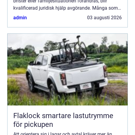
brister eller familjesituationen förändras, blir
kvalificerad juridisk hjälp avgörande. Många som
s...
admin
03 augusti 2026
Flaklock smartare lastutrymme
för pickupen
Att orientera sig i lagar och avtal kräver mer än