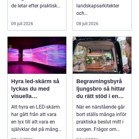
de letar efter praktiska
landskapsarkitekter
och snygga so...
och
trädgårdsentusiaster.
09 juli 2026
08 juli 2026
Det är ett m...
Hyra led-skärm så
Begravningsbyrå
lyckas du med
ljungsbro så hittar
visuella
du rätt stöd i en
upplevelser på
svår tid
Att hyra en LED-skärm
När en närstående går
event
har gått från att vara
bort ställs många inför
en lyx till att vara en
praktiska beslut mitt i
självklar del på många
sorgen. Frågor om
event, m...
ceremoni, ju...