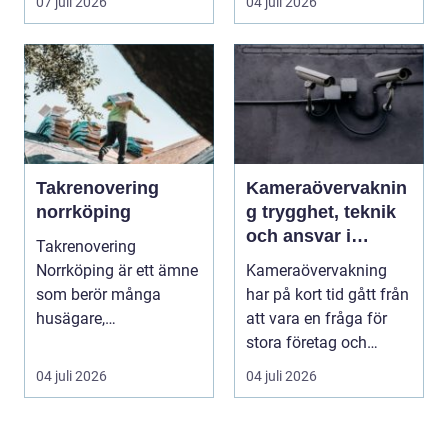
07 juli 2026
04 juli 2026
Takrenovering
Kameraövervaknin
norrköping
g trygghet, teknik
och ansvar i
Takrenovering
samma lösning
Norrköping är ett ämne
Kameraövervakning
som berör många
har på kort tid gått från
husägare,
att vara en fråga för
bostadsrättsföreningar
stora företag och
och fastighets...
köpcentrum till ...
04 juli 2026
04 juli 2026