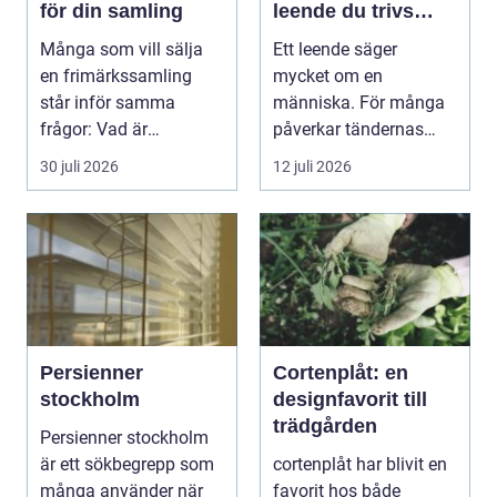
för din samling
leende du trivs
med
Många som vill sälja
Ett leende säger
en frimärkssamling
mycket om en
står inför samma
människa. För många
frågor: Vad är
påverkar tändernas
samlingen värd? Var
utseende både
30 juli 2026
12 juli 2026
vänder m...
självförtroendet ...
Persienner
Cortenplåt: en
stockholm
designfavorit till
trädgården
Persienner stockholm
är ett sökbegrepp som
cortenplåt har blivit en
många använder när
favorit hos både