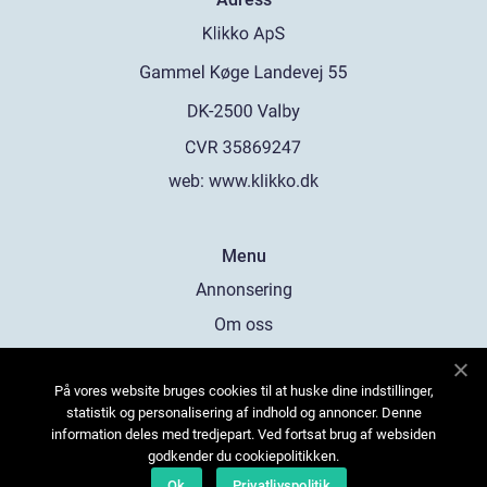
web:
www.klikko.dk
Menu
Annonsering
Om oss
Cookies
På vores website bruges cookies til at huske dine indstillinger,
Kontakta oss
statistik og personalisering af indhold og annoncer. Denne
Sitemap
information deles med tredjepart. Ved fortsat brug af websiden
godkender du cookiepolitikken.
Ok
Privatlivspolitik