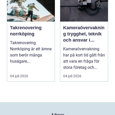
Takrenovering
Kameraövervaknin
norrköping
g trygghet, teknik
och ansvar i
Takrenovering
samma lösning
Norrköping är ett ämne
Kameraövervakning
som berör många
har på kort tid gått från
husägare,
att vara en fråga för
bostadsrättsföreningar
stora företag och
och fastighets...
köpcentrum till ...
04 juli 2026
04 juli 2026
Adress