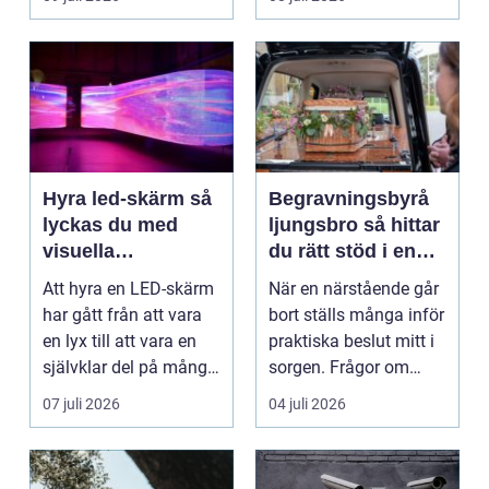
Det är ett m...
Hyra led-skärm så
Begravningsbyrå
lyckas du med
ljungsbro så hittar
visuella
du rätt stöd i en
upplevelser på
svår tid
Att hyra en LED-skärm
När en närstående går
event
har gått från att vara
bort ställs många inför
en lyx till att vara en
praktiska beslut mitt i
självklar del på många
sorgen. Frågor om
event, m...
ceremoni, ju...
07 juli 2026
04 juli 2026