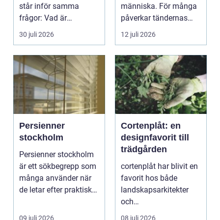
står inför samma
människa. För många
frågor: Vad är
påverkar tändernas
samlingen värd? Var
utseende både
30 juli 2026
12 juli 2026
vänder m...
självförtroendet ...
Persienner
Cortenplåt: en
stockholm
designfavorit till
trädgården
Persienner stockholm
är ett sökbegrepp som
cortenplåt har blivit en
många använder när
favorit hos både
de letar efter praktiska
landskapsarkitekter
och snygga so...
och
trädgårdsentusiaster.
09 juli 2026
08 juli 2026