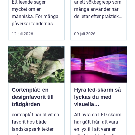
Ett leende säger
är ett sökbegrepp som
mycket om en
många använder när
människa. För många
de letar efter praktiska
påverkar tändernas
och snygga so...
utseende både
12 juli 2026
09 juli 2026
självförtroendet ...
Cortenplåt: en
Hyra led-skärm så
designfavorit till
lyckas du med
trädgården
visuella
upplevelser på
cortenplåt har blivit en
Att hyra en LED-skärm
event
favorit hos både
har gått från att vara
landskapsarkitekter
en lyx till att vara en