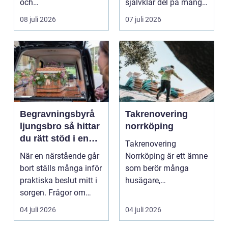
och
självklar del på många
trädgårdsentusiaster.
event, m...
08 juli 2026
07 juli 2026
Det är ett m...
Begravningsbyrå
Takrenovering
ljungsbro så hittar
norrköping
du rätt stöd i en
Takrenovering
svår tid
När en närstående går
Norrköping är ett ämne
bort ställs många inför
som berör många
praktiska beslut mitt i
husägare,
sorgen. Frågor om
bostadsrättsföreningar
ceremoni, ju...
och fastighets...
04 juli 2026
04 juli 2026