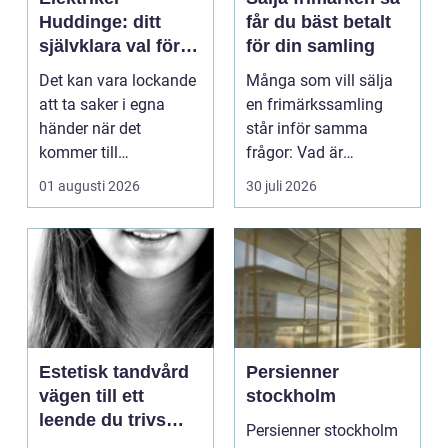
Huddinge: ditt
får du bäst betalt
självklara val för
för din samling
säker elinstallation
Det kan vara lockande
Många som vill sälja
att ta saker i egna
en frimärkssamling
händer när det
står inför samma
kommer till
frågor: Vad är
hemförbättr...
samlingen värd? Var
01 augusti 2026
30 juli 2026
vänder m...
Estetisk tandvård
Persienner
vägen till ett
stockholm
leende du trivs
Persienner stockholm
med