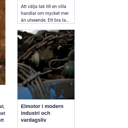
Att välja tak till en villa
handlar om mycket mer
än utseende. Ett bra tak
skyddar huset mot regn,
snö, blåst och fukt, och
påverkar både
inomhusklimat och
ekonomi. I en stad med
skiftande väder som
Växjö blir valet av
material, utförande
05
augusti 2026
Elmotor i modern
at,
industri och
ket
vardagsliv
tt