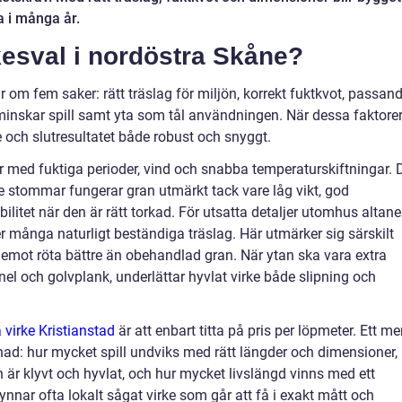
la i många år.
rkesval i nordöstra Skåne?
ar om fem saker: rätt träslag för miljön, korrekt fuktkvot, passan
inskar spill samt yta som tål användningen. När dessa faktore
och slutresultatet både robust och snyggt.
 med fuktiga perioder, vind och snabba temperaturskiftningar. 
nde stommar fungerar gran utmärkt tack vare låg vikt, god
itet när den är rätt torkad. För utsatta detaljer utomhus altaner
r många naturligt beständiga träslag. Här utmärker sig särskilt
emot röta bättre än obehandlad gran. När ytan ska vara extra
anel och golvplank, underlättar hyvlat virke både slipning och
 virke Kristianstad
är att enbart titta på pris per löpmeter. Ett me
stnad: hur mycket spill undviks med rätt längder och dimensioner,
 är klyvt och hyvlat, och hur mycket livslängd vinns med ett
nnar ofta lokalt sågat virke som går att få i exakt mått och