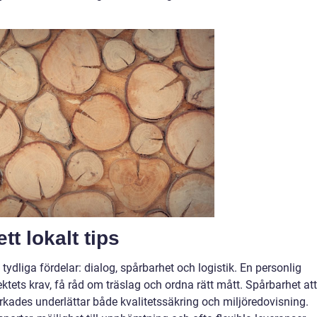
tt lokalt tips
e tydliga fördelar: dialog, spårbarhet och logistik. En personlig
jektets krav, få råd om träslag och ordna rätt mått. Spårbarhet att
torkades underlättar både kvalitetssäkring och miljöredovisning.