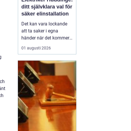
ditt självklara val för
säker elinstallation
Det kan vara lockande
att ta saker i egna
händer när det kommer
till hemförbättringar,
01 augusti 2026
men när det handlar om
g
elinstallationer är det
alltid bäst att vända sig
till ett proffs. I Huddinge
finns det många ...
och
änt
ch