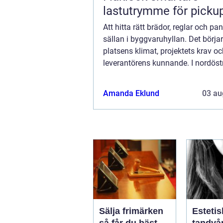
lastutrymme för picku
Att hitta rätt brädor, reglar och pan
sällan i byggvaruhyllan. Det börja
platsens klimat, projektets krav o
leverantörens kunnande. I nordös
möts kustvindar och inlandsluft, vil
Amanda Eklund
03 au
Sälja frimärken
Estetis