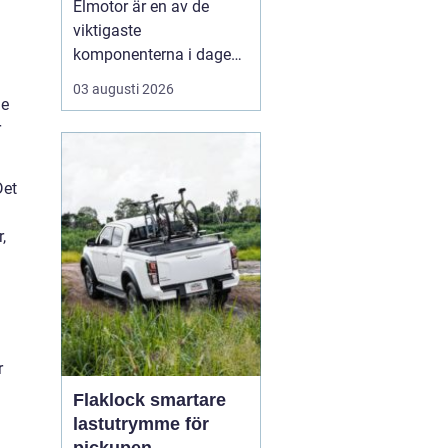
Elmotor är en av de
viktigaste
komponenterna i dagens
samhälle, från små
03 augusti 2026
hushållsapparater till
de
stora industrimaskiner.
r
En väl vald och rätt
skött
elmotor kan
ge hög
Det
driftsäkerhet, lägre ...
,
r
Flaklock smartare
lastutrymme för