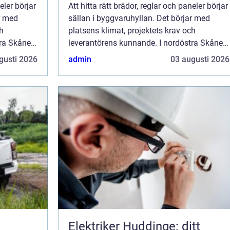
eler börjar
Att hitta rätt brädor, reglar och paneler börjar
r med
sällan i byggvaruhyllan. Det börjar med
ch
platsens klimat, projektets krav och
tra Skåne
leverantörens kunnande. I nordöstra Skåne
...
möts kustvindar och inlandsluft, vil...
gusti 2026
admin
03 augusti 2026
Elektriker Huddinge: ditt