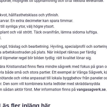
porter, möjlighet till upphämtning och ofta flexibla leveranser.
kvot, hållfasthetsklass och ytfinish.
rvar. En extra decimeter kan spara timmar.
ll synliga ytor, välj högre ytsort.
t, plant och väl strött. Täck ovanifrån, lämna sidorna luftiga.
.
gd, träslag och bearbetning. Hyvling, specialprofil och sorterin
a arbetskostnaden på plats. När inköpet räknas per färdig
öpmeter regel blir bilden tydlig: rätt kvalitet lönar sig.
ra Kristianstad finns flera mindre sågverk med fokus på gran 
vla både små och stora partier. Ett exempel är Vånga Sågverk, k
emötande och virke anpassat till lokala byggbehov från paneler o
lkar. Den som vill kombinera korta ledtider med skräddarsydda
en sådan aktör först. Mer information finns på
vangasagverk.se
.
Läs fler inlägg här