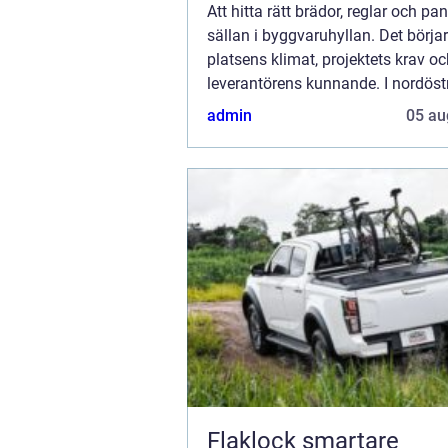
Att hitta rätt brädor, reglar och pan
sällan i byggvaruhyllan. Det börja
platsens klimat, projektets krav o
leverantörens kunnande. I nordös
möts kustvindar och inlandsluft, vil
admin
05 au
Flaklock smartare