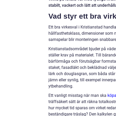
stabilt, vackert och lätt att underhål
Vad styr ett bra vi
Ett bra virkesval i Kristianstad handl
hållfasthetsklass, dimensioner som m
samspelar blir monteringen snabbare 
Kristianstadsområdet bjuder på väder
ställer krav på materialet. Till bära
bärförmåga och förutsägbar formstabil
staket, fasadläkt och beklädnad välje
lärk och douglasgran, som båda står 
jämn eller synlig, till exempel innerp
ytbehandling.
Ett vanligt misstag när man ska
köpa
träffsäkert sätt är att räkna totalko
hur mycket tid sparas om virket redan
beständigare träslag? Den kalkylen gy