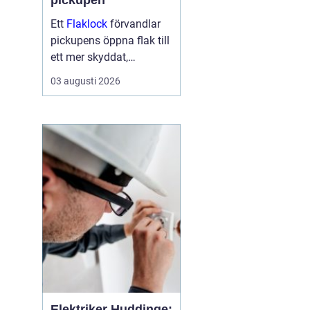
pickupen
Ett
Flaklock
förvandlar
pickupens öppna flak till
ett mer skyddat,
praktiskt och ibland
03 augusti 2026
också mer bränslesnålt
lastutrymme. För många
är skillnaden tydlig
redan efter första
veckan: mindre stök,
torrar...
Elektriker Huddinge: