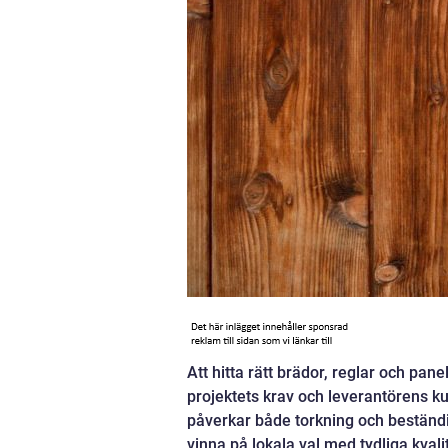
Att hitta rätt brädor, reglar och pan
projektets krav och leverantörens ku
påverkar både torkning och beständig
vinna på lokala val med tydliga kvali