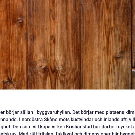
eler börjar sällan i byggvaruhyllan. Det börjar med platsens klim
nnande. I nordöstra Skåne möts kustvindar och inlandsluft, vil
het. Den som vill köpa virke i Kristianstad har därför mycket a
tetskrav. Med rätt träslag, fuktkvot och dimensioner blir bygget