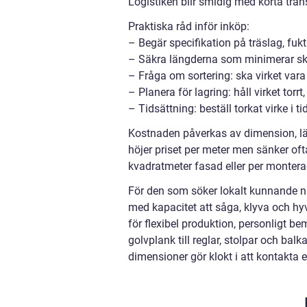
Logistiken blir smidig med korta trans
Praktiska råd inför inköp:
– Begär specifikation på träslag, fukt
– Säkra längderna som minimerar ska
– Fråga om sortering: ska virket vara ti
– Planera för lagring: håll virket torr
– Tidsättning: beställ torkat virke i tid
Kostnaden påverkas av dimension, län
höjer priset per meter men sänker oft
kvadratmeter fasad eller per monterad l
För den som söker lokalt kunnande nä
med kapacitet att såga, klyva och hy
för flexibel produktion, personligt b
golvplank till reglar, stolpar och ba
dimensioner gör klokt i att kontakta 