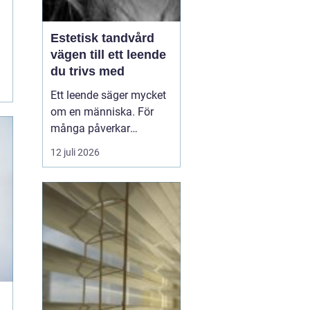
Estetisk tandvård
vägen till ett leende
du trivs med
Ett leende säger mycket
om en människa. För
många påverkar
tändernas utseende
12 juli 2026
både självförtroendet
och hur man upplever
sociala situationer.
estetisk tandvård
handlar om att skapa
et...