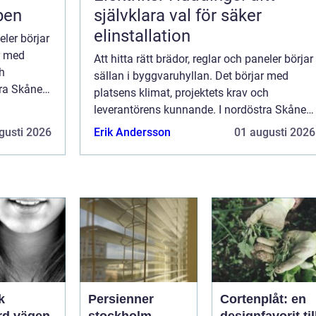
pen
självklara val för säker
elinstallation
eler börjar
r med
Att hitta rätt brädor, reglar och paneler börjar
ch
sällan i byggvaruhyllan. Det börjar med
tra Skåne
platsens klimat, projektets krav och
...
leverantörens kunnande. I nordöstra Skåne
möts kustvindar och inlandsluft, vil...
gusti 2026
Erik Andersson
01 augusti 2026
k
Persienner
Cortenplåt: en