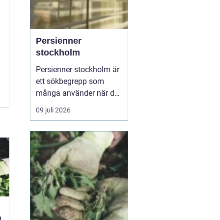
Persienner
stockholm
Persienner stockholm är
ett sökbegrepp som
många använder när de
letar efter praktiska och
09 juli 2026
snygga solskydd för
bostäder och kontor i
huvudstadsområdet.
Persienner har lång tid
varit ett självklart val för
den som vill kombinera
funktion, komfort och ...