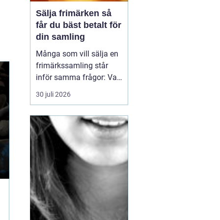
Sälja frimärken så
får du bäst betalt för
din samling
Många som vill sälja en
frimärkssamling står
inför samma frågor: Vad
är samlingen värd? Var
30 juli 2026
vänder man sig? Och hur
undviker man att sälja
för billigt? Oavsett om
samlingen är egen, ärvd
eller del av ett dödsbo
går det att skapa
ordning, få en rättvi...