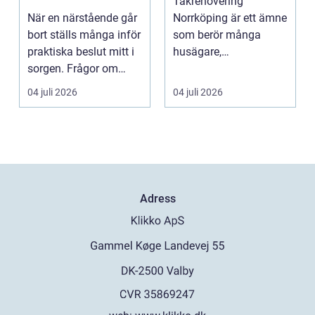
Takrenovering
svår tid
När en närstående går
Norrköping är ett ämne
bort ställs många inför
som berör många
praktiska beslut mitt i
husägare,
sorgen. Frågor om
bostadsrättsföreningar
ceremoni, ju...
och fastighets...
04 juli 2026
04 juli 2026
Adress