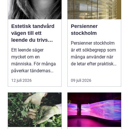
Estetisk tandvård
Persienner
vägen till ett
stockholm
leende du trivs
Persienner stockholm
med
Ett leende säger
är ett sökbegrepp som
mycket om en
många använder när
människa. För många
de letar efter praktiska
påverkar tändernas
och snygga so...
utseende både
12 juli 2026
09 juli 2026
självförtroendet ...