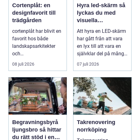
Cortenplåt: en
Hyra led-skärm så
designfavorit till
lyckas du med
trädgården
visuella
upplevelser på
cortenplåt har blivit en
Att hyra en LED-skärm
event
favorit hos både
har gått från att vara
landskapsarkitekter
en lyx till att vara en
och
självklar del på många
trädgårdsentusiaster.
event, m...
08 juli 2026
07 juli 2026
Det är ett m...
Begravningsbyrå
Takrenovering
ljungsbro så hittar
norrköping
du rätt stöd i en