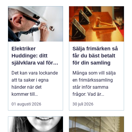
Elektriker
Sälja frimärken så
Huddinge: ditt
får du bäst betalt
självklara val för
för din samling
säker elinstallation
Det kan vara lockande
Många som vill sälja
att ta saker i egna
en frimärkssamling
händer när det
står inför samma
kommer till
frågor: Vad är
hemförbättr...
samlingen värd? Var
01 augusti 2026
30 juli 2026
vänder m...