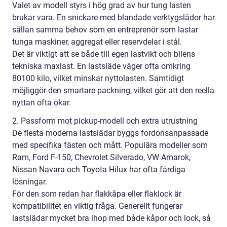
Valet av modell styrs i hög grad av hur tung lasten
brukar vara. En snickare med blandade verktygslådor har
sällan samma behov som en entreprenör som lastar
tunga maskiner, aggregat eller reservdelar i stål.
Det är viktigt att se både till egen lastvikt och bilens
tekniska maxlast. En lastsläde väger ofta omkring
80100 kilo, vilket minskar nyttolasten. Samtidigt
möjliggör den smartare packning, vilket gör att den reella
nyttan ofta ökar.
2. Passform mot pickup-modell och extra utrustning
De flesta moderna lastslädar byggs fordonsanpassade
med specifika fästen och mått. Populära modeller som
Ram, Ford F-150, Chevrolet Silverado, VW Amarok,
Nissan Navara och Toyota Hilux har ofta färdiga
lösningar.
För den som redan har flakkåpa eller flaklock är
kompatibilitet en viktig fråga. Generellt fungerar
lastslädar mycket bra ihop med både kåpor och lock, så