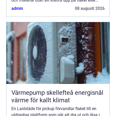
och material utan att klättra upp på flaket eller
göra tunga, vridna lyft. Resultatet blir snabbare ...
admin
08 augusti 2026
Värmepump skellefteå energisnål
värme för kallt klimat
En Lastsläde för pickup förvandlar flaket till en
utdragbar plattform som går att dra ut och låsa i