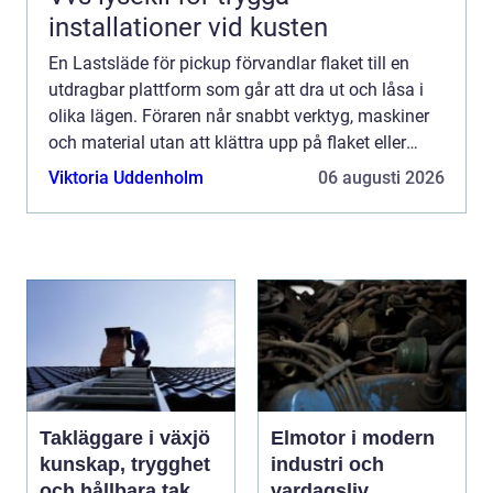
installationer vid kusten
En Lastsläde för pickup förvandlar flaket till en
utdragbar plattform som går att dra ut och låsa i
olika lägen. Föraren når snabbt verktyg, maskiner
och material utan att klättra upp på flaket eller
göra tunga, vridna lyft. Resultatet blir snabbare ...
Viktoria Uddenholm
06 augusti 2026
Takläggare i växjö
Elmotor i modern
kunskap, trygghet
industri och
och hållbara tak
vardagsliv