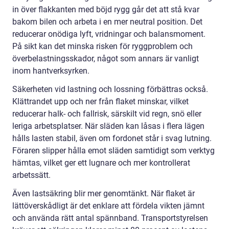
in över flakkanten med böjd rygg går det att stå kvar
bakom bilen och arbeta i en mer neutral position. Det
reducerar onödiga lyft, vridningar och balansmoment.
På sikt kan det minska risken för ryggproblem och
överbelastningsskador, något som annars är vanligt
inom hantverksyrken.
Säkerheten vid lastning och lossning förbättras också.
Klättrandet upp och ner från flaket minskar, vilket
reducerar halk- och fallrisk, särskilt vid regn, snö eller
leriga arbetsplatser. När släden kan låsas i flera lägen
hålls lasten stabil, även om fordonet står i svag lutning.
Föraren slipper hålla emot släden samtidigt som verktyg
hämtas, vilket ger ett lugnare och mer kontrollerat
arbetssätt.
Även lastsäkring blir mer genomtänkt. När flaket är
lättöverskådligt är det enklare att fördela vikten jämnt
och använda rätt antal spännband. Transportstyrelsen