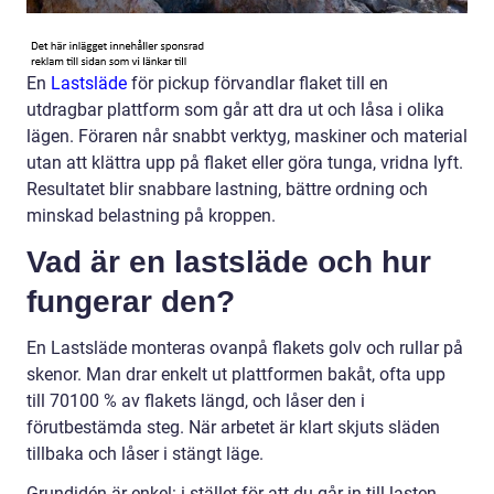
En
Lastsläde
för pickup förvandlar flaket till en
utdragbar plattform som går att dra ut och låsa i olika
lägen. Föraren når snabbt verktyg, maskiner och material
utan att klättra upp på flaket eller göra tunga, vridna lyft.
Resultatet blir snabbare lastning, bättre ordning och
minskad belastning på kroppen.
Vad är en lastsläde och hur
fungerar den?
En Lastsläde monteras ovanpå flakets golv och rullar på
skenor. Man drar enkelt ut plattformen bakåt, ofta upp
till 70100 % av flakets längd, och låser den i
förutbestämda steg. När arbetet är klart skjuts släden
tillbaka och låser i stängt läge.
Grundidén är enkel: i stället för att du går in till lasten,