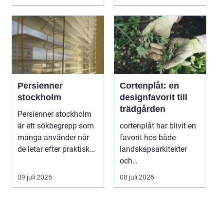
vänder m...
självförtroendet ...
Persienner
Cortenplåt: en
stockholm
designfavorit till
trädgården
Persienner stockholm
är ett sökbegrepp som
cortenplåt har blivit en
många använder när
favorit hos både
de letar efter praktiska
landskapsarkitekter
och snygga so...
och
trädgårdsentusiaster.
09 juli 2026
08 juli 2026
Det är ett m...