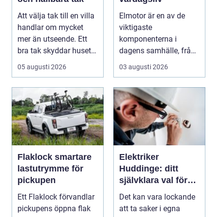
Att välja tak till en villa
Elmotor är en av de
handlar om mycket
viktigaste
mer än utseende. Ett
komponenterna i
bra tak skyddar huset
dagens samhälle, från
mot regn, s...
små hushållsapparater
05 augusti 2026
03 augusti 2026
till stor...
Flaklock smartare
Elektriker
lastutrymme för
Huddinge: ditt
pickupen
självklara val för
säker elinstallation
Ett Flaklock förvandlar
Det kan vara lockande
pickupens öppna flak
att ta saker i egna