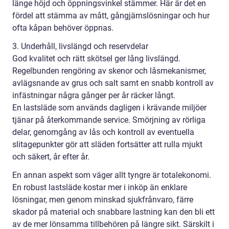
länge höjd och öppningsvinkel stämmer. Här är det en
fördel att stämma av mått, gångjärnslösningar och hur
ofta kåpan behöver öppnas.
3. Underhåll, livslängd och reservdelar
God kvalitet och rätt skötsel ger lång livslängd.
Regelbunden rengöring av skenor och låsmekanismer,
avlägsnande av grus och salt samt en snabb kontroll av
infästningar några gånger per år räcker långt.
En lastsläde som används dagligen i krävande miljöer
tjänar på återkommande service. Smörjning av rörliga
delar, genomgång av lås och kontroll av eventuella
slitagepunkter gör att släden fortsätter att rulla mjukt
och säkert, år efter år.
En annan aspekt som väger allt tyngre är totalekonomi.
En robust lastsläde kostar mer i inköp än enklare
lösningar, men genom minskad sjukfrånvaro, färre
skador på material och snabbare lastning kan den bli ett
av de mer lönsamma tillbehören på längre sikt. Särskilt i