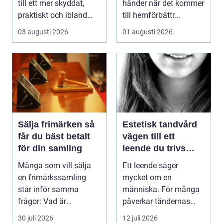
till ett mer skyddat,
händer när det kommer
praktiskt och ibland
till hemförbättr...
också mer br...
03 augusti 2026
01 augusti 2026
Sälja frimärken så
Estetisk tandvård
får du bäst betalt
vägen till ett
för din samling
leende du trivs
med
Många som vill sälja
Ett leende säger
en frimärkssamling
mycket om en
står inför samma
människa. För många
frågor: Vad är
påverkar tändernas
samlingen värd? Var
utseende både
30 juli 2026
12 juli 2026