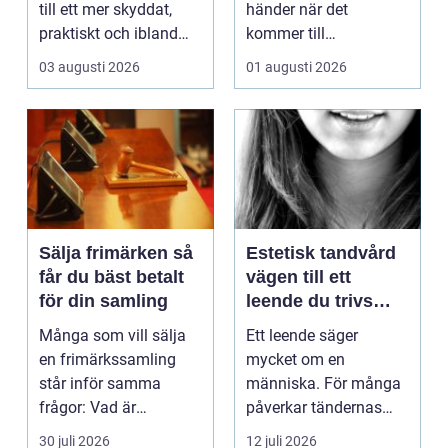
till ett mer skyddat,
händer när det
praktiskt och ibland
kommer till
också mer br...
hemförbättr...
03 augusti 2026
01 augusti 2026
Sälja frimärken så
Estetisk tandvård
får du bäst betalt
vägen till ett
för din samling
leende du trivs
med
Många som vill sälja
Ett leende säger
en frimärkssamling
mycket om en
står inför samma
människa. För många
frågor: Vad är
påverkar tändernas
samlingen värd? Var
utseende både
30 juli 2026
12 juli 2026