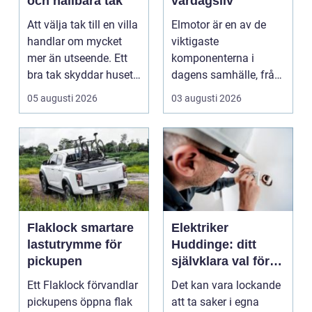
och hållbara tak
vardagsliv
Att välja tak till en villa
Elmotor är en av de
handlar om mycket
viktigaste
mer än utseende. Ett
komponenterna i
bra tak skyddar huset
dagens samhälle, från
mot regn, s...
små hushållsapparater
05 augusti 2026
03 augusti 2026
till stor...
Flaklock smartare
Elektriker
lastutrymme för
Huddinge: ditt
pickupen
självklara val för
säker elinstallation
Ett Flaklock förvandlar
Det kan vara lockande
pickupens öppna flak
att ta saker i egna