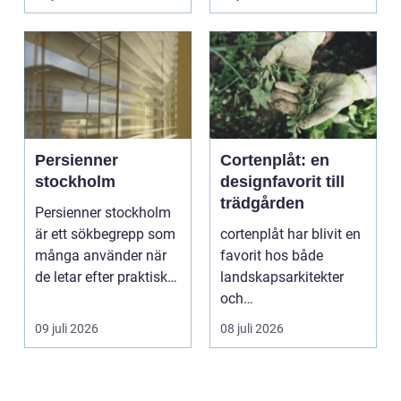
vänder m...
självförtroendet ...
Persienner
Cortenplåt: en
stockholm
designfavorit till
trädgården
Persienner stockholm
är ett sökbegrepp som
cortenplåt har blivit en
många använder när
favorit hos både
de letar efter praktiska
landskapsarkitekter
och snygga so...
och
trädgårdsentusiaster.
09 juli 2026
08 juli 2026
Det är ett m...