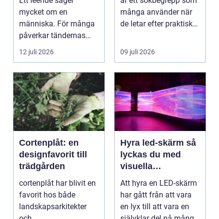
Ett leende säger
är ett sökbegrepp som
mycket om en
många använder när
människa. För många
de letar efter praktiska
påverkar tändernas
och snygga so...
utseende både
12 juli 2026
09 juli 2026
självförtroendet ...
Cortenplåt: en
Hyra led-skärm så
designfavorit till
lyckas du med
trädgården
visuella
upplevelser på
cortenplåt har blivit en
Att hyra en LED-skärm
event
favorit hos både
har gått från att vara
landskapsarkitekter
en lyx till att vara en
och
självklar del på många