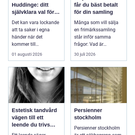
Huddinge: ditt
får du bäst betalt
självklara val för
för din samling
säker elinstallation
Det kan vara lockande
Många som vill sälja
att ta saker i egna
en frimärkssamling
händer när det
står inför samma
kommer till
frågor: Vad är
hemförbättr...
samlingen värd? Var
01 augusti 2026
30 juli 2026
vänder m...
Estetisk tandvård
Persienner
vägen till ett
stockholm
leende du trivs
Persienner stockholm
med