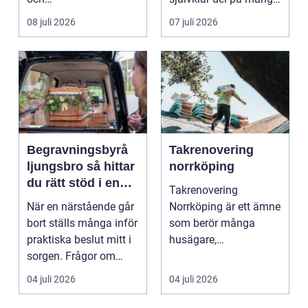
trädgårdsentusiaster.
event, m...
08 juli 2026
07 juli 2026
Det är ett m...
Begravningsbyrå
Takrenovering
ljungsbro så hittar
norrköping
du rätt stöd i en
Takrenovering
svår tid
När en närstående går
Norrköping är ett ämne
bort ställs många inför
som berör många
praktiska beslut mitt i
husägare,
sorgen. Frågor om
bostadsrättsföreningar
ceremoni, ju...
och fastighets...
04 juli 2026
04 juli 2026