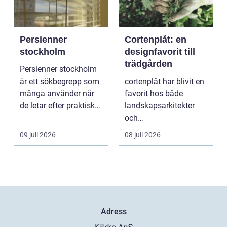
Persienner
Cortenplåt: en
stockholm
designfavorit till
trädgården
Persienner stockholm
är ett sökbegrepp som
cortenplåt har blivit en
många använder när
favorit hos både
de letar efter praktiska
landskapsarkitekter
och snygga so...
och
trädgårdsentusiaster.
09 juli 2026
08 juli 2026
Det är ett m...
Adress