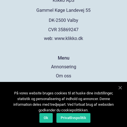
web:
www.klikko.dk
Menu
Annonsering
Om oss
Cookies
På vores website bruges cookies til at huske dine indstillinger,
Kontakta oss
statistik og personalisering af indhold og annoncer. Denne
Sitemap
information deles med tredjepart. Ved fortsat brug af websiden
godkender du cookiepolitikken.
Ok
Privatlivspolitik