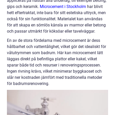
appliceras på nästan alla underlag, till exempel betong,
gips och keramik.
Microcement i Stockholm
har blivit
hett eftertraktat, inte bara för sitt estetiska uttryck, men
också för sin funktionalitet. Materialet kan användas
för att skapa en sömlös känsla av marmor eller betong
och passar utmärkt för köksöar eller tavelväggar.
En av de stora fördelarna med microcement är dess
hållbarhet och vattentålighet, vilket gör det idealiskt för
våtutrymmen som badrum. Här kan microcement lätt
läggas direkt på befintliga plattor eller kakel, vilket
sparar både tid och resurser i renoveringsprocessen.
Ingen rivning krävs, vilket minimerar byggkaoset och
slår ner kostnaden jämfört med traditionella metoder
för badrumsrenovering.