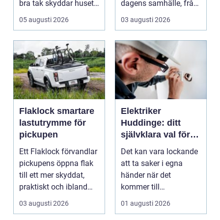
bra tak skyddar huset
dagens samhälle, från
mot regn, s...
små hushållsapparater
05 augusti 2026
03 augusti 2026
till stor...
Flaklock smartare
Elektriker
lastutrymme för
Huddinge: ditt
pickupen
självklara val för
säker elinstallation
Ett Flaklock förvandlar
Det kan vara lockande
pickupens öppna flak
att ta saker i egna
till ett mer skyddat,
händer när det
praktiskt och ibland
kommer till
också mer br...
hemförbättr...
03 augusti 2026
01 augusti 2026