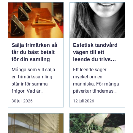
Sälja frimärken så
Estetisk tandvård
får du bäst betalt
vägen till ett
för din samling
leende du trivs
med
Många som vill sälja
Ett leende säger
en frimärkssamling
mycket om en
står inför samma
människa. För många
frågor: Vad är
påverkar tändernas
samlingen värd? Var
utseende både
30 juli 2026
12 juli 2026
vänder m...
självförtroendet ...