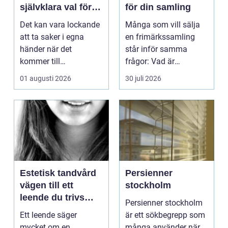
självklara val för
för din samling
säker elinstallation
Det kan vara lockande
Många som vill sälja
att ta saker i egna
en frimärkssamling
händer när det
står inför samma
kommer till
frågor: Vad är
hemförbättr...
samlingen värd? Var
01 augusti 2026
30 juli 2026
vänder m...
Estetisk tandvård
Persienner
vägen till ett
stockholm
leende du trivs
Persienner stockholm
med
Ett leende säger
är ett sökbegrepp som
mycket om en
många använder när