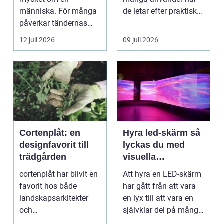
människa. För många
de letar efter praktiska
påverkar tändernas
och snygga so...
utseende både
12 juli 2026
09 juli 2026
självförtroendet ...
Cortenplåt: en
Hyra led-skärm så
designfavorit till
lyckas du med
trädgården
visuella
upplevelser på
cortenplåt har blivit en
Att hyra en LED-skärm
event
favorit hos både
har gått från att vara
landskapsarkitekter
en lyx till att vara en
och
självklar del på många
trädgårdsentusiaster.
event, m...