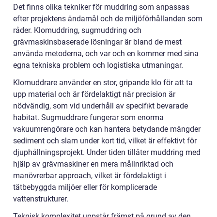
Det finns olika tekniker för muddring som anpassas
efter projektens ändamål och de miljöförhållanden som
råder. Klomuddring, sugmuddring och
grävmaskinsbaserade lösningar är bland de mest
använda metoderna, och var och en kommer med sina
egna tekniska problem och logistiska utmaningar.
Klomuddrare använder en stor, gripande klo för att ta
upp material och är fördelaktigt när precision är
nödvändig, som vid underhåll av specifikt bevarade
habitat. Sugmuddrare fungerar som enorma
vakuumrengörare och kan hantera betydande mängder
sediment och slam under kort tid, vilket är effektivt för
djuphållningsprojekt. Under tiden tillåter muddring med
hjälp av grävmaskiner en mera målinriktad och
manövrerbar approach, vilket är fördelaktigt i
tätbebyggda miljöer eller för komplicerade
vattenstrukturer.
Teknisk komplexitet uppstår främst på grund av den