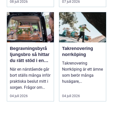
08 juli 2026
07 juli 2026
Det är ett m...
Begravningsbyrå
Takrenovering
ljungsbro så hittar
norrköping
du rätt stöd i en
Takrenovering
svår tid
När en närstående går
Norrköping är ett ämne
bort ställs många inför
som berör många
praktiska beslut mitt i
husägare,
sorgen. Frågor om
bostadsrättsföreningar
ceremoni, ju...
och fastighets...
04 juli 2026
04 juli 2026