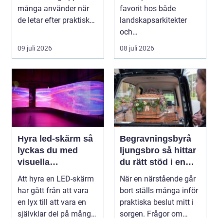
många använder när
favorit hos både
de letar efter praktiska
landskapsarkitekter
och snygga so...
och
trädgårdsentusiaster.
09 juli 2026
08 juli 2026
Det är ett m...
Hyra led-skärm så
Begravningsbyrå
lyckas du med
ljungsbro så hittar
visuella
du rätt stöd i en
upplevelser på
svår tid
Att hyra en LED-skärm
När en närstående går
event
har gått från att vara
bort ställs många inför
en lyx till att vara en
praktiska beslut mitt i
självklar del på många
sorgen. Frågor om