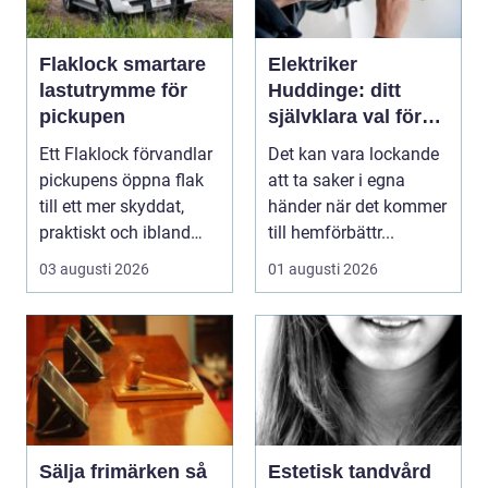
Flaklock smartare
Elektriker
lastutrymme för
Huddinge: ditt
pickupen
självklara val för
säker elinstallation
Ett Flaklock förvandlar
Det kan vara lockande
pickupens öppna flak
att ta saker i egna
till ett mer skyddat,
händer när det kommer
praktiskt och ibland
till hemförbättr...
också mer br...
03 augusti 2026
01 augusti 2026
Sälja frimärken så
Estetisk tandvård