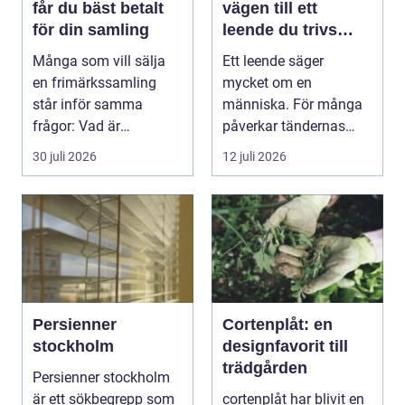
får du bäst betalt
vägen till ett
för din samling
leende du trivs
med
Många som vill sälja
Ett leende säger
en frimärkssamling
mycket om en
står inför samma
människa. För många
frågor: Vad är
påverkar tändernas
samlingen värd? Var
utseende både
30 juli 2026
12 juli 2026
vänder m...
självförtroendet ...
Persienner
Cortenplåt: en
stockholm
designfavorit till
trädgården
Persienner stockholm
är ett sökbegrepp som
cortenplåt har blivit en