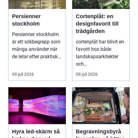
Persienner
Cortenplåt: en
stockholm
designfavorit till
trädgården
Persienner stockholm
är ett sökbegrepp som
cortenplåt har blivit en
många använder när
favorit hos både
de letar efter praktiska
landskapsarkitekter
och snygga so...
och
trädgårdsentusiaster.
09 juli 2026
08 juli 2026
Det är ett m...
Hyra led-skärm så
Begravningsbyrå