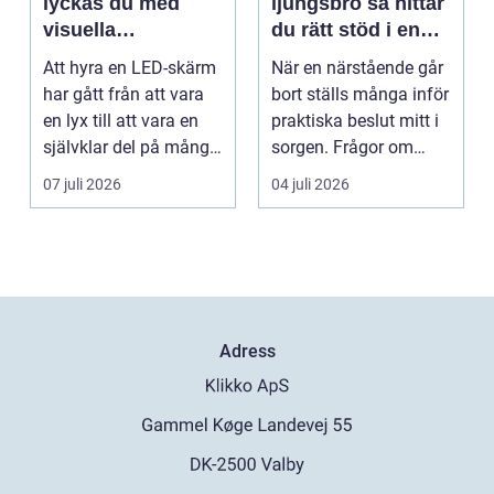
lyckas du med
ljungsbro så hittar
visuella
du rätt stöd i en
upplevelser på
svår tid
Att hyra en LED-skärm
När en närstående går
event
har gått från att vara
bort ställs många inför
en lyx till att vara en
praktiska beslut mitt i
självklar del på många
sorgen. Frågor om
event, m...
ceremoni, ju...
07 juli 2026
04 juli 2026
Adress