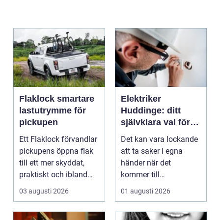
Flaklock smartare
Elektriker
lastutrymme för
Huddinge: ditt
pickupen
självklara val för
säker elinstallation
Ett Flaklock förvandlar
Det kan vara lockande
pickupens öppna flak
att ta saker i egna
till ett mer skyddat,
händer när det
praktiskt och ibland
kommer till
också mer br...
hemförbättr...
03 augusti 2026
01 augusti 2026