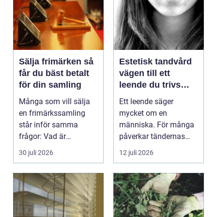
Sälja frimärken så
Estetisk tandvård
får du bäst betalt
vägen till ett
för din samling
leende du trivs
med
Många som vill sälja
Ett leende säger
en frimärkssamling
mycket om en
står inför samma
människa. För många
frågor: Vad är
påverkar tändernas
samlingen värd? Var
utseende både
30 juli 2026
12 juli 2026
vänder m...
självförtroendet ...