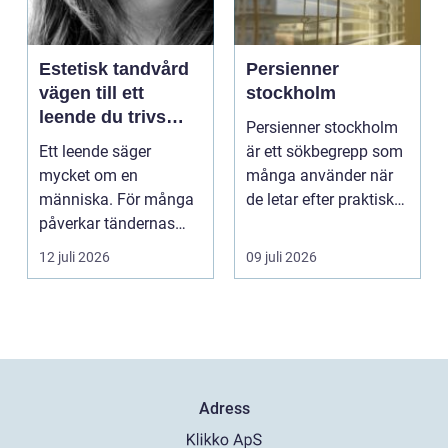
Estetisk tandvård
Persienner
vägen till ett
stockholm
leende du trivs
Persienner stockholm
med
Ett leende säger
är ett sökbegrepp som
mycket om en
många använder när
människa. För många
de letar efter praktiska
påverkar tändernas
och snygga so...
utseende både
12 juli 2026
09 juli 2026
självförtroendet ...
Adress