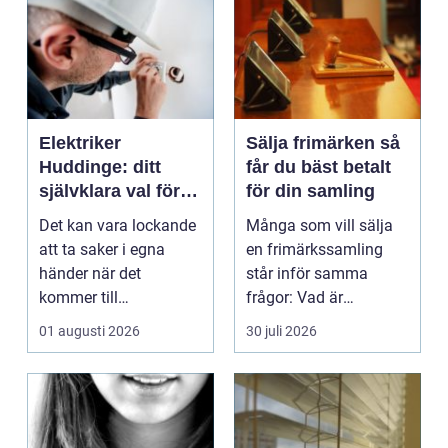
Elektriker
Sälja frimärken så
Huddinge: ditt
får du bäst betalt
självklara val för
för din samling
säker elinstallation
Det kan vara lockande
Många som vill sälja
att ta saker i egna
en frimärkssamling
händer när det
står inför samma
kommer till
frågor: Vad är
hemförbättr...
samlingen värd? Var
01 augusti 2026
30 juli 2026
vänder m...