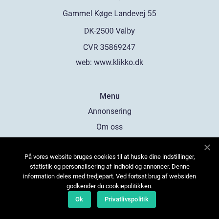
web:
www.klikko.dk
Menu
Annonsering
Om oss
Cookies
På vores website bruges cookies til at huske dine indstillinger,
Kontakta oss
statistik og personalisering af indhold og annoncer. Denne
Sitemap
information deles med tredjepart. Ved fortsat brug af websiden
godkender du cookiepolitikken.
Ok
Privatlivspolitik