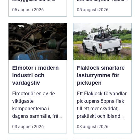
extra höga krav på...
mot regn, s...
06 augusti 2026
05 augusti 2026
Elmotor i modern
Flaklock smartare
industri och
lastutrymme för
vardagsliv
pickupen
Elmotor är en av de
Ett Flaklock förvandlar
viktigaste
pickupens öppna flak
komponenterna i
till ett mer skyddat,
dagens samhälle, från
praktiskt och ibland
små hushållsapparater
också mer br...
03 augusti 2026
03 augusti 2026
till stor...