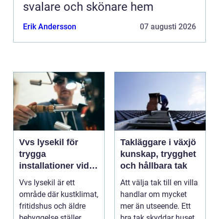
svalare och skönare hem
Erik Andersson
07 augusti 2026
Vvs lysekil för
Takläggare i växjö
trygga
kunskap, trygghet
installationer vid
och hållbara tak
kusten
Vvs lysekil är ett
Att välja tak till en villa
område där kustklimat,
handlar om mycket
fritidshus och äldre
mer än utseende. Ett
bebyggelse ställer
bra tak skyddar huset