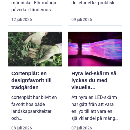
människa. För många
de letar efter praktiska
påverkar tändernas
och snygga so...
utseende både
12 juli 2026
09 juli 2026
självförtroendet ...
Cortenplåt: en
Hyra led-skärm så
designfavorit till
lyckas du med
trädgården
visuella
upplevelser på
cortenplåt har blivit en
Att hyra en LED-skärm
event
favorit hos både
har gått från att vara
landskapsarkitekter
en lyx till att vara en
och
självklar del på många
trädgårdsentusiaster.
event, m...
08 juli 2026
07 juli 2026