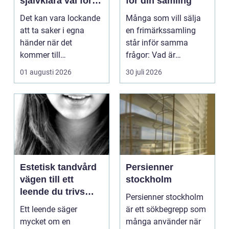
självklara val för
för din samling
säker elinstallation
Det kan vara lockande
Många som vill sälja
att ta saker i egna
en frimärkssamling
händer när det
står inför samma
kommer till
frågor: Vad är
hemförbättr...
samlingen värd? Var
01 augusti 2026
30 juli 2026
vänder m...
Estetisk tandvård
Persienner
vägen till ett
stockholm
leende du trivs
Persienner stockholm
med
Ett leende säger
är ett sökbegrepp som
mycket om en
många använder när