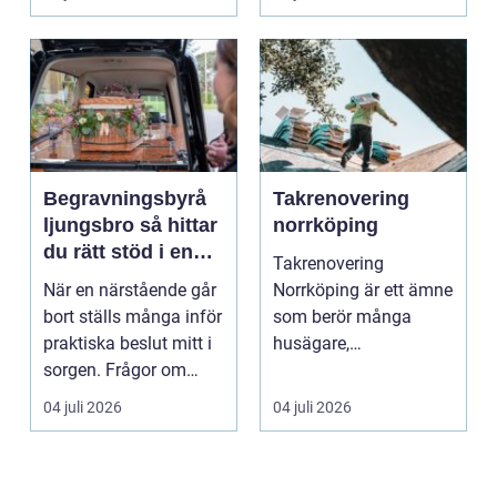
Det är ett m...
Begravningsbyrå
Takrenovering
ljungsbro så hittar
norrköping
du rätt stöd i en
Takrenovering
svår tid
När en närstående går
Norrköping är ett ämne
bort ställs många inför
som berör många
praktiska beslut mitt i
husägare,
sorgen. Frågor om
bostadsrättsföreningar
ceremoni, ju...
och fastighets...
04 juli 2026
04 juli 2026