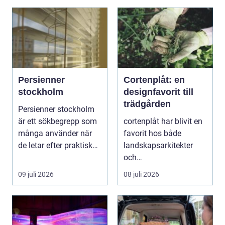
Persienner
Cortenplåt: en
stockholm
designfavorit till
trädgården
Persienner stockholm
är ett sökbegrepp som
cortenplåt har blivit en
många använder när
favorit hos både
de letar efter praktiska
landskapsarkitekter
och snygga so...
och
trädgårdsentusiaster.
09 juli 2026
08 juli 2026
Det är ett m...