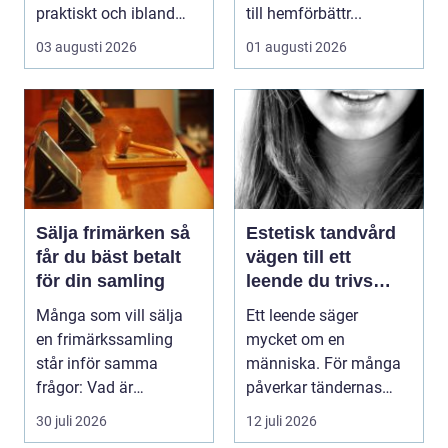
praktiskt och ibland
till hemförbättr...
också mer br...
03 augusti 2026
01 augusti 2026
Sälja frimärken så
Estetisk tandvård
får du bäst betalt
vägen till ett
för din samling
leende du trivs
med
Många som vill sälja
Ett leende säger
en frimärkssamling
mycket om en
står inför samma
människa. För många
frågor: Vad är
påverkar tändernas
samlingen värd? Var
utseende både
30 juli 2026
12 juli 2026
vänder m...
självförtroendet ...