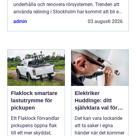
underhålla och renovera rörsystemen. Trenden att
använda relining i Stockholm har kommit att bli en
populär och sm...
admin
03 augusti 2026
Flaklock smartare
Elektriker
lastutrymme för
Huddinge: ditt
pickupen
självklara val för
säker elinstallation
Ett Flaklock förvandlar
Det kan vara lockande
pickupens öppna flak
att ta saker i egna
till ett mer skyddat,
händer när det kommer