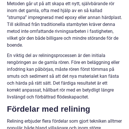
Metoden går ut på att skapa ett nytt, självbärande rör
inom det gamla, ofta med hjälp av en så kallad
”strumpa” impregnerad med epoxy eller annan härdplast.
Till skillnad från traditionella stambyten kräver denna
metod inte omfattande rivningsarbeten i fastigheten,
vilket gör den både billigare och mindre störande för de
boende.
En viktig del av reliningsprocessen är den initiala
rengöringen av de gamla rören. Före en beläggning eller
infodring kan påbörjas, måste rören först tömmas på
smuts och sediment så att det nya materialet kan fästa
och härda på rätt sätt. Det färdiga resultatet är ett
korrekt anpassat, hållbart rör med en betydligt längre
livslängd och förbättrad flödeskapacitet.
Fördelar med relining
Relining erbjuder flera fördelar som gjort tekniken alltmer
populär, både bland villaägare och inom större