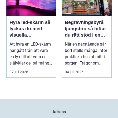
Hyra led-skärm så
Begravningsbyrå
lyckas du med
ljungsbro så hittar
visuella
du rätt stöd i en
upplevelser på
svår tid
Att hyra en LED-skärm
När en närstående går
event
har gått från att vara
bort ställs många inför
en lyx till att vara en
praktiska beslut mitt i
självklar del på många
sorgen. Frågor om
event, m...
ceremoni, ju...
07 juli 2026
04 juli 2026
Adress