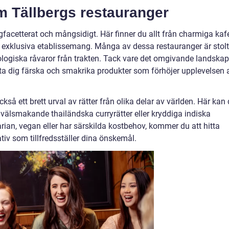
 Tällbergs restauranger
facetterat och mångsidigt. Här finner du allt från charmiga kaf
r exklusiva etablissemang. Många av dessa restauranger är stol
ologiska råvaror från trakten. Tack vare det omgivande landskap
änta dig färska och smakrika produkter som förhöjer upplevelsen 
kså ett brett urval av rätter från olika delar av världen. Här kan
 välsmakande thailändska curryrätter eller kryddiga indiska
arian, vegan eller har särskilda kostbehov, kommer du att hitta
iv som tillfredsställer dina önskemål.