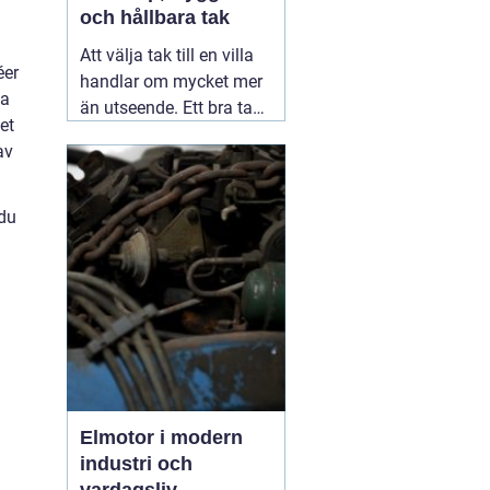
och hållbara tak
Att välja tak till en villa
éer
handlar om mycket mer
ta
än utseende. Ett bra tak
et
skyddar huset mot regn,
av
snö, blåst och fukt, och
påverkar både
inomhusklimat och
 du
ekonomi. I en stad med
skiftande väder som
Växjö blir valet av
material, utförande
05
augusti 2026
Elmotor i modern
industri och