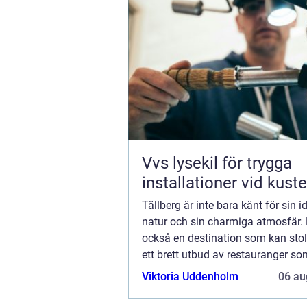
Vvs lysekil för trygga
installationer vid kust
Tällberg är inte bara känt för sin i
natur och sin charmiga atmosfär. 
också en destination som kan sto
ett brett utbud av restauranger so
enastående matupplevelser för ...
Viktoria Uddenholm
06 au