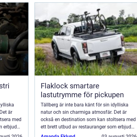
tri
Flaklock smartare
lastutrymme för pickupen
dylliska
Tällberg är inte bara känt för sin idylliska
Det är
natur och sin charmiga atmosfär. Det är
ltsera med
också en destination som kan stoltsera med
m erbjuder
ett brett utbud av restauranger som erbjuder
enastående matupplevelser för ...
gusti 2026
Amanda Eklund
03 augusti 2026