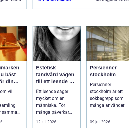
rimärken
Estetisk
Persienner
du bäst
tandvård vägen
stockholm
för din
till ett leende du
Persienner
g
trivs med
om vill
Ett leende säger
stockholm är ett
mycket om en
sökbegrepp som
samling
människa. För
många använder
ör samma
många påverkar
när de letar efter
Vad är
tändernas utseende
praktiska och
26
12 juli 2026
09 juli 2026
en värd?
både
snygga so...