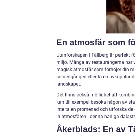
En atmosfär som fö
Utanförskapen i Tällberg är perfekt f
miljö. Många av restaurangerna har v
magisk atmosfär som förhöjer din ma
solnedgången eller ta en avkopplande
landskapet.
Det finns också möjlighet att kombin
kan till exempel besöka någon av stade
inte ta en promenad och utforska de
in atmosfären i denna härliga dalast
Åkerblads: En av T