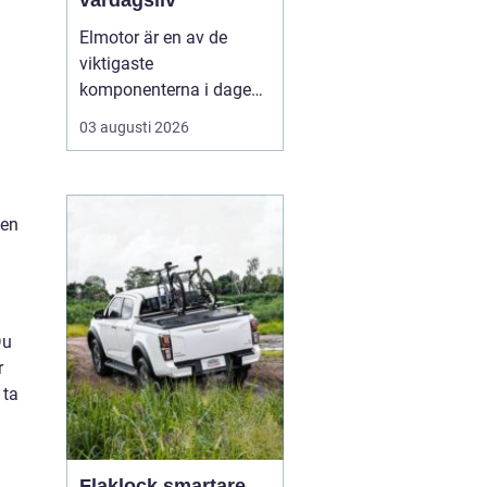
vardagsliv
Elmotor är en av de
viktigaste
komponenterna i dagens
samhälle, från små
03 augusti 2026
hushållsapparater till
stora industrimaskiner.
En väl vald och rätt
skött
elmotor kan
ge hög
 en
driftsäkerhet, lägre ...
Du
r
 ta
Flaklock smartare