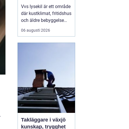
Vvs lysekil är ett område
där kustklimat, fritidshus
och äldre bebyggelse
ställer extra höga krav
06 augusti 2026
på rörarbeten,
värmesystem och
vatteninstallationer.
Många fastighetsägare
upplever en blandning
av återkommande
säsongsproblem, akuta
läckage och behov...
r
Takläggare i växjö
kunskap, trygghet