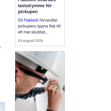
lastutrymme för
pickupen
Ett
Flaklock
förvandlar
pickupens öppna flak till
ett mer skyddat,
praktiskt och ibland
03 augusti 2026
också mer bränslesnålt
e
lastutrymme. För många
är skillnaden tydlig
redan efter första
veckan: mindre stök,
torrar...