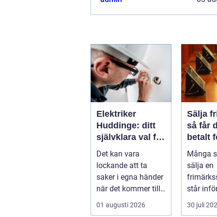
Elektriker
Sälja f
Huddinge: ditt
så får 
självklara val för
betalt 
säker
samlin
Det kan vara
Många s
elinstallation
lockande att ta
sälja en
saker i egna händer
frimärks
när det kommer till
står inf
hemförbättr...
frågor: 
01 augusti 2026
30 juli 20
samling