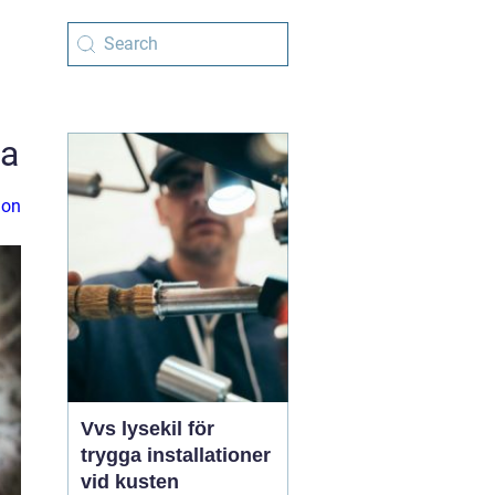
na
ion
Vvs lysekil för
trygga installationer
vid kusten