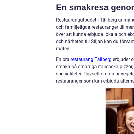
En smakresa genom
Restaurangutbudet i Tällberg är mång
och familjeägda restauranger till me
över att kunna erbjuda lokala och ek
och närheten till Siljan kan du förv
maten.
En bra
restaurang Tällberg
erbjuder oc
smaka på smarriga italienska pizzor,
specialiteter. Oavsett om du är veget
restauranger som kan erbjuda alternat