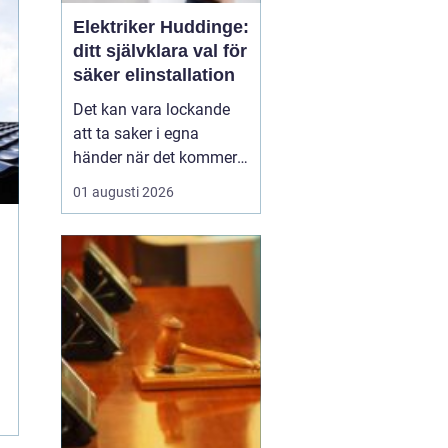
Elektriker Huddinge:
ditt självklara val för
säker elinstallation
Det kan vara lockande
att ta saker i egna
händer när det kommer
till hemförbättringar,
01 augusti 2026
men när det handlar om
elinstallationer är det
alltid bäst att vända sig
till ett proffs. I Huddinge
finns det många ...