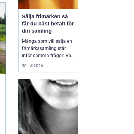
Sälja frimärken så
får du bäst betalt för
din samling
Många som vill sälja en
frimärkssamling står
inför samma frågor: Vad
är samlingen värd? Var
30 juli 2026
vänder man sig? Och hur
undviker man att sälja
för billigt? Oavsett om
samlingen är egen, ärvd
eller del av ett dödsbo
går det att skapa
ordning, få en rättvi...