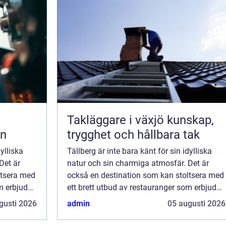
Takläggare i växjö kunskap,
en
trygghet och hållbara tak
dylliska
Tällberg är inte bara känt för sin idylliska
Det är
natur och sin charmiga atmosfär. Det är
ltsera med
också en destination som kan stoltsera med
m erbjuder
ett brett utbud av restauranger som erbjuder
enastående matupplevelser för ...
gusti 2026
admin
05 augusti 2026