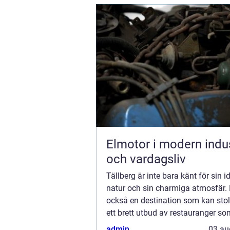
Elmotor i modern indus
och vardagsliv
Tällberg är inte bara känt för sin i
natur och sin charmiga atmosfär. 
också en destination som kan sto
ett brett utbud av restauranger so
enastående matupplevelser för ...
admin
03 au