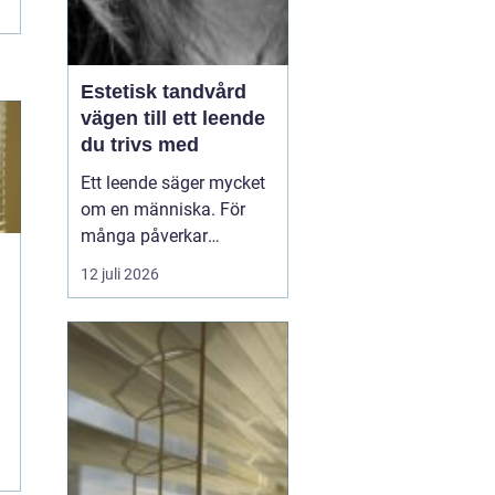
Estetisk tandvård
vägen till ett leende
du trivs med
Ett leende säger mycket
om en människa. För
många påverkar
tändernas utseende
12 juli 2026
både självförtroendet
och hur man upplever
sociala situationer.
estetisk tandvård
handlar om att skapa
et...