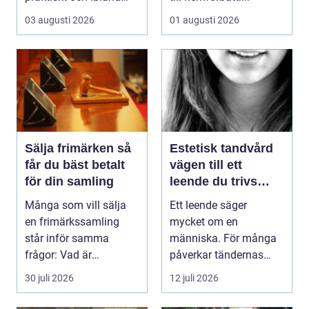
också mer br...
03 augusti 2026
01 augusti 2026
Sälja frimärken så
Estetisk tandvård
får du bäst betalt
vägen till ett
för din samling
leende du trivs
med
Många som vill sälja
Ett leende säger
en frimärkssamling
mycket om en
står inför samma
människa. För många
frågor: Vad är
påverkar tändernas
samlingen värd? Var
utseende både
30 juli 2026
12 juli 2026
vänder m...
självförtroendet ...