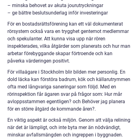
– minska behovet av akuta jourutryckningar
– ge bättre beslutsunderlag inför investeringar
För en bostadsrättsförening kan ett väl dokumenterat
rörsystem också vara en trygghet gentemot medlemmar
och spekulanter. Att kunna visa upp när rören
inspekterades, vilka åtgärder som planerats och hur man
arbetar förebyggande skapar förtroende och kan
påverka värderingen positivt.
För villaägare i Stockholm blir bilden mer personlig. En
dold läcka kan förstöra badrum, kök och källarutrymmen
ofta med långvariga saneringar som följd. Med en
rörinspektion får ägaren svar på frågor som: Hur mår
avloppsstammen egentligen? och Behöver jag planera
för en större åtgärd de kommande åren?.
En viktig aspekt är också miljön. Genom att välja relining
när det är lämpligt, och inte byta mer än nödvändigt,
minskar avfallsmängden och ingreppen i byggnaden.