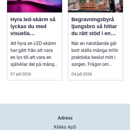
Hyra led-skärm så
Begravningsbyrå
lyckas du med
ljungsbro så hittar
visuella
du rätt stöd i en
upplevelser på
svår tid
Att hyra en LED-skärm
När en närstående går
event
har gått från att vara
bort ställs många inför
en lyx till att vara en
praktiska beslut mitt i
självklar del på många
sorgen. Frågor om
event, m...
ceremoni, ju...
07 juli 2026
04 juli 2026
Adress