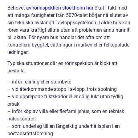
Behovet
av rörinspektion stockholm har
ökat i takt med
att många fastigheter från 5070-talet börjar nå slutet av
sin tekniska livslängd i avloppssystemen. I äldre hus kan
rören vara kraftigt slitna utan att problemen ännu hunnit
bli akuta. För nyare hus handlar det ofta om att
kontrollera byggfel, sättningar i marken eller felkopplade
ledningar.
Typiska situationer där en rörinspektion är klokt att
beställa:
– inför relining eller stambyte
– vid återkommande stopp i avlopp, trots spolning
– vid upprepade fuktskador eller dålig lukt utan tydlig
orsak
– inför köp av villa eller flerfamiljshus, som en teknisk
hälsokontroll
– som underlag till en långsiktig underhållsplan i en
bostadsrättsförening