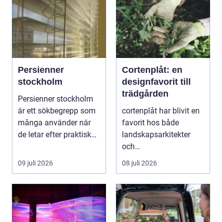
Persienner
Cortenplåt: en
stockholm
designfavorit till
trädgården
Persienner stockholm
är ett sökbegrepp som
cortenplåt har blivit en
många använder när
favorit hos både
de letar efter praktiska
landskapsarkitekter
och snygga so...
och
trädgårdsentusiaster.
09 juli 2026
08 juli 2026
Det är ett m...