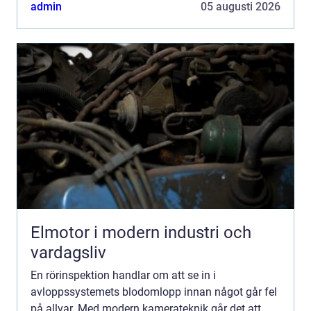
och felaktiga lutningar i tid. För villaägare,
admin
05 augusti 2026
bostadsrättsföreni...
Elmotor i modern industri och
vardagsliv
En rörinspektion handlar om att se in i
avloppssystemets blodomlopp innan något går fel
på allvar. Med modern kamerateknik går det att