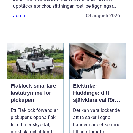
upptäcka sprickor, sättningar, rost, beläggningar
och felaktiga lutningar i tid. För villaägare,
admin
03 augusti 2026
bostadsrättsföreni...
Flaklock smartare
Elektriker
lastutrymme för
Huddinge: ditt
pickupen
självklara val för
säker elinstallation
Ett Flaklock förvandlar
Det kan vara lockande
pickupens öppna flak
att ta saker i egna
till ett mer skyddat,
händer när det kommer
praktiskt och ibland
till hemförbättr...