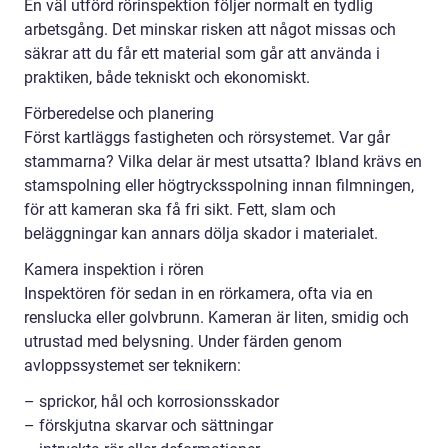
En väl utförd rörinspektion följer normalt en tydlig
arbetsgång. Det minskar risken att något missas och
säkrar att du får ett material som går att använda i
praktiken, både tekniskt och ekonomiskt.
Förberedelse och planering
Först kartläggs fastigheten och rörsystemet. Var går
stammarna? Vilka delar är mest utsatta? Ibland krävs en
stamspolning eller högtrycksspolning innan filmningen,
för att kameran ska få fri sikt. Fett, slam och
beläggningar kan annars dölja skador i materialet.
Kamera inspektion i rören
Inspektören för sedan in en rörkamera, ofta via en
renslucka eller golvbrunn. Kameran är liten, smidig och
utrustad med belysning. Under färden genom
avloppssystemet ser teknikern:
– sprickor, hål och korrosionsskador
– förskjutna skarvar och sättningar