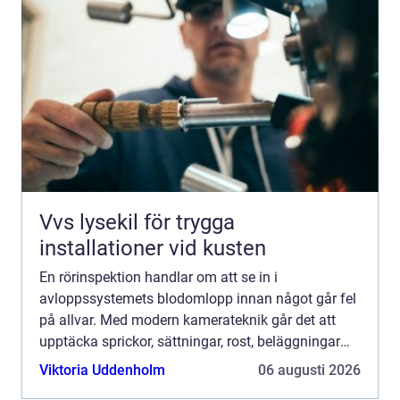
Vvs lysekil för trygga
installationer vid kusten
En rörinspektion handlar om att se in i
avloppssystemets blodomlopp innan något går fel
på allvar. Med modern kamerateknik går det att
upptäcka sprickor, sättningar, rost, beläggningar
och felaktiga lutningar i tid. För villaägare,
Viktoria Uddenholm
06 augusti 2026
bostadsrättsföreni...