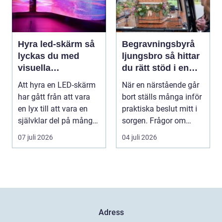
Hyra led-skärm så
Begravningsbyrå
lyckas du med
ljungsbro så hittar
visuella
du rätt stöd i en
upplevelser på
svår tid
Att hyra en LED-skärm
När en närstående går
event
har gått från att vara
bort ställs många inför
en lyx till att vara en
praktiska beslut mitt i
självklar del på många
sorgen. Frågor om
event, m...
ceremoni, ju...
07 juli 2026
04 juli 2026
Adress