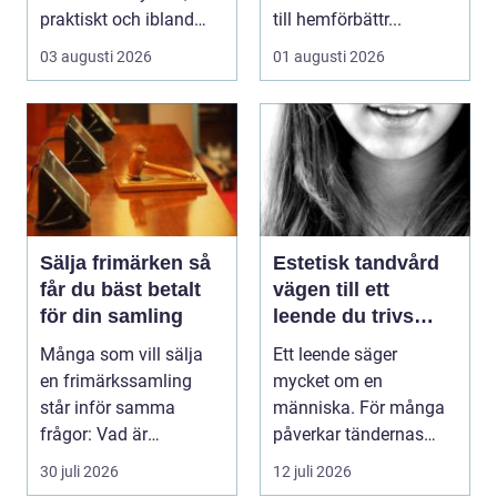
praktiskt och ibland
till hemförbättr...
också mer br...
03 augusti 2026
01 augusti 2026
Sälja frimärken så
Estetisk tandvård
får du bäst betalt
vägen till ett
för din samling
leende du trivs
med
Många som vill sälja
Ett leende säger
en frimärkssamling
mycket om en
står inför samma
människa. För många
frågor: Vad är
påverkar tändernas
samlingen värd? Var
utseende både
30 juli 2026
12 juli 2026
vänder m...
självförtroendet ...