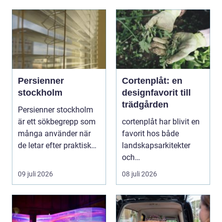
Persienner
Cortenplåt: en
stockholm
designfavorit till
trädgården
Persienner stockholm
är ett sökbegrepp som
cortenplåt har blivit en
många använder när
favorit hos både
de letar efter praktiska
landskapsarkitekter
och snygga so...
och
trädgårdsentusiaster.
09 juli 2026
08 juli 2026
Det är ett m...