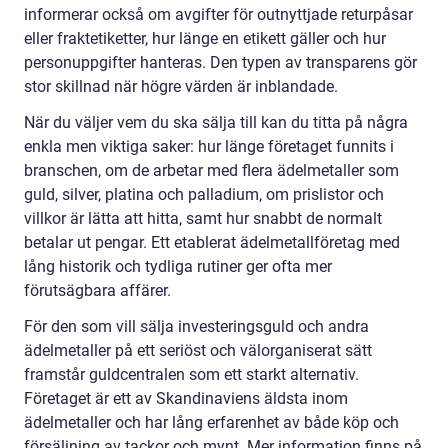
informerar också om avgifter för outnyttjade returpåsar
eller fraktetiketter, hur länge en etikett gäller och hur
personuppgifter hanteras. Den typen av transparens gör
stor skillnad när högre värden är inblandade.
När du väljer vem du ska sälja till kan du titta på några
enkla men viktiga saker: hur länge företaget funnits i
branschen, om de arbetar med flera ädelmetaller som
guld, silver, platina och palladium, om prislistor och
villkor är lätta att hitta, samt hur snabbt de normalt
betalar ut pengar. Ett etablerat ädelmetallföretag med
lång historik och tydliga rutiner ger ofta mer
förutsägbara affärer.
För den som vill sälja investeringsguld och andra
ädelmetaller på ett seriöst och välorganiserat sätt
framstår guldcentralen som ett starkt alternativ.
Företaget är ett av Skandinaviens äldsta inom
ädelmetaller och har lång erfarenhet av både köp och
försäljning av tackor och mynt. Mer information finns på