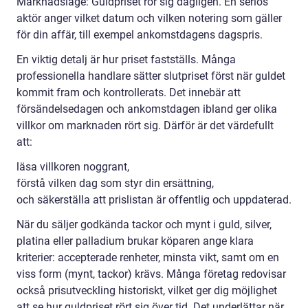
Marknadsläge: Guldpriset rör sig dagligen. En seriös
aktör anger vilket datum och vilken notering som gäller
för din affär, till exempel ankomstdagens dagspris.
En viktig detalj är hur priset fastställs. Många
professionella handlare sätter slutpriset först när guldet
kommit fram och kontrollerats. Det innebär att
försändelsedagen och ankomstdagen ibland ger olika
villkor om marknaden rört sig. Därför är det värdefullt
att:
läsa villkoren noggrant,
förstå vilken dag som styr din ersättning,
och säkerställa att prislistan är offentlig och uppdaterad.
När du säljer godkända tackor och mynt i guld, silver,
platina eller palladium brukar köparen ange klara
kriterier: accepterade renheter, minsta vikt, samt om en
viss form (mynt, tackor) krävs. Många företag redovisar
också prisutveckling historiskt, vilket ger dig möjlighet
att se hur guldpriset rört sig över tid. Det underlättar när