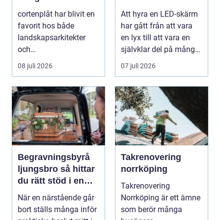
upplevelser på
cortenplåt har blivit en
Att hyra en LED-skärm
event
favorit hos både
har gått från att vara
landskapsarkitekter
en lyx till att vara en
och
självklar del på många
trädgårdsentusiaster.
event, m...
08 juli 2026
07 juli 2026
Det är ett m...
Begravningsbyrå
Takrenovering
ljungsbro så hittar
norrköping
du rätt stöd i en
Takrenovering
svår tid
När en närstående går
Norrköping är ett ämne
bort ställs många inför
som berör många