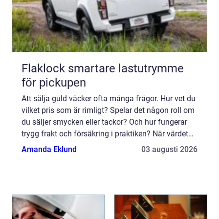
Flaklock smartare lastutrymme
för pickupen
Att sälja guld väcker ofta många frågor. Hur vet du
vilket pris som är rimligt? Spelar det någon roll om
du säljer smycken eller tackor? Och hur fungerar
trygg frakt och försäkring i praktiken? När värdet
på ädelmetaller rör sig snabbt blir kunskap e...
Amanda Eklund
03 augusti 2026