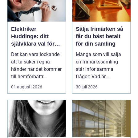
Elektriker
Sälja frimärken så
Huddinge: ditt
får du bäst betalt
självklara val för
för din samling
säker elinstallation
Det kan vara lockande
Många som vill sälja
att ta saker i egna
en frimärkssamling
händer när det kommer
står inför samma
till hemförbättr...
frågor: Vad är
samlingen värd? Var
01 augusti 2026
30 juli 2026
vänder m...