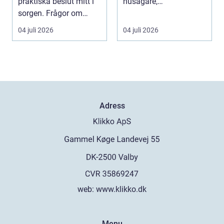
praktiska beslut mitt i
husägare,
sorgen. Frågor om
bostadsrättsföreningar
ceremoni, ju...
och fastighets...
04 juli 2026
04 juli 2026
Adress
web:
www.klikko.dk
Menu