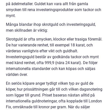
på ädelmetaller. Guldet kan vara allt från gamla
smycken till rena investeringsprodukter som tackor och
mynt.
Många blandar ihop skrotguld och investeringsguld,
men skillnaden är viktig:
Skrotguld är ofta smycken, klockor eller trasiga föremål.
De har varierande renhet, till exempel 18 karat, och
värderas vanligtvis efter vikt och guldhalt.
Investeringsguld består av godkända tackor och mynt
med känd renhet, ofta 999,9 (nära 24 karat). De följer
internationella standarder och kan köpas och säljas
världen över.
En seriös köpare anger tydligt vilken typ av guld de
köper, hur prissättningen går till och vilken dagsnotering
som ligger till grund. Priset baseras nästan alltid på
internationella guldnoteringar, ofta kopplade till London
Fix, omräknade till kronor per gram. När du säljer