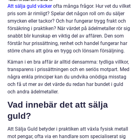
Att sälja guld väcker
ofta många frågor. Hur vet du vilket
pris som är rimligt? Spelar det någon roll om du säljer
smycken eller tackor? Och hur fungerar trygg frakt och
försäkring i praktiken? När värdet på ädelmetaller rör sig
snabbt blir kunskap en viktig del av affären. Den som
förstår hur prissättning, renhet och handel fungerar har
större chans att göra en trygg och lönsam försäljning.
Kärnan i en bra affär är alltid densamma: tydliga villkor,
transparens i prissättningen och en seriös motpart. Med
några enkla principer kan du undvika onödiga misstag
och få ut mer av det värde du redan har bundet i guld
och andra ädelmetaller.
Vad innebär det att sälja
guld?
Att Sälja Guld betyder i praktiken att växla fysisk metall
mot pengar, ofta via en handlare som specialiserat sig