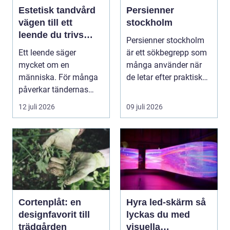
Estetisk tandvård
Persienner
vägen till ett
stockholm
leende du trivs
Persienner stockholm
med
Ett leende säger
är ett sökbegrepp som
mycket om en
många använder när
människa. För många
de letar efter praktiska
påverkar tändernas
och snygga so...
utseende både
12 juli 2026
09 juli 2026
självförtroendet ...
Cortenplåt: en
Hyra led-skärm så
designfavorit till
lyckas du med
trädgården
visuella