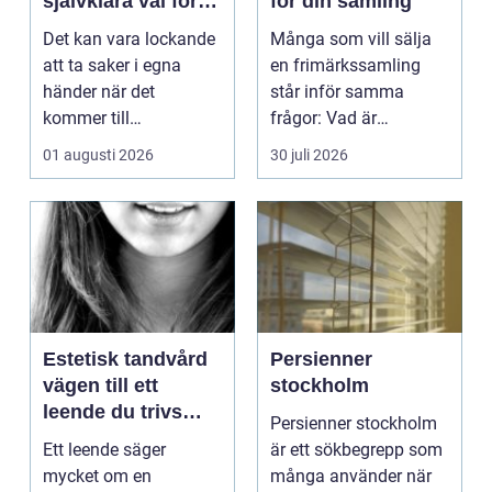
självklara val för
för din samling
säker elinstallation
Det kan vara lockande
Många som vill sälja
att ta saker i egna
en frimärkssamling
händer när det
står inför samma
kommer till
frågor: Vad är
hemförbättr...
samlingen värd? Var
01 augusti 2026
30 juli 2026
vänder m...
Estetisk tandvård
Persienner
vägen till ett
stockholm
leende du trivs
Persienner stockholm
med
Ett leende säger
är ett sökbegrepp som
mycket om en
många använder när