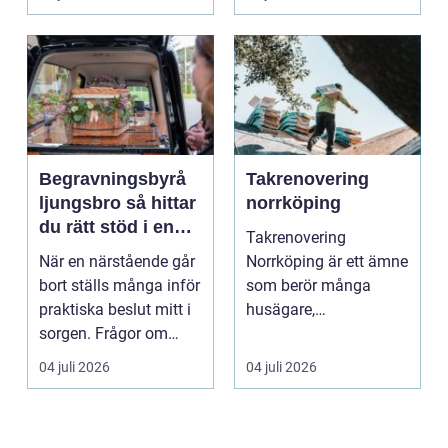
Det är ett m...
Begravningsbyrå
Takrenovering
ljungsbro så hittar
norrköping
du rätt stöd i en
Takrenovering
svår tid
När en närstående går
Norrköping är ett ämne
bort ställs många inför
som berör många
praktiska beslut mitt i
husägare,
sorgen. Frågor om
bostadsrättsföreningar
ceremoni, ju...
och fastighets...
04 juli 2026
04 juli 2026