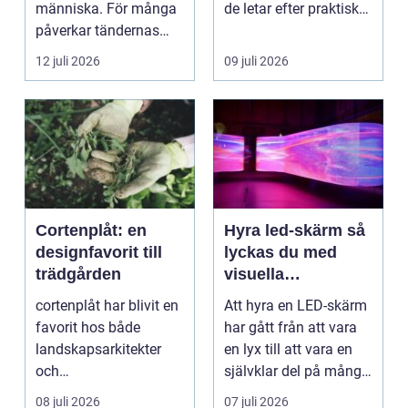
människa. För många
de letar efter praktiska
påverkar tändernas
och snygga so...
utseende både
12 juli 2026
09 juli 2026
självförtroendet ...
Cortenplåt: en
Hyra led-skärm så
designfavorit till
lyckas du med
trädgården
visuella
upplevelser på
cortenplåt har blivit en
Att hyra en LED-skärm
event
favorit hos både
har gått från att vara
landskapsarkitekter
en lyx till att vara en
och
självklar del på många
trädgårdsentusiaster.
event, m...
08 juli 2026
07 juli 2026