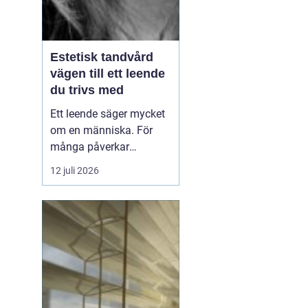
Estetisk tandvård
vägen till ett leende
du trivs med
Ett leende säger mycket
om en människa. För
många påverkar
tändernas utseende
12 juli 2026
både självförtroendet
och hur man upplever
sociala situationer.
estetisk tandvård
handlar om att skapa
et...