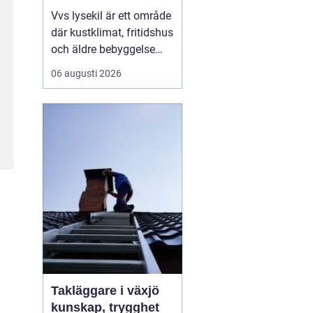
Vvs lysekil är ett område
där kustklimat, fritidshus
och äldre bebyggelse
ställer extra höga krav
06 augusti 2026
på rörarbeten,
värmesystem och
vatteninstallationer.
Många fastighetsägare
upplever en blandning
av återkommande
säsongsproblem, akuta
läckage och behov...
Takläggare i växjö
kunskap, trygghet