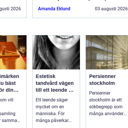
gusti 2026
Amanda Eklund
03 augusti 2026
rimärken
Estetisk
Persienner
du bäst
tandvård vägen
stockholm
för din
till ett leende du
Persienner
g
trivs med
om vill
Ett leende säger
stockholm är ett
mycket om en
sökbegrepp som
samling
människa. För
många använder
ör samma
många påverkar
när de letar efter
Vad är
tändernas utseende
praktiska och