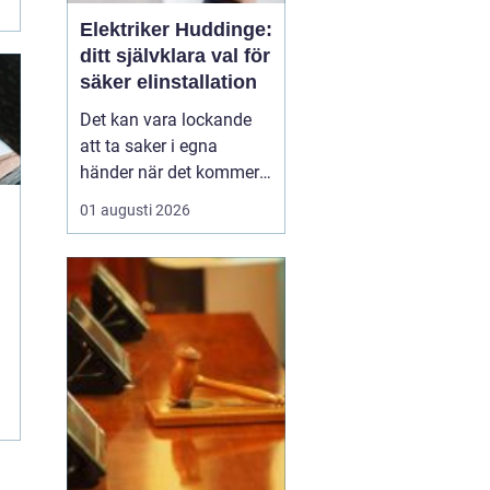
Elektriker Huddinge:
ditt självklara val för
säker elinstallation
Det kan vara lockande
att ta saker i egna
händer när det kommer
till hemförbättringar,
01 augusti 2026
men när det handlar om
elinstallationer är det
alltid bäst att vända sig
till ett proffs. I Huddinge
finns det många ...
n
.