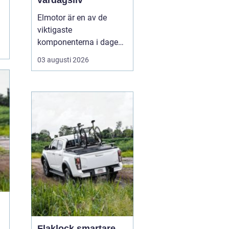
vardagsliv
Elmotor är en av de
viktigaste
komponenterna i dagens
samhälle, från små
03 augusti 2026
hushållsapparater till
stora industrimaskiner.
En väl vald och rätt
skött
elmotor kan
ge hög
driftsäkerhet, lägre ...
Flaklock smartare