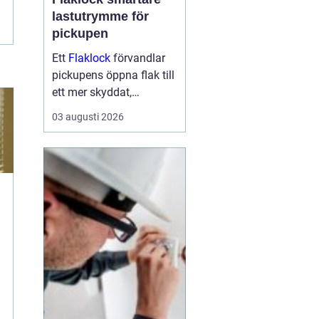
lastutrymme för
pickupen
Ett
Flaklock
förvandlar
pickupens öppna flak till
ett mer skyddat,
praktiskt och ibland
03 augusti 2026
också mer bränslesnålt
lastutrymme. För många
är skillnaden tydlig
redan efter första
veckan: mindre stök,
torrar...