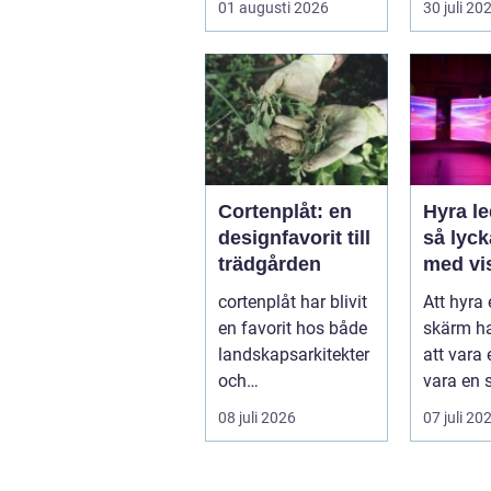
01 augusti 2026
30 juli 20
samling
Var vänd
Cortenplåt: en
Hyra l
designfavorit till
så lyc
trädgården
med vi
upplev
cortenplåt har blivit
Att hyra
event
en favorit hos både
skärm ha
landskapsarkitekter
att vara e
och
vara en s
trädgårdsentusiaste
på mång
08 juli 2026
07 juli 20
r. Det är ett m...
m...