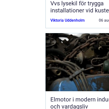
Vvs lysekil för trygga
installationer vid kust
Viktoria Uddenholm
06 au
Elmotor i modern indus
och vardagsliv