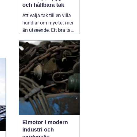
och hållbara tak
Att välja tak till en villa
handlar om mycket mer
än utseende. Ett bra tak
skyddar huset mot regn,
snö, blåst och fukt, och
påverkar både
inomhusklimat och
ekonomi. I en stad med
skiftande väder som
Växjö blir valet av
material, utförande
05
augusti 2026
Elmotor i modern
industri och