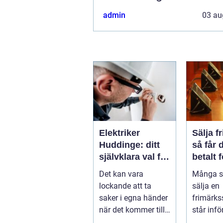
admin
03 au
Elektriker
Sälja f
Huddinge: ditt
så får 
självklara val för
betalt 
säker
samlin
Det kan vara
Många s
elinstallation
lockande att ta
sälja en
saker i egna händer
frimärks
när det kommer till
står inf
hemförbättr...
frågor: 