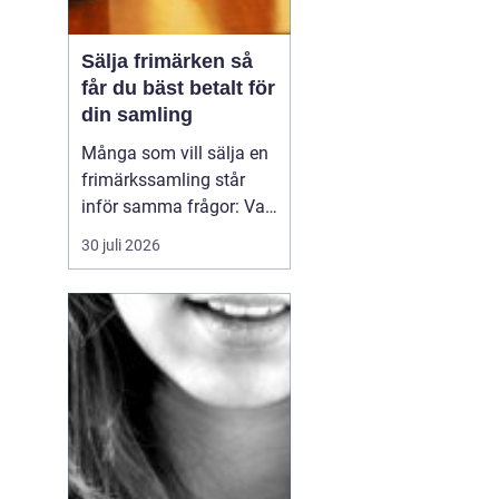
Sälja frimärken så
får du bäst betalt för
din samling
Många som vill sälja en
frimärkssamling står
inför samma frågor: Vad
är samlingen värd? Var
30 juli 2026
vänder man sig? Och hur
undviker man att sälja
för billigt? Oavsett om
samlingen är egen, ärvd
eller del av ett dödsbo
går det att skapa
ordning, få en rättvi...