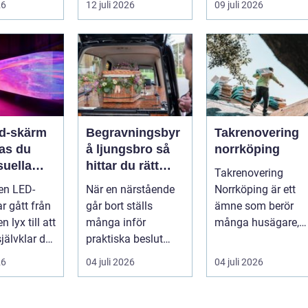
26
12 juli 2026
09 juli 2026
en värd?
både
snygga so...
er m...
självförtroendet ...
ed-skärm
Begravningsbyr
Takrenovering
kas du
å ljungsbro så
norrköping
suella
hittar du rätt
Takrenovering
elser på
stöd i en svår tid
 en LED-
När en närstående
Norrköping är ett
r gått från
går bort ställs
ämne som berör
n lyx till att
många inför
många husägare,
jälvklar del
praktiska beslut
bostadsrättsföreni
a event,
mitt i sorgen. Frågor
gar och fastighets..
26
04 juli 2026
04 juli 2026
om ceremoni, ju...