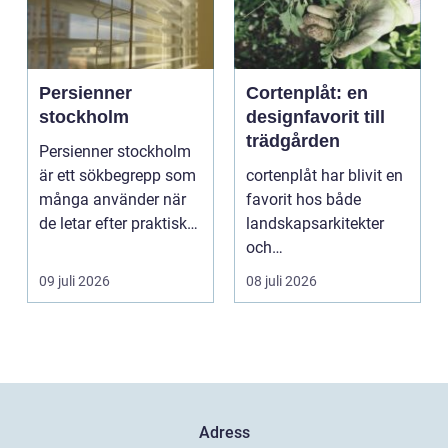
Persienner
Cortenplåt: en
stockholm
designfavorit till
trädgården
Persienner stockholm
är ett sökbegrepp som
cortenplåt har blivit en
många använder när
favorit hos både
de letar efter praktiska
landskapsarkitekter
och snygga so...
och
trädgårdsentusiaster.
09 juli 2026
08 juli 2026
Det är ett m...
Adress