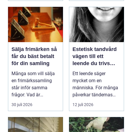
Sälja frimärken så
Estetisk tandvård
får du bäst betalt
vägen till ett
för din samling
leende du trivs
med
Många som vill sälja
Ett leende säger
en frimärkssamling
mycket om en
står inför samma
människa. För många
frågor: Vad är
påverkar tändernas
samlingen värd? Var
utseende både
30 juli 2026
12 juli 2026
vänder m...
självförtroendet ...