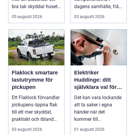
bra tak skyddar huset
dagens samhälle, från
mot regn, s...
små hushållsapparater
05 augusti 2026
03 augusti 2026
till stor...
Flaklock smartare
Elektriker
lastutrymme för
Huddinge: ditt
pickupen
självklara val för
säker elinstallation
Ett Flaklock förvandlar
Det kan vara lockande
pickupens öppna flak
att ta saker i egna
till ett mer skyddat,
händer när det
praktiskt och ibland
kommer till
också mer br...
hemförbättr...
03 augusti 2026
01 augusti 2026