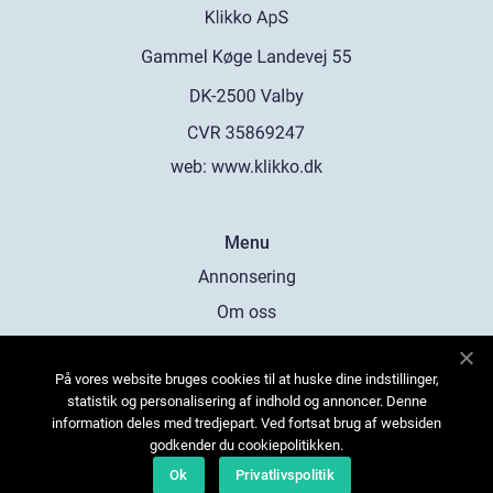
web:
www.klikko.dk
Menu
Annonsering
Om oss
Cookies
På vores website bruges cookies til at huske dine indstillinger,
Kontakta oss
statistik og personalisering af indhold og annoncer. Denne
Sitemap
information deles med tredjepart. Ved fortsat brug af websiden
godkender du cookiepolitikken.
Ok
Privatlivspolitik