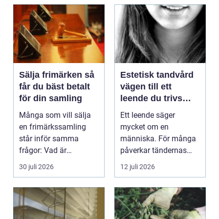
Sälja frimärken så
Estetisk tandvård
får du bäst betalt
vägen till ett
för din samling
leende du trivs
med
Många som vill sälja
Ett leende säger
en frimärkssamling
mycket om en
står inför samma
människa. För många
frågor: Vad är
påverkar tändernas
samlingen värd? Var
utseende både
30 juli 2026
12 juli 2026
vänder m...
självförtroendet ...