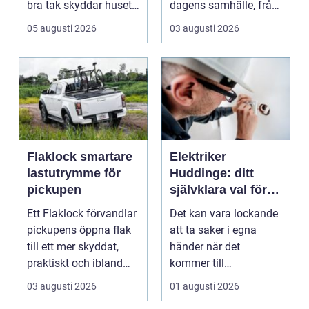
bra tak skyddar huset
dagens samhälle, från
mot regn, s...
små hushållsapparater
05 augusti 2026
03 augusti 2026
till stor...
Flaklock smartare
Elektriker
lastutrymme för
Huddinge: ditt
pickupen
självklara val för
säker elinstallation
Ett Flaklock förvandlar
Det kan vara lockande
pickupens öppna flak
att ta saker i egna
till ett mer skyddat,
händer när det
praktiskt och ibland
kommer till
också mer br...
hemförbättr...
03 augusti 2026
01 augusti 2026