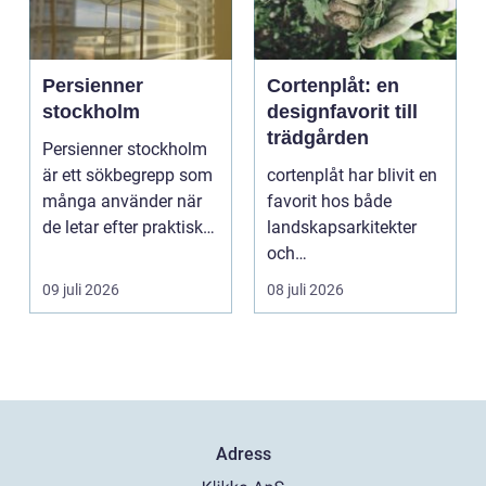
Persienner
Cortenplåt: en
stockholm
designfavorit till
trädgården
Persienner stockholm
är ett sökbegrepp som
cortenplåt har blivit en
många använder när
favorit hos både
de letar efter praktiska
landskapsarkitekter
och snygga so...
och
trädgårdsentusiaster.
09 juli 2026
08 juli 2026
Det är ett m...
Adress