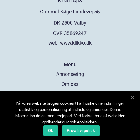
web:
www.klikko.dk
Menu
Annonsering
Om oss
Cookies
På vores website bruges cookies til at huske dine indstillinger,
Kontakta oss
statistik og personalisering af indhold og annoncer. Denne
Sitemap
information deles med tredjepart. Ved fortsat brug af websiden
godkender du cookiepolitikken.
Ok
Privatlivspolitik