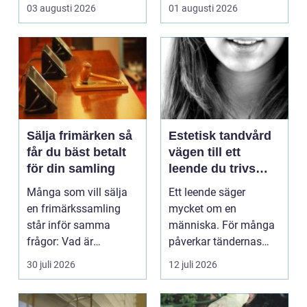
också mer br...
hemförbättr...
03 augusti 2026
01 augusti 2026
Sälja frimärken så
Estetisk tandvård
får du bäst betalt
vägen till ett
för din samling
leende du trivs
med
Många som vill sälja
Ett leende säger
en frimärkssamling
mycket om en
står inför samma
människa. För många
frågor: Vad är
påverkar tändernas
samlingen värd? Var
utseende både
30 juli 2026
12 juli 2026
vänder m...
självförtroendet ...