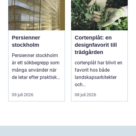
Persienner
Cortenplåt: en
stockholm
designfavorit till
trädgården
Persienner stockholm
är ett sökbegrepp som
cortenplåt har blivit en
många använder när
favorit hos både
de letar efter praktiska
landskapsarkitekter
och snygga so...
och
trädgårdsentusiaster.
09 juli 2026
08 juli 2026
Det är ett m...