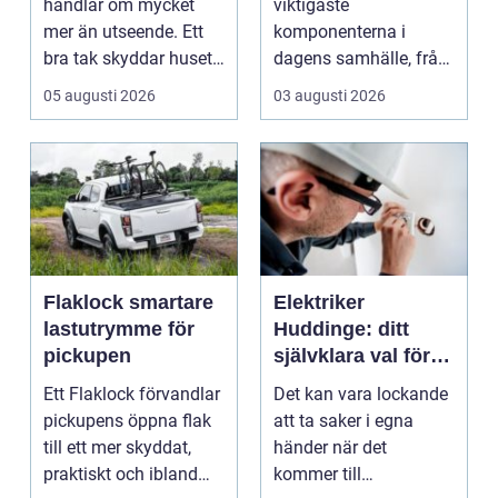
handlar om mycket
viktigaste
mer än utseende. Ett
komponenterna i
bra tak skyddar huset
dagens samhälle, från
mot regn, s...
små hushållsapparater
05 augusti 2026
03 augusti 2026
till stor...
Flaklock smartare
Elektriker
lastutrymme för
Huddinge: ditt
pickupen
självklara val för
säker elinstallation
Ett Flaklock förvandlar
Det kan vara lockande
pickupens öppna flak
att ta saker i egna
till ett mer skyddat,
händer när det
praktiskt och ibland
kommer till