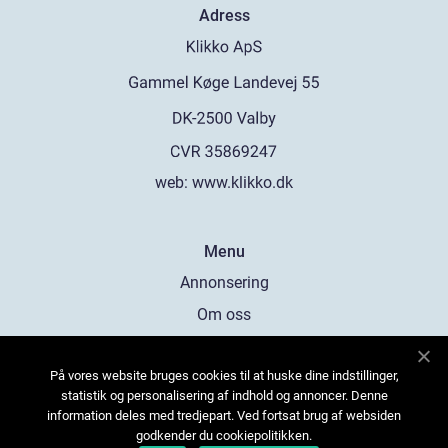
Adress
web:
www.klikko.dk
Menu
Annonsering
Om oss
Cookies
På vores website bruges cookies til at huske dine indstillinger,
Kontakta oss
statistik og personalisering af indhold og annoncer. Denne
Sitemap
information deles med tredjepart. Ved fortsat brug af websiden
godkender du cookiepolitikken.