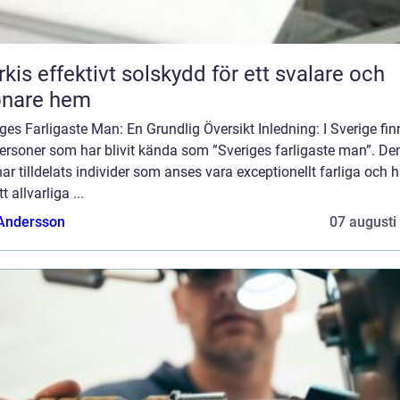
skydd för ett svalare och
önare hem
ges Farligaste Man: En Grundlig Översikt Inledning: I Sverige fin
personer som har blivit kända som ”Sveriges farligaste man”. D
 har tilldelats individer som anses vara exceptionellt farliga och h
t allvarliga ...
 Andersson
07 augusti