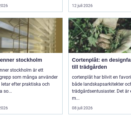
 2026
12 juli 2026
ienner stockholm
Cortenplåt: en designfa
till trädgården
nner stockholm är ett
grepp som många använder
cortenplåt har blivit en favor
 letar efter praktiska och
både landskapsarkitekter oc
 so...
trädgårdsentusiaster. Det är 
m...
 2026
08 juli 2026