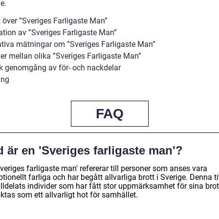
e.
t över ”Sveriges Farligaste Man”
ation av ”Sveriges Farligaste Man”
ativa mätningar om ”Sveriges Farligaste Man”
der mellan olika ”Sveriges Farligaste Man”
sk genomgång av för- och nackdelar
ing
FAQ
 är en 'Sveriges farligaste man'?
veriges farligaste man' refererar till personer som anses vara
tionellt farliga och har begått allvarliga brott i Sverige. Denna ti
illdelats individer som har fått stor uppmärksamhet för sina bro
ktas som ett allvarligt hot för samhället.