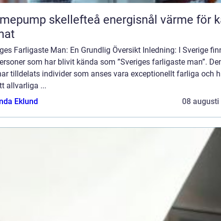
ump skellefteå energisnål värme för kallt
mat
ges Farligaste Man: En Grundlig Översikt Inledning: I Sverige fin
personer som har blivit kända som ”Sveriges farligaste man”. D
 har tilldelats individer som anses vara exceptionellt farliga och h
t allvarliga ...
da Eklund
08 augusti