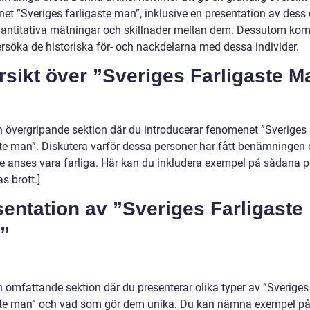
et ”Sveriges farligaste man”, inklusive en presentation av dess 
kvantitativa mätningar och skillnader mellan dem. Dessutom ko
ersöka de historiska för- och nackdelarna med dessa individer.
sikt över ”Sveriges Farligaste M
en övergripande sektion där du introducerar fenomenet ”Sveriges
ste man”. Diskutera varför dessa personer har fått benämningen
de anses vara farliga. Här kan du inkludera exempel på sådana 
s brott.]
entation av ”Sveriges Farligaste
”
n omfattande sektion där du presenterar olika typer av ”Sveriges
ste man” och vad som gör dem unika. Du kan nämna exempel p