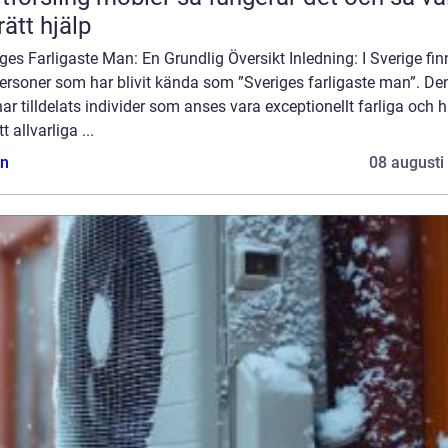
rätt hjälp
ges Farligaste Man: En Grundlig Översikt Inledning: I Sverige fin
personer som har blivit kända som ”Sveriges farligaste man”. D
 har tilldelats individer som anses vara exceptionellt farliga och h
t allvarliga ...
n
08 augusti