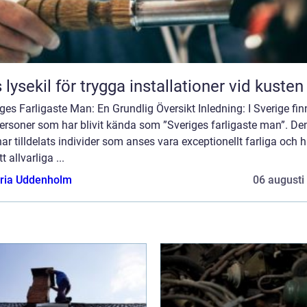
 lysekil för trygga installationer vid kusten
ges Farligaste Man: En Grundlig Översikt Inledning: I Sverige fin
personer som har blivit kända som ”Sveriges farligaste man”. D
 har tilldelats individer som anses vara exceptionellt farliga och h
t allvarliga ...
oria Uddenholm
06 augusti