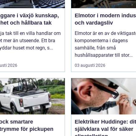
are i växjö kunskap,
Elmotor i modern indus
het och hållbara tak
och vardagsliv
lja tak till en villa handlar om
Elmotor är en av de viktigast
 mer än utseende. Ett bra
komponenterna i dagens
yddar huset mot regn, s...
samhälle, från små
hushållsapparater till stor...
usti 2026
03 augusti 2026
smartare
Elektriker Huddinge: dit
utrymme för pickupen
självklara val för säker