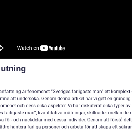
lutning
nfattning är fenomenet ”Sveriges farligaste man” ett komplext
ämne att undersöka. Genom denna artikel har vi gett en grundlig 
omenet och dess olika aspekter. Vi har diskuterat olika typer av
es farligaste man”, kvantitativa mätningar, skillnader mellan de
ska för- och nackdelar med dessa individer. Genom att förstå de
ättre hantera farliga personer och arbeta för att skapa ett säkra