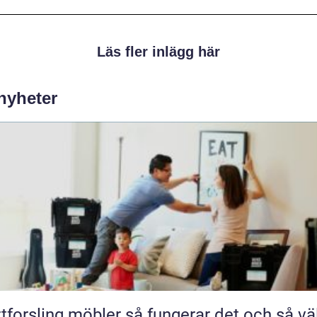
Läs fler inlägg här
 nyheter
ling möbler så fungerar det och så väljer