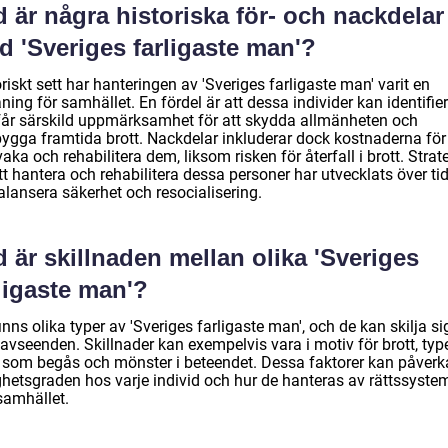
 är några historiska för- och nackdelar
d 'Sveriges farligaste man'?
riskt sett har hanteringen av 'Sveriges farligaste man' varit en
ing för samhället. En fördel är att dessa individer kan identifie
får särskild uppmärksamhet för att skydda allmänheten och
bygga framtida brott. Nackdelar inkluderar dock kostnaderna för 
aka och rehabilitera dem, liksom risken för återfall i brott. Strat
tt hantera och rehabilitera dessa personer har utvecklats över tid
alansera säkerhet och resocialisering.
 är skillnaden mellan olika 'Sveriges
ligaste man'?
inns olika typer av 'Sveriges farligaste man', och de kan skilja sig
 avseenden. Skillnader kan exempelvis vara i motiv för brott, typ
t som begås och mönster i beteendet. Dessa faktorer kan påverk
ighetsgraden hos varje individ och hur de hanteras av rättssyste
samhället.