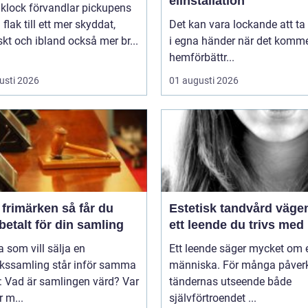
elinstallation
aklock förvandlar pickupens
flak till ett mer skyddat,
Det kan vara lockande att ta
skt och ibland också mer br...
i egna händer när det kommer
hemförbättr...
usti 2026
01 augusti 2026
imärken så får du
Estetisk tandvård vägen till
betalt för din samling
ett leende du trivs med
som vill sälja en
Ett leende säger mycket om 
rkssamling står inför samma
människa. För många påver
: Vad är samlingen värd? Var
tändernas utseende både
 m...
självförtroendet ...