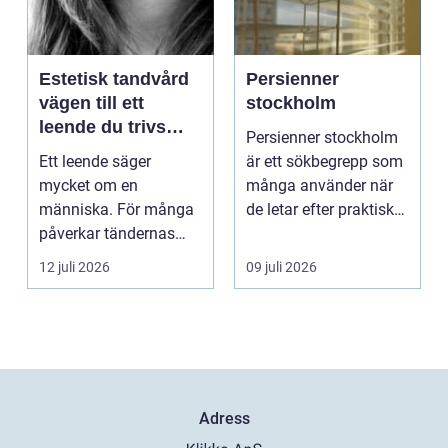
Estetisk tandvård
Persienner
vägen till ett
stockholm
leende du trivs
Persienner stockholm
med
Ett leende säger
är ett sökbegrepp som
mycket om en
många använder när
människa. För många
de letar efter praktiska
påverkar tändernas
och snygga so...
utseende både
12 juli 2026
09 juli 2026
självförtroendet ...
Adress