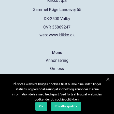
web:
www.klikko.dk
Menu
Annonsering
Om oss
Cookies
På vores website bruges cookies til at huske dine indstillinger,
Kontakta oss
statistik og personalisering af indhold og annoncer. Denne
Sitemap
information deles med tredjepart. Ved fortsat brug af websiden
godkender du cookiepolitikken.
Ok
Privatlivspolitik