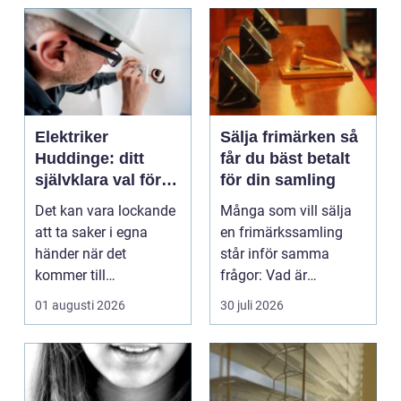
Elektriker
Sälja frimärken så
Huddinge: ditt
får du bäst betalt
självklara val för
för din samling
säker elinstallation
Det kan vara lockande
Många som vill sälja
att ta saker i egna
en frimärkssamling
händer när det
står inför samma
kommer till
frågor: Vad är
hemförbättr...
samlingen värd? Var
01 augusti 2026
30 juli 2026
vänder m...