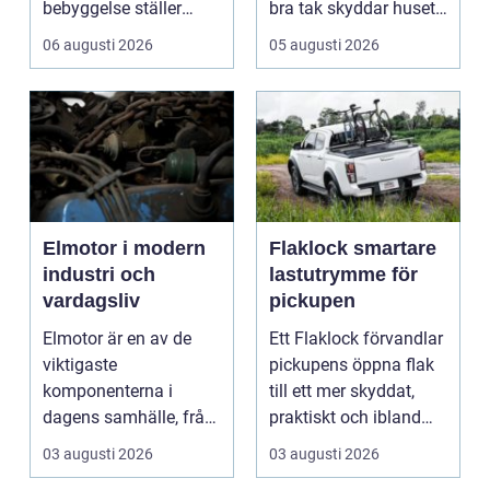
bebyggelse ställer
bra tak skyddar huset
extra höga krav på...
mot regn, s...
06 augusti 2026
05 augusti 2026
Elmotor i modern
Flaklock smartare
industri och
lastutrymme för
vardagsliv
pickupen
Elmotor är en av de
Ett Flaklock förvandlar
viktigaste
pickupens öppna flak
komponenterna i
till ett mer skyddat,
dagens samhälle, från
praktiskt och ibland
små hushållsapparater
också mer br...
03 augusti 2026
03 augusti 2026
till stor...