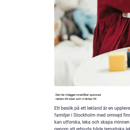
Ett besök på ett lekland är en upplev
familjer i Stockholm med omnejd finns
kan utforska, leka och skapa minnen f
genom att erbjuda både tematiska lek