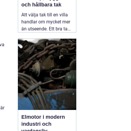
och hållbara tak
Att välja tak till en villa
handlar om mycket mer
än utseende. Ett bra tak
skyddar huset mot regn,
snö, blåst och fukt, och
eva
påverkar både
inomhusklimat och
ekonomi. I en stad med
skiftande väder som
Växjö blir valet av
material, utförande
05
augusti 2026
där
Elmotor i modern
industri och