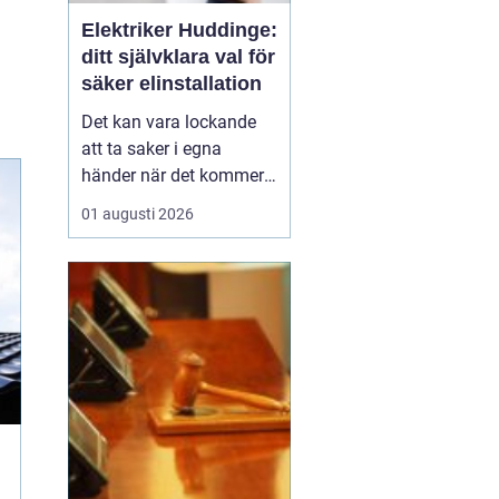
Elektriker Huddinge:
ditt självklara val för
säker elinstallation
Det kan vara lockande
att ta saker i egna
händer när det kommer
till hemförbättringar,
01 augusti 2026
men när det handlar om
elinstallationer är det
alltid bäst att vända sig
till ett proffs. I Huddinge
finns det många ...