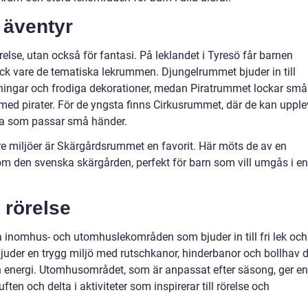
 äventyr
örelse, utan också för fantasi. På leklandet i Tyresö får barnen
 tack vare de tematiska lekrummen. Djungelrummet bjuder in till
lningar och frodiga dekorationer, medan Piratrummet lockar små
t med pirater. För de yngsta finns Cirkusrummet, där de kan uppl
ta som passar små händer.
e miljöer är Skärgårdsrummet en favorit. Här möts de av en
 den svenska skärgården, perfekt för barn som vill umgås i en
rörelse
inomhus- och utomhuslekområden som bjuder in till fri lek och
bjuder en trygg miljö med rutschkanor, hinderbanor och bollhav 
 energi. Utomhusområdet, som är anpassat efter säsong, ger en
uften och delta i aktiviteter som inspirerar till rörelse och