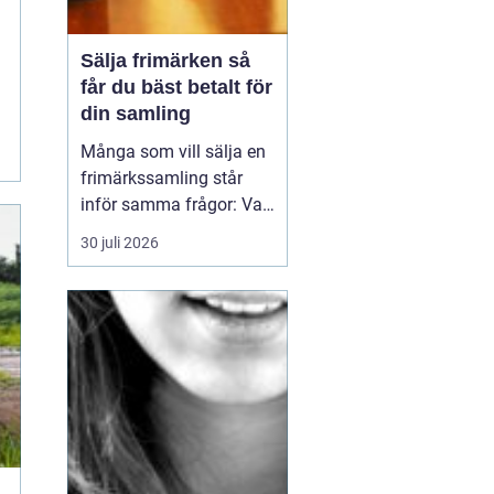
Sälja frimärken så
får du bäst betalt för
din samling
Många som vill sälja en
frimärkssamling står
inför samma frågor: Vad
är samlingen värd? Var
30 juli 2026
vänder man sig? Och hur
undviker man att sälja
för billigt? Oavsett om
samlingen är egen, ärvd
eller del av ett dödsbo
går det att skapa
ordning, få en rättvi...