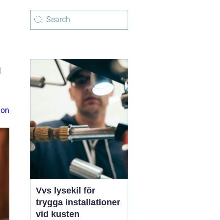
h
ion
Vvs lysekil för
trygga installationer
vid kusten