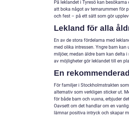
På leklandet i Tyresö kan besökarna o
att boka något av temarummen för pri
och fest – på ett sätt som gör upple
Lekland
för alla ål
En av de stora fördelarna med lekland 
med olika intressen. Yngre barn kan 
miljöer, medan äldre barn kan delta i 
av möjligheter gör leklandet till en pl
En
rekommendera
För familjer i Stockholmstrakten som 
alternativ som verkligen sticker ut
för både barn och vuxna, erbjuder d
Oavsett om det handlar om en vanlig d
lämnar positiva intryck och skapar mi