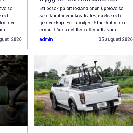
evelse
Ett besök på ett lekland är en upplevelse
e och
som kombinerar kreativ lek, rörelse och
holm med
gemenskap. För familjer i Stockholm med
som
omnejd finns det flera alternativ som
barn kan
erbjuder inspirerande miljöer där barn kan
gusti 2026
admin
05 augusti 2026
utforska, l...