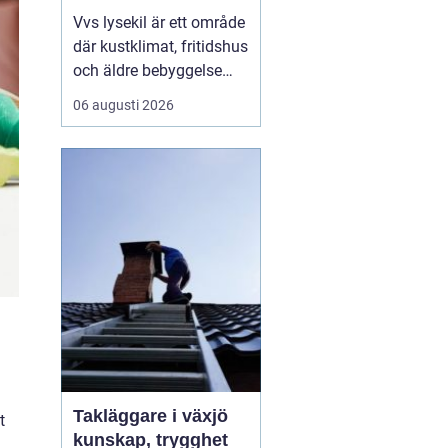
Vvs lysekil är ett område
där kustklimat, fritidshus
och äldre bebyggelse
ställer extra höga krav
06 augusti 2026
på rörarbeten,
värmesystem och
vatteninstallationer.
Många fastighetsägare
upplever en blandning
av återkommande
säsongsproblem, akuta
läckage och behov...
Takläggare i växjö
t
kunskap, trygghet