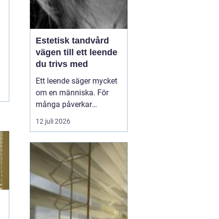
Estetisk tandvård
vägen till ett leende
du trivs med
Ett leende säger mycket
om en människa. För
många påverkar
tändernas utseende
12 juli 2026
både självförtroendet
och hur man upplever
sociala situationer.
estetisk tandvård
handlar om att skapa
et...