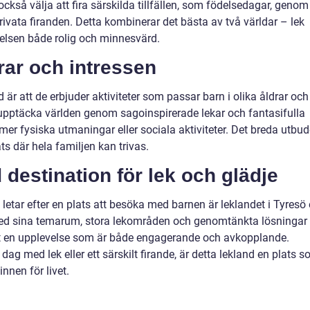
ckså välja att fira särskilda tillfällen, som födelsedagar, genom
vata firanden. Detta kombinerar det bästa av två världar – lek
velsen både rolig och minnesvärd.
drar och intressen
är att de erbjuder aktiviteter som passar barn i olika åldrar och
upptäcka världen genom sagoinspirerade lekar och fantasifulla
mer fysiska utmaningar eller sociala aktiviteter. Det breda utbud
ats där hela familjen kan trivas.
d
destination för lek och glädje
letar efter en plats att besöka med barnen är leklandet i Tyresö 
. Med sina temarum, stora lekområden och genomtänkta lösningar
et en upplevelse som är både engagerande och avkopplande.
ag med lek eller ett särskilt firande, är detta lekland en plats 
nnen för livet.