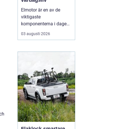
vardagsliv
Elmotor är en av de
viktigaste
komponenterna i dagens
samhälle, från små
03 augusti 2026
hushållsapparater till
stora industrimaskiner.
En väl vald och rätt
skött
elmotor kan
ge hög
driftsäkerhet, lägre ...
och
Flaklock smartare