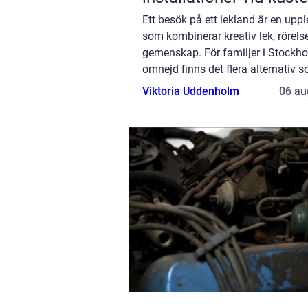
Ett besök på ett lekland är en uppl
som kombinerar kreativ lek, rörels
gemenskap. För familjer i Stock
omnejd finns det flera alternativ 
erbjuder inspirerande miljöer där 
Viktoria Uddenholm
06 au
utforska, l...