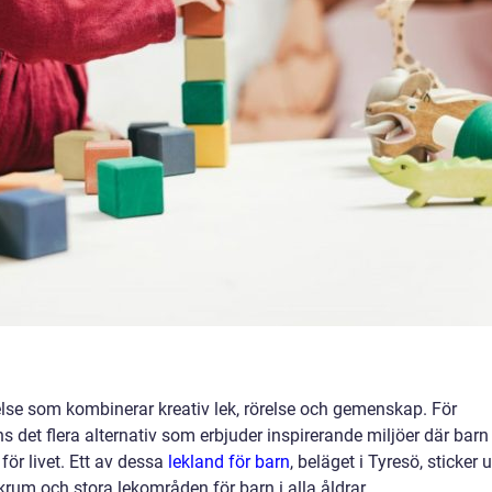
else som kombinerar kreativ lek, rörelse och gemenskap. För
 det flera alternativ som erbjuder inspirerande miljöer där barn
ör livet. Ett av dessa
lekland för barn
, beläget i Tyresö, sticker u
rum och stora lekområden för barn i alla åldrar.