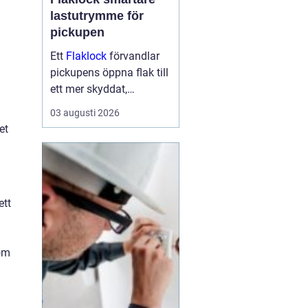
lastutrymme för
pickupen
Ett
Flaklock
förvandlar
pickupens öppna flak till
ett mer skyddat,
praktiskt och ibland
03 augusti 2026
också mer bränslesnålt
et
lastutrymme. För många
är skillnaden tydlig
redan efter första
veckan: mindre stök,
ett
torrar...
som