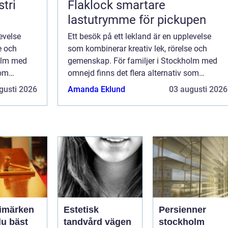
tri
Flaklock smartare
lastutrymme för pickupen
evelse
Ett besök på ett lekland är en upplevelse
e och
som kombinerar kreativ lek, rörelse och
holm med
gemenskap. För familjer i Stockholm med
som
omnejd finns det flera alternativ som
barn kan
erbjuder inspirerande miljöer där barn kan
gusti 2026
Amanda Eklund
03 augusti 2026
utforska, l...
rimärken
Estetisk
Persienner
du bäst
tandvård vägen
stockholm