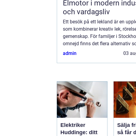
Elmotor i modern indus
och vardagsliv
Ett besök på ett lekland är en uppl
som kombinerar kreativ lek, rörels
gemenskap. För familjer i Stock
omnejd finns det flera alternativ 
erbjuder inspirerande miljöer där 
admin
03 au
utforska, l...
Elektriker
Sälja f
Huddinge: ditt
så får 