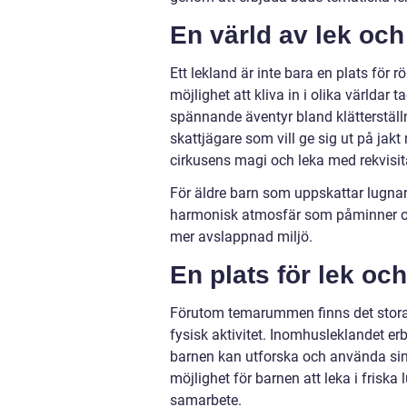
En värld
av
lek och
Ett lekland är inte bara en plats för r
möjlighet att kliva in i olika världar
spännande äventyr bland klätterstäl
skattjägare som vill ge sig ut på jak
cirkusens magi och leka med rekvisi
För äldre barn som uppskattar lugnar
harmonisk atmosfär som påminner om
mer avslappnad miljö.
En plats för lek
och
Förutom temarummen finns det stora 
fysisk aktivitet. Inomhusleklandet er
barnen kan utforska och använda sin
möjlighet för barnen att leka i friska l
samarbete.